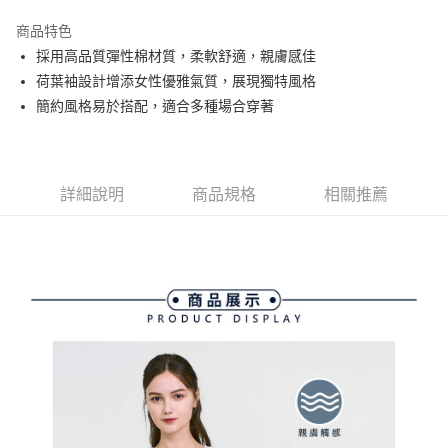
街口支付
商品特色
悠遊付
採用高品質彈性棉材質，柔軟舒適，親膚感佳
大哥付你分期
荷葉袖設計增添女性優雅氣質，展現獨特風格
相關說明
簡約風格易於搭配，適合多種場合穿著
【大哥付你分期使用說明】
AFTEE先享後付
1.本服務由台灣大哥大提供，台灣大哥大用戶可立即使用無須另外申請。
2.付款方式選擇「大哥付你分期」，訂單成立後會自動跳轉到大哥付的交易
相關說明
流程，驗證手機門號後，選擇欲分期的期數、繳款截止日，確認付款後即完
【關於「AFTEE先享後付」】
詳細說明
商品規格
相關推薦
成交易。
ATM付款
AFTEE先享後付是「在收到商品之後才付款」的支付方式。 讓您購物簡單
3.實際核准額度、可分期數及費用金額請依後續交易確認頁面所載為準。
便利好安心！
4.訂單成立30分鐘內，如未前往確認交易或遇審核未通過，訂單將自動取
１．簡單：不需註冊會員、不需綁卡、不需儲值。
運送方式
消。如遇「轉專審核」未通過狀況，表示未達大哥付你分期系統評分，恕無
２．便利：只要手機號碼，簡訊認證，即可結帳。
法說明評估內容。
３．安心：先確認商品／服務後，再付款。
全家取貨付款
【繳款方式說明】
1.分期款項不併入電信帳單，「大哥付你分期」於每月結算日後寄送繳費提
免運費
【「AFTEE先享後付」結帳流程】
醒簡訊。
１．於結帳方式選擇「AFTEE先享後付」後，將跳轉至「AFTEE先享後付」
2.透過簡訊連結打開帳單後，可選擇「超商條碼／台灣大直營門市／銀行轉
付款後全家取貨
結帳頁面，進行簡訊認證並確認金額後，即可完成結帳。
帳／街口支付／iPASS MONEY」等通路繳費。
２．訂單成立數日內，您將收到繳費通知簡訊。
免運費
３．收到繳費通知簡訊後14天內，點擊此簡訊中的連結，可透過四大超商／
【注意事項】
ATM／網路銀行／等多元方式進行付款，方視為交易完成。
萊爾富取貨付款
1.本服務係由「台灣大哥大股份有限公司」（以下簡稱本公司）所提供，讓
※ 請注意：結帳手續完成當下不需立刻繳費，但若您需要取消訂單，請聯絡
用戶於交易時，得透過本服務購買商品或服務，並由商店將買賣／分期付款
免運費
購買商品的店家。未經商家同意取消之訂單仍視為有效，需透過AFTEE先享