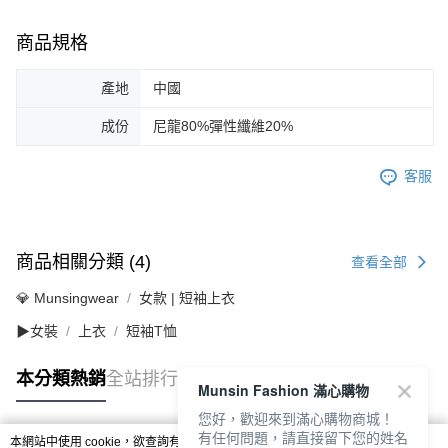
商品規格
產地
中國
成份
尼龍80%彈性纖維20%
客服
商品相關分類 (4)
查看全部
💎 Munsingwear
女款 | 短袖上衣
▶女裝
上衣
短袖T恤
本分類熱銷
全站排行
Munsin Fashion 滿心購物
您好，歡迎來到滿心購物商城！
有任何問題，請直接留下您的姓名
本網站中使用 cookie，欲查詢有關本網站使用 cookie 方式之詳情，及若您不希