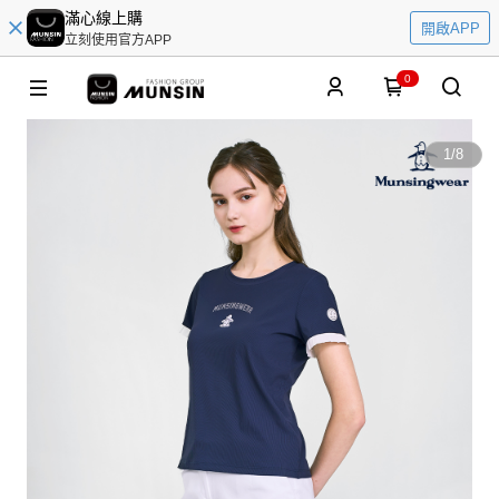
滿心線上購
開啟APP
立刻使用官方APP
0
1
/
8