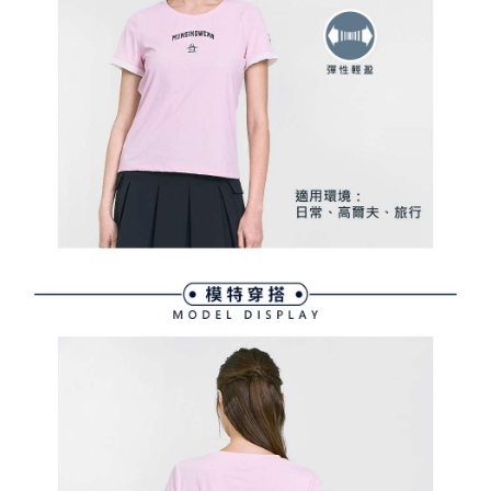
買賣價金債權讓與本公司後，依約使用本公司帳單繳交帳款。
後付繳納相關費用。
2.基於同意付款使用「大哥付你分期」之契約關係目的，商店將以您的個人
付款後萊爾富取貨
※ 交易是否成功請以「AFTEE先享後付 」之結帳頁面顯示為準，若有關於
資料（包含姓名、電話或地址）提供予台灣大哥大進項蒐集、處理及利用，
是否繳費成功／繳費後需取消欲退款等相關疑問，請聯繫「AFTEE先享後付
免運費
由本公司與您本人進行分期帳單所需資料之確認、核對及更正。
客戶支援中心」
https://netprotections.freshdesk.com/support/home
3.完整用戶服務條款，請詳閱以下連結：
https://oppay.tw/userRule
7-11取貨付款
【注意事項】
１．透過由恩沛科技股份有限公司提供之「AFTEE先享後付」服務完成之交
免運費
易，需依本服務之必要範圍內提供個人資料，並將交易相關給付款項請求債
權轉讓予恩沛科技股份有限公司。
付款後7-11取貨
２．關於個人資料處理事宜，請瀏覽以下網址：
免運費
https://aftee.tw/terms/#terms3
３．未成年的使用者請事先徵得法定代理人或監護人之同意方可使用
宅配
「AFTEE先享後付」，若未經同意申辦者引起之損失，本公司不負相關責
任。
免運費
４．使用「AFTEE先享後付」時，將依據個別帳號之用戶狀況，依本公司即
時審查核予不同之上限額度；若仍有額度不足之情形，本公司將視審查結果
離島宅配
請求用戶進行身份認證。
免運費
５．嚴禁一人註冊多個帳號或使用他人資訊註冊。若發現惡意使用之情形，
恩沛科技股份有限公司將有權停止該用戶之使用額度並採取法律行動。