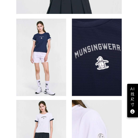
AI
找
尺
寸