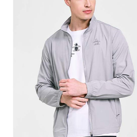
処理およ
宅配
報の確認
三、利用規
3. 完全
プロテクシ
送料無料
ださい：
ht
します。
文者の氏
離島宅配
これに限ら
送料無料
されます。
AFTEE
明』をご
AFTEE
なります。
延滞納金
後見人の同
個人情報
を行使し
cs_tw@netp
を、必要な
AFTEE
意いただ