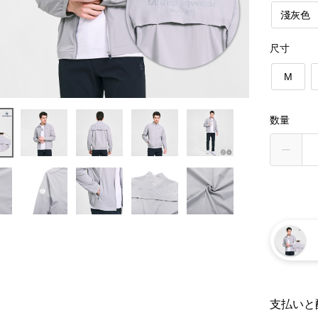
淺灰色
尺寸
M
数量
支払いと