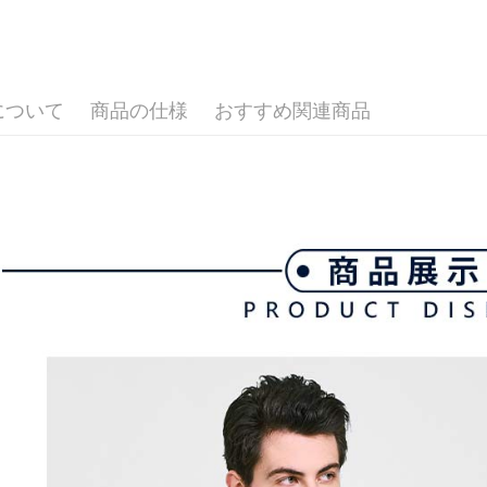
払いの回
▶男裝
ドウが表
す。
2.SMS
💎 Munsin
3. 実際
3.注文す
配送方法
ジを基準
す。
💎 Munsin
4. 注文
4.ご注文
全家取貨
男款服飾
合、注文
員の場合は
について
商品の仕様
おすすめ関連商品
が発生し
送料無料
5.商品受
評価内容
たはアプリ
付款後全
ングでお
送料無料
【支払い
代金納付期
1. 分割払
プリをダウ
萊爾富取
の締め日後
以内まで
2. SM
送料無料
湾大直営店
お支払期限
で支払い
付款後萊
もとに計算
期限を延
送料無料
【注意事
（例：予
1. 本サ
の有無に関
7-11取貨
よって提
スを購入
二、支払
送料無料
渡した後
1.初回 
す。
き、限度
付款後7-1
2. 「OP
2.決済金額
送料無料
人情報（
3.現在、