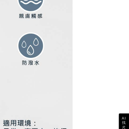
び利用するために、当社があなた本人と分割請求書に必要な情
、照合および修正を行います。
約「AFTEE代金後払い」（以下当サービスという）はネット
なユーザーサービス規約については、以下のリンクを参照してく
ョンズ（以下 AFTEE という）が提供し、AFTEEが代金を徴収
tps://oppay.tw/userRule
当サービスご利用の際に提供しなければならない個人情報（注
名、電話番号、受取人の氏名、電話番号、受取人住所を含むが
ない）は、AFTEEに渡され当サービスで必要な範囲内で利用
AFTEEの個人情報の収集、処理、利用について、詳細は
公式ホームページの『個人情報の収集、処理及び利用に関する声
参照ください（
https://aftee.tw/privacypolicy/
）。
の初回ご利用の際に、審査を通過すれば、最高額がNT$10,000に
支払い期限を過ぎた場合、その金額に基づいて年利20%の遅
が加算されます。未成年の利用者は、事前に法定代理人または
意を得ればAFTEEをご利用いただけます。
の処理、利用について疑問がある、または関連する法律の権利
たい場合は、ネットプロテクションズ
rotections.co.jp
にご連絡ください。上記に示した個人情報
購入注文書とあわせてAFTEEにご提供いただく、または
にあなたの個人情報の収集、処理、利用を許可することににご同
けない場合は、当サービスを選択しないでください。
AI
找
尺