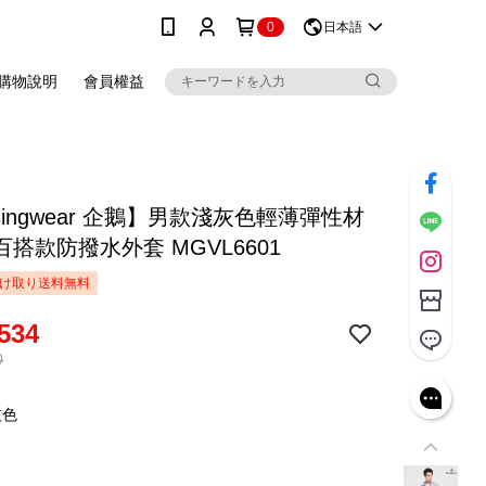
0
日本語
購物說明
會員權益
singwear 企鵝】男款淺灰色輕薄彈性材
搭款防撥水外套 MGVL6601
け取り送料無料
534
0
灰色