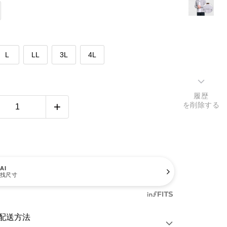
L
LL
3L
4L
履歴
を削除する
AI
找尺寸
配送方法