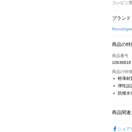
コンビニ
お支払い
ブランド
クレジット
Munsingw
コンビニ
商品の特
LINE Pay
商品番号
Apple Pay
10638818
JKOPAY
商品の特
輕薄材
Easy Walle
彈性設
防撥水
OP Pay La
説明
【OP Pay
AFTEE
1. 本サ
商品関連
追加の申
説明
2. 支払い
一、 AF
💎 Munsin
ATM払い
動的に OP
1.お支払
シェア