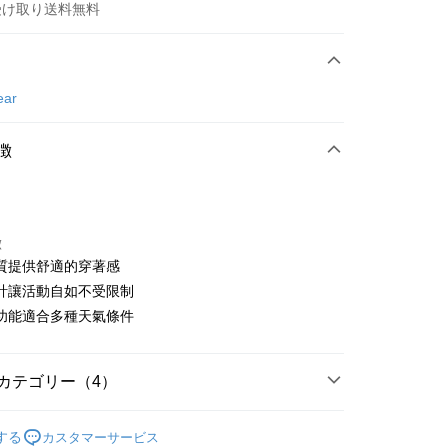
受け取り送料無料
方法
カード1回払い
ear
店頭代金引換
徴
徴
質提供舒適的穿著感
t
計讓活動自如不受限制
功能適合多種天氣條件
ter
 Later 使用説明】
代金後払い
ービスは台湾大哥大によって提供され、台湾大哥大のユーザーは
カテゴリー（4）
請なしで即時に利用可能です。
方法で「OP Pay Later」を選択すると、注文が成立した後に自
TEE代金後払いについて
gwear
男款 | 外套/背心
 Pay Later の取引プロセスに移行し、携帯番号を確認後、分割
い方法でAFTEE代金後払いを選択すると、携帯電話認証ウィン
する
カスタマーサービス