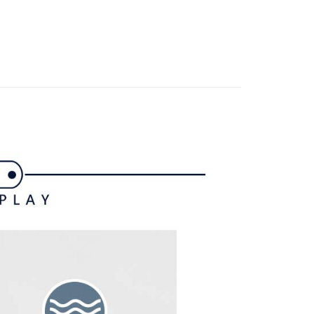
数や支払い期限を選択し、支払いを確認すると取引が完了しま
外搭
外套
示されます。
で認証してお支払い手続を進めてください。
gwear
✨2025 春夏單品
の承認額、分割回数および費用については、後続の取引確認ペー
るときのお支払いは不要です。商品はご指定の住所に配送されま
とします。
gwear
🔥OUTLET特價商品專區5折起
春夏款式
成立後30分以内に確認取引を行わない場合や審査が通過しない場
が完了すると、携帯に支払い通知のSMSが届きます。アプリ会
付款
は自動的にキャンセルされます。「転専審査」に未通過の状況
、AFTEE アプリプッシュ通知が届きます。
た場合は、システムの評価基準に達していないことを意味し、
け取り時のお支払いは不要です。商品を確かめてから、SMSま
についての説明はいたしかねます。
の通知に従って、4大コンビニ、またはATM/オンラインバンキ
家取貨
支払いください。
方法の説明】
限は最短で 14 日以内ですので、ご注意ください。AFTEE ア
いの金額は電信請求書に統合されず、「OP Pay Later」は毎月
ンロードして AFTEE 会員になるとお支払い期限を最長 45 日
貨付款
に支払いリマインダーのSMSを送信します。
延長できます。
Sのリンクを通じて請求書を開いた後、「コンビニバーコード／台
舗／銀行振込／街口支払い／iPASS MONEY」などのチャネル
は、ショップが請求した期日と、AFTEEで延長できる日数を
を選択できます。
爾富取貨
されます。AFTEEで注文すると、商品を受け取るまで支払い
長できますが、商品を期限内に受け取れない場合があります
項】
約商品や商品到着日が比較的遅い商品）。そのため、商品到着
ービスは「台湾大哥大株式会社」（以下「当社」といいます）に
わらず、AFTEEで指定された期限内にお支払いください。
付款
供され、ユーザーが取引時に本サービスを通じて商品やサービ
できるようにし、店舗が売買／分割払い売買の債権を当社に譲
い限度額
、契約に基づいて当社の請求書で帳款を支払うことになりま
AFTEEを ご利用の際に、認証結果及び当社の審査の結果に基づ
額が設定されます。
1取貨
 Pay Later」を利用する契約関係の目的から、店舗はあなたの個
は最低NT$20です。
名前、電話または住所を含む）を台湾大哥大に提供し、収集、
台湾の会員のみご利用いただけます。