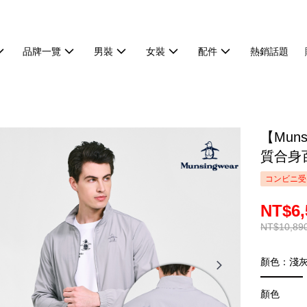
品牌一覽
男裝
女裝
配件
熱銷話題
【Mun
質合身百
コンビニ受
NT$6,
NT$10,89
顏色：淺
顏色