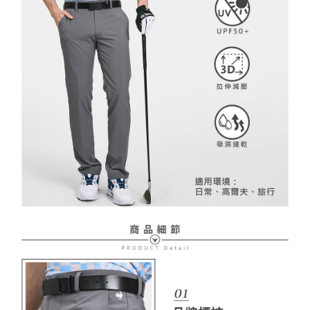
２．訂單成立數日內，您將收到繳費通知簡訊。
免運費
３．收到繳費通知簡訊後14天內，點擊此簡訊中的連結，可透過四大超商／
【注意事項】
ATM／網路銀行／等多元方式進行付款，方視為交易完成。
萊爾富取貨付款
1.本服務係由「台灣大哥大股份有限公司」（以下簡稱本公司）所提供，讓
※ 請注意：結帳手續完成當下不需立刻繳費，但若您需要取消訂單，請聯絡
用戶於交易時，得透過本服務購買商品或服務，並由商店將買賣／分期付款
免運費
購買商品的店家。未經商家同意取消之訂單仍視為有效，需透過AFTEE先享
買賣價金債權讓與本公司後，依約使用本公司帳單繳交帳款。
後付繳納相關費用。
2.基於同意付款使用「大哥付你分期」之契約關係目的，商店將以您的個人
付款後萊爾富取貨
※ 交易是否成功請以「AFTEE先享後付 」之結帳頁面顯示為準，若有關於
資料（包含姓名、電話或地址）提供予台灣大哥大進項蒐集、處理及利用，
是否繳費成功／繳費後需取消欲退款等相關疑問，請聯繫「AFTEE先享後付
免運費
由本公司與您本人進行分期帳單所需資料之確認、核對及更正。
客戶支援中心」
https://netprotections.freshdesk.com/support/home
3.完整用戶服務條款，請詳閱以下連結：
https://oppay.tw/userRule
7-11取貨付款
【注意事項】
１．透過由恩沛科技股份有限公司提供之「AFTEE先享後付」服務完成之交
免運費
易，需依本服務之必要範圍內提供個人資料，並將交易相關給付款項請求債
權轉讓予恩沛科技股份有限公司。
付款後7-11取貨
２．關於個人資料處理事宜，請瀏覽以下網址：
免運費
https://aftee.tw/terms/#terms3
３．未成年的使用者請事先徵得法定代理人或監護人之同意方可使用
宅配
「AFTEE先享後付」，若未經同意申辦者引起之損失，本公司不負相關責
任。
免運費
４．使用「AFTEE先享後付」時，將依據個別帳號之用戶狀況，依本公司即
時審查核予不同之上限額度；若仍有額度不足之情形，本公司將視審查結果
離島宅配
請求用戶進行身份認證。
免運費
５．嚴禁一人註冊多個帳號或使用他人資訊註冊。若發現惡意使用之情形，
恩沛科技股份有限公司將有權停止該用戶之使用額度並採取法律行動。