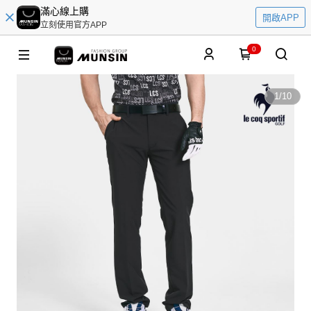
滿心線上購
開啟APP
立刻使用官方APP
0
1
/
10