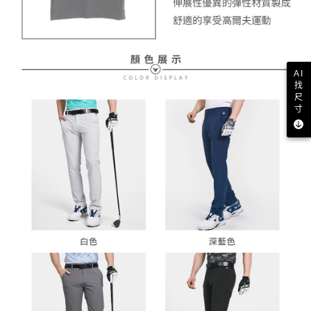
AI
找
尺
寸