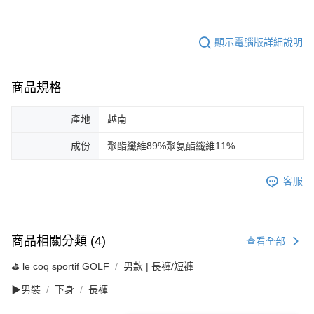
顯示電腦版詳細說明
商品規格
產地
越南
成份
聚酯纖維89%聚氨酯纖維11%
客服
商品相關分類 (4)
查看全部
⛳️ le coq sportif GOLF
男款 | 長褲/短褲
▶男裝
下身
長褲