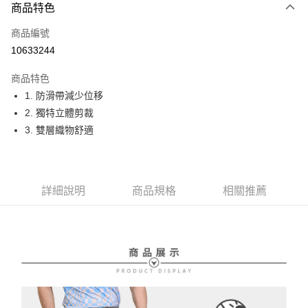
商品特色
LINE Pay
商品編號
Apple Pay
10633244
街口支付
商品特色
悠遊付
1. 防滑帶減少位移
大哥付你分期
2. 獨特立體剪裁
相關說明
3. 雙層織物舒適
【大哥付你分期使用說明】
AFTEE先享後付
1.本服務由台灣大哥大提供，台灣大哥大用戶可立即使用無須另外申請。
2.付款方式選擇「大哥付你分期」，訂單成立後會自動跳轉到大哥付的交易
相關說明
流程，驗證手機門號後，選擇欲分期的期數、繳款截止日，確認付款後即完
【關於「AFTEE先享後付」】
詳細說明
商品規格
相關推薦
成交易。
ATM付款
AFTEE先享後付是「在收到商品之後才付款」的支付方式。 讓您購物簡單
3.實際核准額度、可分期數及費用金額請依後續交易確認頁面所載為準。
便利好安心！
4.訂單成立30分鐘內，如未前往確認交易或遇審核未通過，訂單將自動取
１．簡單：不需註冊會員、不需綁卡、不需儲值。
運送方式
消。如遇「轉專審核」未通過狀況，表示未達大哥付你分期系統評分，恕無
２．便利：只要手機號碼，簡訊認證，即可結帳。
法說明評估內容。
３．安心：先確認商品／服務後，再付款。
全家取貨付款
【繳款方式說明】
1.分期款項不併入電信帳單，「大哥付你分期」於每月結算日後寄送繳費提
免運費
【「AFTEE先享後付」結帳流程】
醒簡訊。
１．於結帳方式選擇「AFTEE先享後付」後，將跳轉至「AFTEE先享後付」
2.透過簡訊連結打開帳單後，可選擇「超商條碼／台灣大直營門市／銀行轉
付款後全家取貨
結帳頁面，進行簡訊認證並確認金額後，即可完成結帳。
帳／街口支付／iPASS MONEY」等通路繳費。