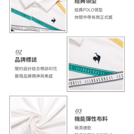
ださい（
https://aftee.tw/privacypolicy/
）。
AFTEEの初回ご利用の際に、審査を通過すれば、最高額がNT$10,000にな
ります。支払い期限を過ぎた場合、その金額に基づいて年利20%の遅延滞
納金が加算されます。未成年の利用者は、事前に法定代理人または後見人
の同意を得ればAFTEEをご利用いただけます。
個人情報の処理、利用について疑問がある、または関連する法律の権利を
行使したい場合は、ネットプロテクションズ
cs_tw@netprotections.co.jp
にご連絡ください。上記に示した個人情報を、必要な購入注文書とあわせ
てAFTEEにご提供いただく、またはAFTEEにあなたの個人情報の収集、処
理、利用を許可することににご同意いただけない場合は、当サービスを選
択しないでください。