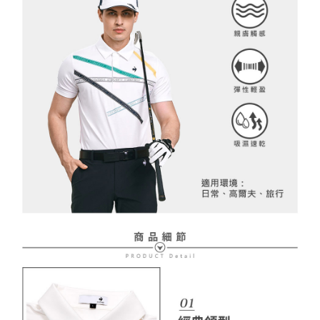
送料無料
【支払い方法の説明】
1. 分割払いの金額は電信請求書に統合されず、「OP Pay Later」は毎月の
代金納付期限は最短で 14 日以内ですので、ご注意ください。AFTEE アプ
萊爾富取貨付款
締め日後に支払いリマインダーのSMSを送信します。
リをダウンロードして AFTEE 会員になるとお支払い期限を最長 45 日以内
2. SMSのリンクを通じて請求書を開いた後、「コンビニバーコード／台湾
送料無料
まで延長できます。
大直営店舗／銀行振込／街口支払い／iPASS MONEY」などのチャネルで
支払いを選択できます。
付款後萊爾富取貨
お支払期限は、ショップが請求した期日と、AFTEEで延長できる日数をも
とに計算されます。AFTEEで注文すると、商品を受け取るまで支払い期限
送料無料
【注意事項】
を延長できますが、商品を期限内に受け取れない場合があります（例：予
1. 本サービスは「台湾大哥大株式会社」（以下「当社」といいます）によ
約商品や商品到着日が比較的遅い商品）。そのため、商品到着の有無に関
7-11取貨付款
って提供され、ユーザーが取引時に本サービスを通じて商品やサービスを
わらず、AFTEEで指定された期限内にお支払いください。
購入できるようにし、店舗が売買／分割払い売買の債権を当社に譲渡した
送料無料
後、契約に基づいて当社の請求書で帳款を支払うことになります。
二、支払い限度額
2. 「OP Pay Later」を利用する契約関係の目的から、店舗はあなたの個人
付款後7-11取貨
1.初回 AFTEEを ご利用の際に、認証結果及び当社の審査の結果に基づ
情報（名前、電話または住所を含む）を台湾大哥大に提供し、収集、処理
き、限度額が設定されます。
送料無料
および利用するために、当社があなた本人と分割請求書に必要な情報の確
2.決済金額は最低NT$20です。
認、照合および修正を行います。
3.現在、台湾の会員のみご利用いただけます。
宅配
3. 完全なユーザーサービス規約については、以下のリンクを参照してくだ
さい：
https://oppay.tw/userRule
三、利用規約「AFTEE代金後払い」（以下当サービスという）はネットプ
送料無料
ロテクションズ（以下 AFTEE という）が提供し、AFTEEが代金を徴収し
ます。当サービスご利用の際に提供しなければならない個人情報（注文者
離島宅配
の氏名、電話番号、受取人の氏名、電話番号、受取人住所を含むがこれに
送料無料
限らない）は、AFTEEに渡され当サービスで必要な範囲内で利用されま
す。AFTEEの個人情報の収集、処理、利用について、詳細はAFTEE公式ホ
ームページの『個人情報の収集、処理及び利用に関する声明』をご参照く