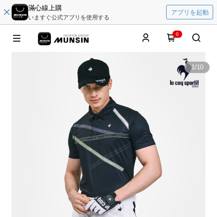
滿心線上購
アプリを起動
いますぐ公式アプリを使用する
0
1
/
10