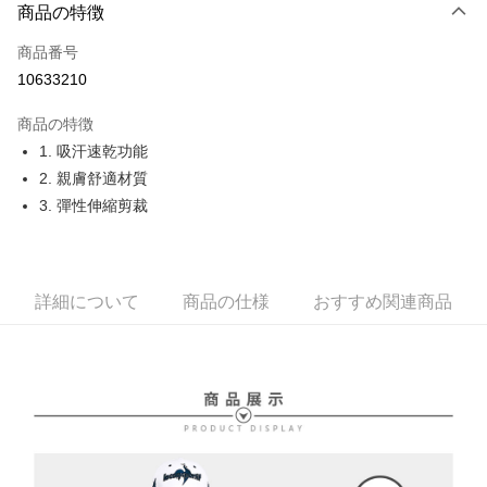
LINE Pay
商品の特徴
Apple Pay
商品番号
10633210
JKOPAY
商品の特徴
Easy Wallet
1. 吸汗速乾功能
OP Pay Later
2. 親膚舒適材質
説明
3. 彈性伸縮剪裁
【OP Pay Later 使用説明】
AFTEE代金後払い
1. 本サービスは台湾大哥大によって提供され、台湾大哥大のユーザーは追
加の申請なしで即時に利用可能です。
説明
2. 支払い方法で「OP Pay Later」を選択すると、注文が成立した後に自動
一、 AFTEE代金後払いについて
詳細について
商品の仕様
おすすめ関連商品
的に OP Pay Later の取引プロセスに移行し、携帯番号を確認後、分割払
ATM払い
1.お支払い方法でAFTEE代金後払いを選択すると、携帯電話認証ウィンド
いの回数や支払い期限を選択し、支払いを確認すると取引が完了します。
ウが表示されます。
3. 実際の承認額、分割回数および費用については、後続の取引確認ページ
2.SMSで認証してお支払い手続を進めてください。
配送方法
を基準とします。
3.注文するときのお支払いは不要です。商品はご指定の住所に配送されま
4. 注文成立後30分以内に確認取引を行わない場合や審査が通過しない場
す。
全家取貨付款
合、注文は自動的にキャンセルされます。「転専審査」に未通過の状況が
4.ご注文が完了すると、携帯に支払い通知のSMSが届きます。アプリ会員
発生した場合は、システムの評価基準に達していないことを意味し、評価
送料無料
の場合は、AFTEE アプリプッシュ通知が届きます。
内容についての説明はいたしかねます。
5.商品受け取り時のお支払いは不要です。商品を確かめてから、SMSまた
付款後全家取貨
はアプリの通知に従って、4大コンビニ、またはATM/オンラインバンキン
グでお支払いください。