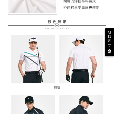
AI
找
尺
寸