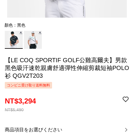
顏色：黑色
【LE COQ SPORTIF GOLF公雞高爾夫】男款
黑色吸汗速乾親膚舒適彈性伸縮剪裁短袖POLO
衫 QGV2T203
コンビニ受け取り送料無料
NT$3,294
NT$5,490
商品項目をお選びください