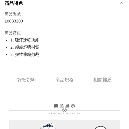
商品特色
LINE Pay
商品編號
Apple Pay
10633209
街口支付
商品特色
悠遊付
1. 吸汗速乾功能
大哥付你分期
2. 親膚舒適材質
相關說明
3. 彈性伸縮剪裁
【大哥付你分期使用說明】
AFTEE先享後付
1.本服務由台灣大哥大提供，台灣大哥大用戶可立即使用無須另外申請。
2.付款方式選擇「大哥付你分期」，訂單成立後會自動跳轉到大哥付的交易
相關說明
流程，驗證手機門號後，選擇欲分期的期數、繳款截止日，確認付款後即完
【關於「AFTEE先享後付」】
詳細說明
商品規格
相關推薦
成交易。
ATM付款
AFTEE先享後付是「在收到商品之後才付款」的支付方式。 讓您購物簡單
3.實際核准額度、可分期數及費用金額請依後續交易確認頁面所載為準。
便利好安心！
4.訂單成立30分鐘內，如未前往確認交易或遇審核未通過，訂單將自動取
１．簡單：不需註冊會員、不需綁卡、不需儲值。
運送方式
消。如遇「轉專審核」未通過狀況，表示未達大哥付你分期系統評分，恕無
２．便利：只要手機號碼，簡訊認證，即可結帳。
法說明評估內容。
３．安心：先確認商品／服務後，再付款。
全家取貨付款
【繳款方式說明】
1.分期款項不併入電信帳單，「大哥付你分期」於每月結算日後寄送繳費提
免運費
【「AFTEE先享後付」結帳流程】
醒簡訊。
１．於結帳方式選擇「AFTEE先享後付」後，將跳轉至「AFTEE先享後付」
2.透過簡訊連結打開帳單後，可選擇「超商條碼／台灣大直營門市／銀行轉
付款後全家取貨
結帳頁面，進行簡訊認證並確認金額後，即可完成結帳。
帳／街口支付／iPASS MONEY」等通路繳費。