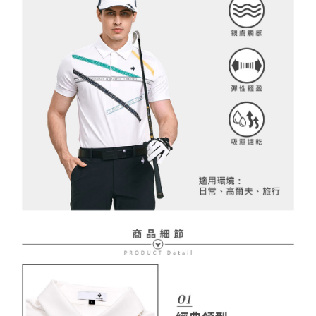
２．訂單成立數日內，您將收到繳費通知簡訊。
免運費
３．收到繳費通知簡訊後14天內，點擊此簡訊中的連結，可透過四大超商／
【注意事項】
ATM／網路銀行／等多元方式進行付款，方視為交易完成。
萊爾富取貨付款
1.本服務係由「台灣大哥大股份有限公司」（以下簡稱本公司）所提供，讓
※ 請注意：結帳手續完成當下不需立刻繳費，但若您需要取消訂單，請聯絡
用戶於交易時，得透過本服務購買商品或服務，並由商店將買賣／分期付款
免運費
購買商品的店家。未經商家同意取消之訂單仍視為有效，需透過AFTEE先享
買賣價金債權讓與本公司後，依約使用本公司帳單繳交帳款。
後付繳納相關費用。
2.基於同意付款使用「大哥付你分期」之契約關係目的，商店將以您的個人
付款後萊爾富取貨
※ 交易是否成功請以「AFTEE先享後付 」之結帳頁面顯示為準，若有關於
資料（包含姓名、電話或地址）提供予台灣大哥大進項蒐集、處理及利用，
是否繳費成功／繳費後需取消欲退款等相關疑問，請聯繫「AFTEE先享後付
免運費
由本公司與您本人進行分期帳單所需資料之確認、核對及更正。
客戶支援中心」
https://netprotections.freshdesk.com/support/home
3.完整用戶服務條款，請詳閱以下連結：
https://oppay.tw/userRule
7-11取貨付款
【注意事項】
１．透過由恩沛科技股份有限公司提供之「AFTEE先享後付」服務完成之交
免運費
易，需依本服務之必要範圍內提供個人資料，並將交易相關給付款項請求債
權轉讓予恩沛科技股份有限公司。
付款後7-11取貨
２．關於個人資料處理事宜，請瀏覽以下網址：
免運費
https://aftee.tw/terms/#terms3
３．未成年的使用者請事先徵得法定代理人或監護人之同意方可使用
宅配
「AFTEE先享後付」，若未經同意申辦者引起之損失，本公司不負相關責
任。
免運費
４．使用「AFTEE先享後付」時，將依據個別帳號之用戶狀況，依本公司即
時審查核予不同之上限額度；若仍有額度不足之情形，本公司將視審查結果
離島宅配
請求用戶進行身份認證。
免運費
５．嚴禁一人註冊多個帳號或使用他人資訊註冊。若發現惡意使用之情形，
恩沛科技股份有限公司將有權停止該用戶之使用額度並採取法律行動。