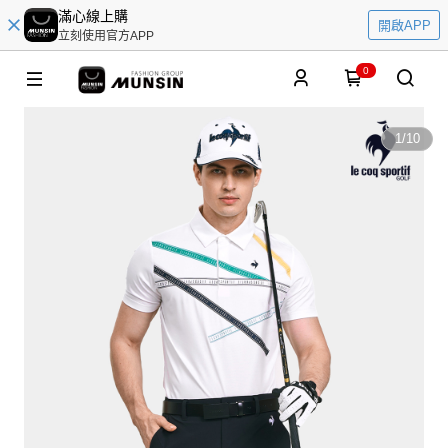
滿心線上購
開啟APP
立刻使用官方APP
0
1
/
10