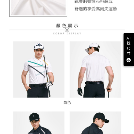
AI
找
尺
寸