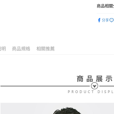
【大哥付
AFTEE先
商品相關分
1.本服務
2.付款方
相關說明
流程，驗
⛳️ le coq 
【關於「A
ATM付款
完成交易
分享
AFTEE
▶男裝
3.實際核
便利好安
4.訂單成
１．簡單
⛳️ le coq 
消。如遇
２．便利
運送方式
無法說明
３．安心
📍本月精
【繳款方
全家取貨
1.分期款
【「AFT
說明
商品規格
相關推薦
醒簡訊。
免運費
１．於結帳
2.透過簡
付」結帳
帳／街口支
付款後全
２．訂單
３．收到繳
免運費
【注意事
／ATM／
1.本服務
※ 請注意
萊爾富取
用戶於交
絡購買商品
款買賣價
先享後付
免運費
2.基於同
※ 交易是
資料（包
是否繳費成
付款後萊
用，由本
付客戶支
免運費
3.完整用
【注意事
7-11取貨
１．透過由