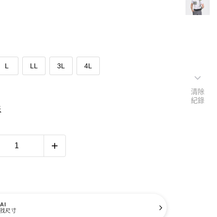
L
LL
3L
4L
清除
紀錄
表
AI
找尺寸