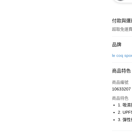
付款與運
超取免運
付款方式
品牌
信用卡一
le coq spo
超商取貨
商品特色
LINE Pay
商品編號
Apple Pay
10633207
商品特色
街口支付
1. 吸
悠遊付
2. U
3. 彈
大哥付你
相關說明