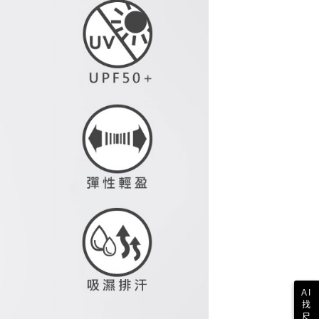
依本服務之必要範圍內提供個人資料，並將交易相關給付款項請
讓予恩沛科技股份有限公司。
個人資料處理事宜，請瀏覽以下網址：
1取貨
ee.tw/terms/#terms3
年的使用者請事先徵得法定代理人或監護人之同意方可使用
E先享後付」，若未經同意申辦者引起之損失，本公司不負相關責
AFTEE先享後付」時，將依據個別帳號之用戶狀況，依本公司
核予不同之上限額度；若仍有額度不足之情形，本公司將視審查
用戶進行身份認證。
一人註冊多個帳號或使用他人資訊註冊。若發現惡意使用之情
科技股份有限公司將有權停止該用戶之使用額度並採取法律行
AI
找
尺