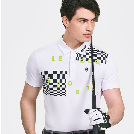
交易，需
免運費
求債權轉
２．關於
付款後7-1
https://aft
免運費
３．未成
「AFTE
宅配
任。
４．使用「
免運費
即時審查
結果請求
離島宅配
５．嚴禁
免運費
形，恩沛
動。