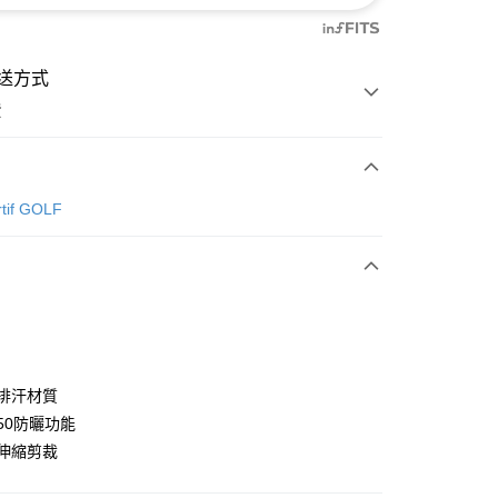
送方式
費
次付款
rtif GOLF
付款
濕排汗材質
PF50防曬功能
性伸縮剪裁
分期