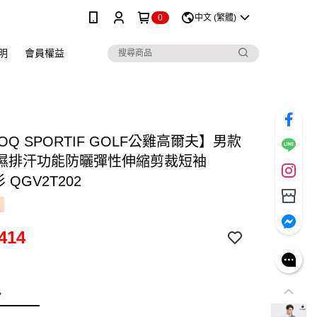
0
中文 (繁體)
明
會員權益
COQ SPORTIF GOLF公雞高爾夫】男款
濕排汗功能防曬彈性伸縮剪裁短袖
 QGV2T202
414
色