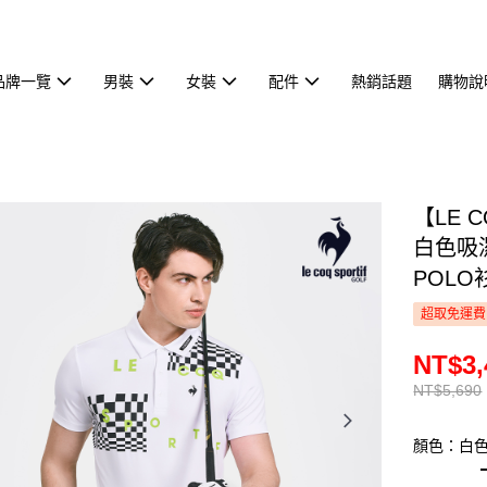
品牌一覽
男裝
女裝
配件
熱銷話題
購物說
【LE 
白色吸
POLO衫
超取免運費
NT$3,
NT$5,690
顏色：白