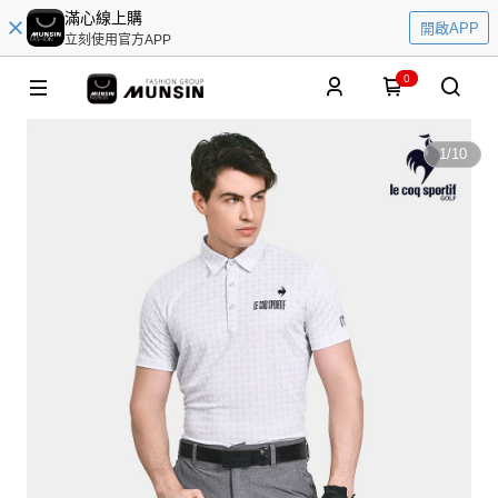
滿心線上購
開啟APP
立刻使用官方APP
0
1
/
10