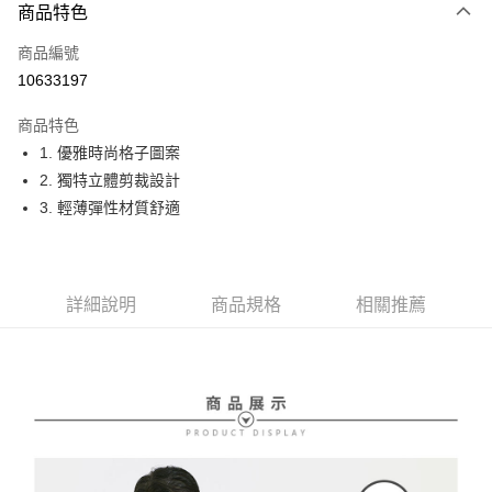
商品特色
LINE Pay
商品編號
Apple Pay
10633197
街口支付
商品特色
悠遊付
1. 優雅時尚格子圖案
大哥付你分期
2. 獨特立體剪裁設計
相關說明
3. 輕薄彈性材質舒適
【大哥付你分期使用說明】
AFTEE先享後付
1.本服務由台灣大哥大提供，台灣大哥大用戶可立即使用無須另外申請。
2.付款方式選擇「大哥付你分期」，訂單成立後會自動跳轉到大哥付的交易
相關說明
流程，驗證手機門號後，選擇欲分期的期數、繳款截止日，確認付款後即完
【關於「AFTEE先享後付」】
詳細說明
商品規格
相關推薦
成交易。
ATM付款
AFTEE先享後付是「在收到商品之後才付款」的支付方式。 讓您購物簡單
3.實際核准額度、可分期數及費用金額請依後續交易確認頁面所載為準。
便利好安心！
4.訂單成立30分鐘內，如未前往確認交易或遇審核未通過，訂單將自動取
１．簡單：不需註冊會員、不需綁卡、不需儲值。
運送方式
消。如遇「轉專審核」未通過狀況，表示未達大哥付你分期系統評分，恕無
２．便利：只要手機號碼，簡訊認證，即可結帳。
法說明評估內容。
３．安心：先確認商品／服務後，再付款。
全家取貨付款
【繳款方式說明】
1.分期款項不併入電信帳單，「大哥付你分期」於每月結算日後寄送繳費提
免運費
【「AFTEE先享後付」結帳流程】
醒簡訊。
１．於結帳方式選擇「AFTEE先享後付」後，將跳轉至「AFTEE先享後付」
2.透過簡訊連結打開帳單後，可選擇「超商條碼／台灣大直營門市／銀行轉
付款後全家取貨
結帳頁面，進行簡訊認證並確認金額後，即可完成結帳。
帳／街口支付／iPASS MONEY」等通路繳費。