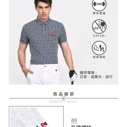
２．訂單成立數日內，您將收到繳費通知簡訊。
免運費
３．收到繳費通知簡訊後14天內，點擊此簡訊中的連結，可透過四大超商／
【注意事項】
ATM／網路銀行／等多元方式進行付款，方視為交易完成。
萊爾富取貨付款
1.本服務係由「台灣大哥大股份有限公司」（以下簡稱本公司）所提供，讓
※ 請注意：結帳手續完成當下不需立刻繳費，但若您需要取消訂單，請聯絡
用戶於交易時，得透過本服務購買商品或服務，並由商店將買賣／分期付款
免運費
購買商品的店家。未經商家同意取消之訂單仍視為有效，需透過AFTEE先享
買賣價金債權讓與本公司後，依約使用本公司帳單繳交帳款。
後付繳納相關費用。
2.基於同意付款使用「大哥付你分期」之契約關係目的，商店將以您的個人
付款後萊爾富取貨
※ 交易是否成功請以「AFTEE先享後付 」之結帳頁面顯示為準，若有關於
資料（包含姓名、電話或地址）提供予台灣大哥大進項蒐集、處理及利用，
是否繳費成功／繳費後需取消欲退款等相關疑問，請聯繫「AFTEE先享後付
免運費
由本公司與您本人進行分期帳單所需資料之確認、核對及更正。
客戶支援中心」
https://netprotections.freshdesk.com/support/home
3.完整用戶服務條款，請詳閱以下連結：
https://oppay.tw/userRule
7-11取貨付款
【注意事項】
１．透過由恩沛科技股份有限公司提供之「AFTEE先享後付」服務完成之交
免運費
易，需依本服務之必要範圍內提供個人資料，並將交易相關給付款項請求債
權轉讓予恩沛科技股份有限公司。
付款後7-11取貨
２．關於個人資料處理事宜，請瀏覽以下網址：
免運費
https://aftee.tw/terms/#terms3
３．未成年的使用者請事先徵得法定代理人或監護人之同意方可使用
宅配
「AFTEE先享後付」，若未經同意申辦者引起之損失，本公司不負相關責
任。
免運費
４．使用「AFTEE先享後付」時，將依據個別帳號之用戶狀況，依本公司即
時審查核予不同之上限額度；若仍有額度不足之情形，本公司將視審查結果
離島宅配
請求用戶進行身份認證。
免運費
５．嚴禁一人註冊多個帳號或使用他人資訊註冊。若發現惡意使用之情形，
恩沛科技股份有限公司將有權停止該用戶之使用額度並採取法律行動。