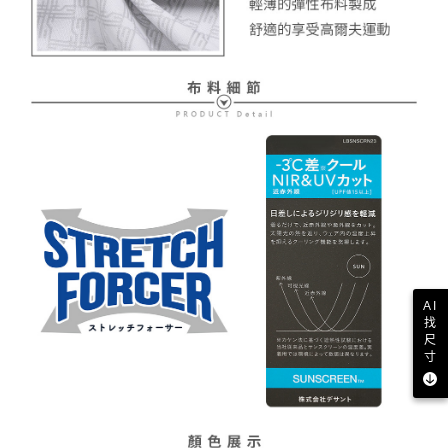
AI
找
尺
寸