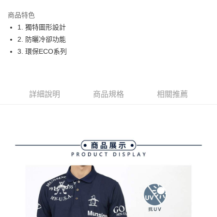
街口支付
商品特色
悠遊付
1. 獨特圖形設計
大哥付你分期
2. 防曬冷卻功能
相關說明
3. 環保ECO系列
【大哥付你分期使用說明】
AFTEE先享後付
1.本服務由台灣大哥大提供，台灣大哥大用戶可立即使用無須另外申請。
2.付款方式選擇「大哥付你分期」，訂單成立後會自動跳轉到大哥付的交易
相關說明
流程，驗證手機門號後，選擇欲分期的期數、繳款截止日，確認付款後即完
【關於「AFTEE先享後付」】
詳細說明
商品規格
相關推薦
成交易。
ATM付款
AFTEE先享後付是「在收到商品之後才付款」的支付方式。 讓您購物簡單
3.實際核准額度、可分期數及費用金額請依後續交易確認頁面所載為準。
便利好安心！
4.訂單成立30分鐘內，如未前往確認交易或遇審核未通過，訂單將自動取
１．簡單：不需註冊會員、不需綁卡、不需儲值。
運送方式
消。如遇「轉專審核」未通過狀況，表示未達大哥付你分期系統評分，恕無
２．便利：只要手機號碼，簡訊認證，即可結帳。
法說明評估內容。
３．安心：先確認商品／服務後，再付款。
全家取貨付款
【繳款方式說明】
1.分期款項不併入電信帳單，「大哥付你分期」於每月結算日後寄送繳費提
免運費
【「AFTEE先享後付」結帳流程】
醒簡訊。
１．於結帳方式選擇「AFTEE先享後付」後，將跳轉至「AFTEE先享後付」
2.透過簡訊連結打開帳單後，可選擇「超商條碼／台灣大直營門市／銀行轉
付款後全家取貨
結帳頁面，進行簡訊認證並確認金額後，即可完成結帳。
帳／街口支付／iPASS MONEY」等通路繳費。
２．訂單成立數日內，您將收到繳費通知簡訊。
免運費
３．收到繳費通知簡訊後14天內，點擊此簡訊中的連結，可透過四大超商／
【注意事項】
ATM／網路銀行／等多元方式進行付款，方視為交易完成。
萊爾富取貨付款
1.本服務係由「台灣大哥大股份有限公司」（以下簡稱本公司）所提供，讓
※ 請注意：結帳手續完成當下不需立刻繳費，但若您需要取消訂單，請聯絡
用戶於交易時，得透過本服務購買商品或服務，並由商店將買賣／分期付款
免運費
購買商品的店家。未經商家同意取消之訂單仍視為有效，需透過AFTEE先享