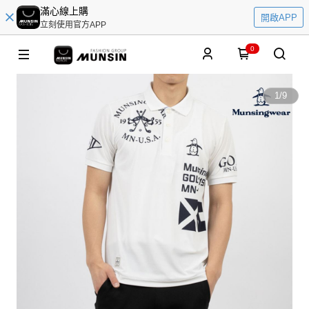
滿心線上購
開啟APP
立刻使用官方APP
0
1
/
9