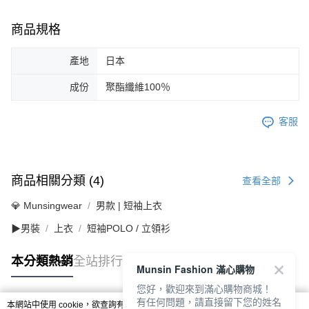
商品規格
產地
日本
成份
聚酯纖維100％
客服
商品相關分類 (4)
查看全部
💎 Munsingwear
男款 | 短袖上衣
▶男裝
上衣
短袖POLO / 立領衫
本分類熱銷
全站排行
Munsin Fashion 滿心購物
您好，歡迎來到滿心購物商城！
有任何問題，請直接留下您的姓名
本網站中使用 cookie，欲查詢有關本網站使用 cookie 方式之詳情，及若您不希