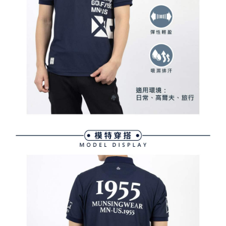
買賣價金債權讓與本公司後，依約使用本公司帳單繳交帳款。
後付繳納相關費用。
2.基於同意付款使用「大哥付你分期」之契約關係目的，商店將以您的個人
付款後萊爾富取貨
※ 交易是否成功請以「AFTEE先享後付 」之結帳頁面顯示為準，若有關於
資料（包含姓名、電話或地址）提供予台灣大哥大進項蒐集、處理及利用，
是否繳費成功／繳費後需取消欲退款等相關疑問，請聯繫「AFTEE先享後付
免運費
由本公司與您本人進行分期帳單所需資料之確認、核對及更正。
客戶支援中心」
https://netprotections.freshdesk.com/support/home
3.完整用戶服務條款，請詳閱以下連結：
https://oppay.tw/userRule
7-11取貨付款
【注意事項】
１．透過由恩沛科技股份有限公司提供之「AFTEE先享後付」服務完成之交
免運費
易，需依本服務之必要範圍內提供個人資料，並將交易相關給付款項請求債
權轉讓予恩沛科技股份有限公司。
付款後7-11取貨
２．關於個人資料處理事宜，請瀏覽以下網址：
免運費
https://aftee.tw/terms/#terms3
３．未成年的使用者請事先徵得法定代理人或監護人之同意方可使用
宅配
「AFTEE先享後付」，若未經同意申辦者引起之損失，本公司不負相關責
任。
免運費
４．使用「AFTEE先享後付」時，將依據個別帳號之用戶狀況，依本公司即
時審查核予不同之上限額度；若仍有額度不足之情形，本公司將視審查結果
離島宅配
請求用戶進行身份認證。
免運費
５．嚴禁一人註冊多個帳號或使用他人資訊註冊。若發現惡意使用之情形，
恩沛科技股份有限公司將有權停止該用戶之使用額度並採取法律行動。