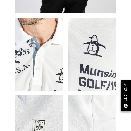
AI
找
尺
寸