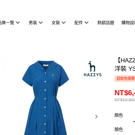
品牌一覽
男裝
女裝
配件
熱銷話題
購物說
【HA
洋裝 YS
超取免運費
NT$6,
NT$10,80
顏色
顏色