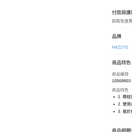
付款與運
超取免運
付款方式
品牌
信用卡一
HAZZYS
超商取貨
商品特色
LINE Pay
商品編號
Apple Pay
10568803
商品特色
街口支付
1. 
悠遊付
2. 
3. 
大哥付你
相關說明
【大哥付
AFTEE先
商品相關分
1.本服務