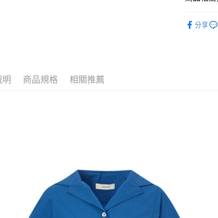
2.付款方
相關說明
流程，驗
🐕‍🦺 HAZZ
【關於「A
ATM付款
完成交易
分享
AFTEE
▶女裝
3.實際核
便利好安
4.訂單成
１．簡單
🐕‍🦺 HAZZ
消。如遇
２．便利
運送方式
無法說明
３．安心
【繳款方
全家取貨
1.分期款
【「AFT
說明
商品規格
相關推薦
醒簡訊。
免運費
１．於結帳
2.透過簡
付」結帳
帳／街口支
付款後全
２．訂單
３．收到繳
免運費
【注意事
／ATM／
1.本服務
※ 請注意
萊爾富取
用戶於交
絡購買商品
款買賣價
先享後付
免運費
2.基於同
※ 交易是
資料（包
是否繳費成
付款後萊
用，由本
付客戶支
免運費
3.完整用
【注意事
7-11取貨
１．透過由
交易，需
免運費