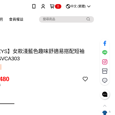
0
中文 (繁體)
明
會員權益
ZZYS】女款淺藍色趣味舒適易搭配短袖
VCA303
480
0