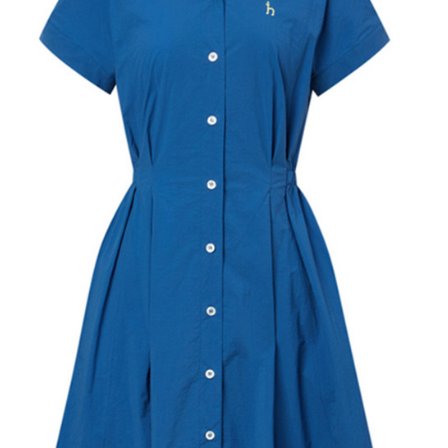
求債權轉
２．關於
付款後7-1
https://aft
免運費
３．未成
「AFTE
宅配
任。
４．使用「
免運費
即時審查
結果請求
離島宅配
５．嚴禁
免運費
形，恩沛
動。