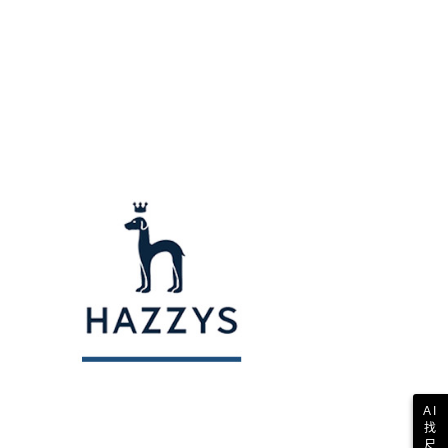
讓予恩沛科技股份有限公司。
個人資料處理事宜，請瀏覽以下網址：
1取貨
ee.tw/terms/#terms3
年的使用者請事先徵得法定代理人或監護人之同意方可使用
E先享後付」，若未經同意申辦者引起之損失，本公司不負相關責
AFTEE先享後付」時，將依據個別帳號之用戶狀況，依本公司
核予不同之上限額度；若仍有額度不足之情形，本公司將視審查
用戶進行身份認證。
一人註冊多個帳號或使用他人資訊註冊。若發現惡意使用之情
科技股份有限公司將有權停止該用戶之使用額度並採取法律行
AI
找
尺