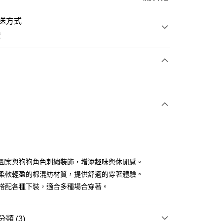
送方式
費
次付款
付款
條紋圖案與狗狗角色刺繡裝飾，增添趣味與休閒感。
使用柔軟輕盈的棉混紡材質，提供舒適的穿著體驗。
易於搭配各種下裝，適合多種場合穿著。
分期
你分期使用說明】
享後付
類 (3)
由台灣大哥大提供，台灣大哥大用戶可立即使用無須另外申請。