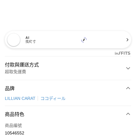
AI
找尺寸
付款與運送方式
超取免運費
付款方式
品牌
信用卡一次付款
LILLIAN CARAT
ココディール
超商取貨付款
商品特色
LINE Pay
商品編號
Apple Pay
10546552