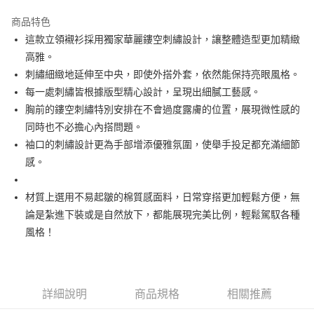
街口支付
商品特色
悠遊付
這款立領襯衫採用獨家華麗鏤空刺繡設計，讓整體造型更加精緻
大哥付你分期
高雅。
相關說明
刺繡細緻地延伸至中央，即使外搭外套，依然能保持亮眼風格。
【大哥付你分期使用說明】
每一處刺繡皆根據版型精心設計，呈現出細膩工藝感。
AFTEE先享後付
1.本服務由台灣大哥大提供，台灣大哥大用戶可立即使用無須另外申請。
胸前的鏤空刺繡特別安排在不會過度露膚的位置，展現微性感的
2.付款方式選擇「大哥付你分期」，訂單成立後會自動跳轉到大哥付的交易
相關說明
流程，驗證手機門號後，選擇欲分期的期數、繳款截止日，確認付款後即完
同時也不必擔心內搭問題。
【關於「AFTEE先享後付」】
成交易。
ATM付款
AFTEE先享後付是「在收到商品之後才付款」的支付方式。 讓您購物簡單
袖口的刺繡設計更為手部增添優雅氛圍，使舉手投足都充滿細節
3.實際核准額度、可分期數及費用金額請依後續交易確認頁面所載為準。
便利好安心！
感。
4.訂單成立30分鐘內，如未前往確認交易或遇審核未通過，訂單將自動取
１．簡單：不需註冊會員、不需綁卡、不需儲值。
運送方式
消。如遇「轉專審核」未通過狀況，表示未達大哥付你分期系統評分，恕無
２．便利：只要手機號碼，簡訊認證，即可結帳。
法說明評估內容。
３．安心：先確認商品／服務後，再付款。
材質上選用不易起皺的棉質感面料，日常穿搭更加輕鬆方便，無
全家取貨付款
【繳款方式說明】
1.分期款項不併入電信帳單，「大哥付你分期」於每月結算日後寄送繳費提
論是紮進下裝或是自然放下，都能展現完美比例，輕鬆駕馭各種
免運費
【「AFTEE先享後付」結帳流程】
醒簡訊。
１．於結帳方式選擇「AFTEE先享後付」後，將跳轉至「AFTEE先享後付」
風格！
2.透過簡訊連結打開帳單後，可選擇「超商條碼／台灣大直營門市／銀行轉
付款後全家取貨
結帳頁面，進行簡訊認證並確認金額後，即可完成結帳。
帳／街口支付／iPASS MONEY」等通路繳費。
２．訂單成立數日內，您將收到繳費通知簡訊。
免運費
３．收到繳費通知簡訊後14天內，點擊此簡訊中的連結，可透過四大超商／
【注意事項】
ATM／網路銀行／等多元方式進行付款，方視為交易完成。
萊爾富取貨付款
1.本服務係由「台灣大哥大股份有限公司」（以下簡稱本公司）所提供，讓
詳細說明
商品規格
相關推薦
※ 請注意：結帳手續完成當下不需立刻繳費，但若您需要取消訂單，請聯絡
用戶於交易時，得透過本服務購買商品或服務，並由商店將買賣／分期付款
免運費
購買商品的店家。未經商家同意取消之訂單仍視為有效，需透過AFTEE先享