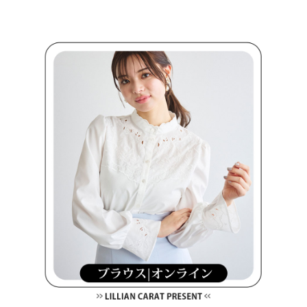
買賣價金債權讓與本公司後，依約使用本公司帳單繳交帳款。
後付繳納相關費用。
2.基於同意付款使用「大哥付你分期」之契約關係目的，商店將以您的個人
付款後萊爾富取貨
※ 交易是否成功請以「AFTEE先享後付 」之結帳頁面顯示為準，若有關於
資料（包含姓名、電話或地址）提供予台灣大哥大進項蒐集、處理及利用，
是否繳費成功／繳費後需取消欲退款等相關疑問，請聯繫「AFTEE先享後付
免運費
由本公司與您本人進行分期帳單所需資料之確認、核對及更正。
客戶支援中心」
https://netprotections.freshdesk.com/support/home
3.完整用戶服務條款，請詳閱以下連結：
https://oppay.tw/userRule
7-11取貨付款
【注意事項】
１．透過由恩沛科技股份有限公司提供之「AFTEE先享後付」服務完成之交
免運費
易，需依本服務之必要範圍內提供個人資料，並將交易相關給付款項請求債
權轉讓予恩沛科技股份有限公司。
付款後7-11取貨
２．關於個人資料處理事宜，請瀏覽以下網址：
免運費
https://aftee.tw/terms/#terms3
３．未成年的使用者請事先徵得法定代理人或監護人之同意方可使用
宅配
「AFTEE先享後付」，若未經同意申辦者引起之損失，本公司不負相關責
任。
免運費
４．使用「AFTEE先享後付」時，將依據個別帳號之用戶狀況，依本公司即
時審查核予不同之上限額度；若仍有額度不足之情形，本公司將視審查結果
離島宅配
請求用戶進行身份認證。
免運費
５．嚴禁一人註冊多個帳號或使用他人資訊註冊。若發現惡意使用之情形，
恩沛科技股份有限公司將有權停止該用戶之使用額度並採取法律行動。