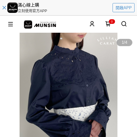
滿心線上購
開啟APP
立刻使用官方APP
0
1
/
4