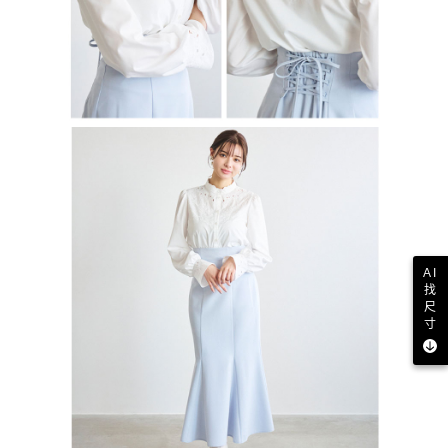
AI
找
尺
寸