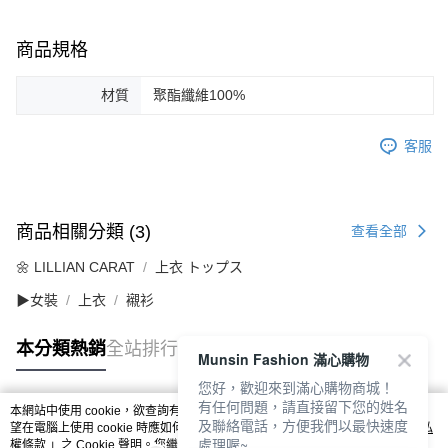
商品規格
材質
聚酯纖維100%
客服
商品相關分類 (3)
查看全部
🌼 LILLIAN CARAT
上衣 トップス
▶女裝
上衣
襯衫
本分類熱銷
全站排行
Munsin Fashion 滿心購物
您好，歡迎來到滿心購物商城！
有任何問題，請直接留下您的姓名
本網站中使用 cookie，欲查詢有關本網站使用 cookie 方式之詳情，及若您不希
及聯絡電話，方便我們以最快速度
熱門標籤
望在電腦上使用 cookie 時應如何變更電腦的 cookie 設定，請參閱本網站「
隱私
處理喔~
權條款
」之 Cookie 聲明。您繼續使用本網站即表示您同意本公司得按本網站使