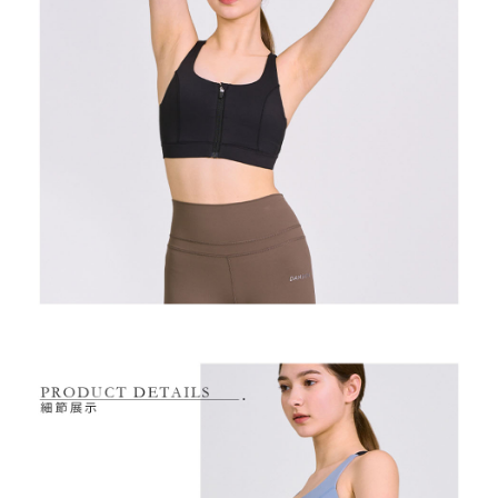
2.基於同意付款使用「大哥付你分期」之契約關係目的，商店將以您的個人
付款後萊爾富取貨
※ 交易是否成功請以「AFTEE先享後付 」之結帳頁面顯示為準，若有關於
資料（包含姓名、電話或地址）提供予台灣大哥大進項蒐集、處理及利用，
是否繳費成功／繳費後需取消欲退款等相關疑問，請聯繫「AFTEE先享後付
免運費
由本公司與您本人進行分期帳單所需資料之確認、核對及更正。
客戶支援中心」
https://netprotections.freshdesk.com/support/home
3.完整用戶服務條款，請詳閱以下連結：
https://oppay.tw/userRule
7-11取貨付款
【注意事項】
１．透過由恩沛科技股份有限公司提供之「AFTEE先享後付」服務完成之交
免運費
易，需依本服務之必要範圍內提供個人資料，並將交易相關給付款項請求債
權轉讓予恩沛科技股份有限公司。
付款後7-11取貨
２．關於個人資料處理事宜，請瀏覽以下網址：
免運費
https://aftee.tw/terms/#terms3
３．未成年的使用者請事先徵得法定代理人或監護人之同意方可使用
宅配
「AFTEE先享後付」，若未經同意申辦者引起之損失，本公司不負相關責
任。
免運費
４．使用「AFTEE先享後付」時，將依據個別帳號之用戶狀況，依本公司即
時審查核予不同之上限額度；若仍有額度不足之情形，本公司將視審查結果
離島宅配
請求用戶進行身份認證。
免運費
５．嚴禁一人註冊多個帳號或使用他人資訊註冊。若發現惡意使用之情形，
恩沛科技股份有限公司將有權停止該用戶之使用額度並採取法律行動。