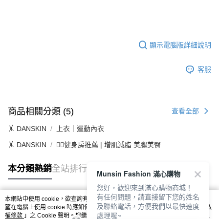
顯示電腦版詳細說明
客服
商品相關分類 (5)
查看全部
🤸 DANSKIN
上衣｜運動內衣
🤸 DANSKIN
🏋️‍♀️健身房推薦 | 增肌減脂 美腿美臀
本分類熱銷
全站排行
Munsin Fashion 滿心購物
您好，歡迎來到滿心購物商城！
有任何問題，請直接留下您的姓名
本網站中使用 cookie，欲查詢有關本網站使用 cookie 方式之詳情，及若您不希
及聯絡電話，方便我們以最快速度
熱門標籤
望在電腦上使用 cookie 時應如何變更電腦的 cookie 設定，請參閱本網站「
隱私
處理喔~
權條款
」之 Cookie 聲明。您繼續使用本網站即表示您同意本公司得按本網站使