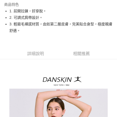
商品特色
悠遊付
1. 前開拉鍊，好穿脫。
大哥付你分期
2. 可調式肩帶設計。
相關說明
3. 輕磨毛裸感材質，由如第二層皮膚，完美貼合身型，極度親膚
【大哥付你分期使用說明】
舒適。
AFTEE先享後付
1.本服務由台灣大哥大提供，台灣大哥大用戶可立即使用無須另外申請。
2.付款方式選擇「大哥付你分期」，訂單成立後會自動跳轉到大哥付的交易
相關說明
流程，驗證手機門號後，選擇欲分期的期數、繳款截止日，確認付款後即完
【關於「AFTEE先享後付」】
成交易。
ATM付款
AFTEE先享後付是「在收到商品之後才付款」的支付方式。 讓您購物簡單
3.實際核准額度、可分期數及費用金額請依後續交易確認頁面所載為準。
詳細說明
相關推薦
便利好安心！
4.訂單成立30分鐘內，如未前往確認交易或遇審核未通過，訂單將自動取
１．簡單：不需註冊會員、不需綁卡、不需儲值。
運送方式
消。如遇「轉專審核」未通過狀況，表示未達大哥付你分期系統評分，恕無
２．便利：只要手機號碼，簡訊認證，即可結帳。
法說明評估內容。
３．安心：先確認商品／服務後，再付款。
全家取貨付款
【繳款方式說明】
1.分期款項不併入電信帳單，「大哥付你分期」於每月結算日後寄送繳費提
免運費
【「AFTEE先享後付」結帳流程】
醒簡訊。
１．於結帳方式選擇「AFTEE先享後付」後，將跳轉至「AFTEE先享後付」
2.透過簡訊連結打開帳單後，可選擇「超商條碼／台灣大直營門市／銀行轉
付款後全家取貨
結帳頁面，進行簡訊認證並確認金額後，即可完成結帳。
帳／街口支付／iPASS MONEY」等通路繳費。
２．訂單成立數日內，您將收到繳費通知簡訊。
免運費
３．收到繳費通知簡訊後14天內，點擊此簡訊中的連結，可透過四大超商／
【注意事項】
ATM／網路銀行／等多元方式進行付款，方視為交易完成。
萊爾富取貨付款
1.本服務係由「台灣大哥大股份有限公司」（以下簡稱本公司）所提供，讓
※ 請注意：結帳手續完成當下不需立刻繳費，但若您需要取消訂單，請聯絡
用戶於交易時，得透過本服務購買商品或服務，並由商店將買賣／分期付款
免運費
購買商品的店家。未經商家同意取消之訂單仍視為有效，需透過AFTEE先享
買賣價金債權讓與本公司後，依約使用本公司帳單繳交帳款。
後付繳納相關費用。