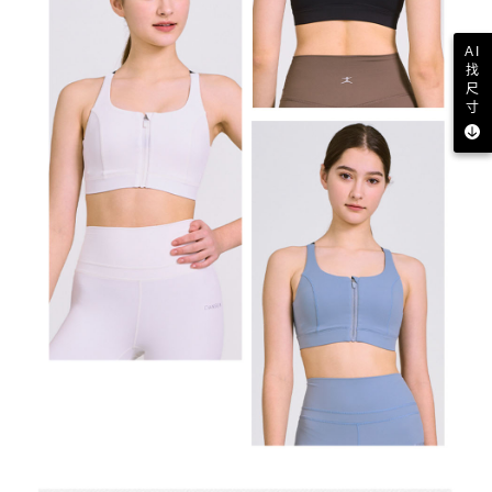
AI
找
尺
寸