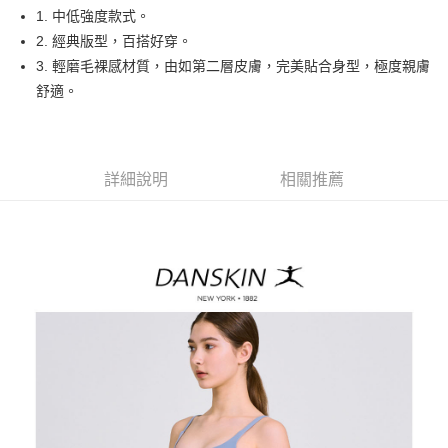
悠遊付
1. 中低強度款式。
大哥付你分期
2. 經典版型，百搭好穿。
相關說明
3. 輕磨毛裸感材質，由如第二層皮膚，完美貼合身型，極度親膚
【大哥付你分期使用說明】
舒適。
AFTEE先享後付
1.本服務由台灣大哥大提供，台灣大哥大用戶可立即使用無須另外申請。
2.付款方式選擇「大哥付你分期」，訂單成立後會自動跳轉到大哥付的交易
相關說明
流程，驗證手機門號後，選擇欲分期的期數、繳款截止日，確認付款後即完
【關於「AFTEE先享後付」】
成交易。
ATM付款
AFTEE先享後付是「在收到商品之後才付款」的支付方式。 讓您購物簡單
3.實際核准額度、可分期數及費用金額請依後續交易確認頁面所載為準。
詳細說明
相關推薦
便利好安心！
4.訂單成立30分鐘內，如未前往確認交易或遇審核未通過，訂單將自動取
１．簡單：不需註冊會員、不需綁卡、不需儲值。
運送方式
消。如遇「轉專審核」未通過狀況，表示未達大哥付你分期系統評分，恕無
２．便利：只要手機號碼，簡訊認證，即可結帳。
法說明評估內容。
３．安心：先確認商品／服務後，再付款。
全家取貨付款
【繳款方式說明】
1.分期款項不併入電信帳單，「大哥付你分期」於每月結算日後寄送繳費提
免運費
【「AFTEE先享後付」結帳流程】
醒簡訊。
１．於結帳方式選擇「AFTEE先享後付」後，將跳轉至「AFTEE先享後付」
2.透過簡訊連結打開帳單後，可選擇「超商條碼／台灣大直營門市／銀行轉
付款後全家取貨
結帳頁面，進行簡訊認證並確認金額後，即可完成結帳。
帳／街口支付／iPASS MONEY」等通路繳費。
２．訂單成立數日內，您將收到繳費通知簡訊。
免運費
３．收到繳費通知簡訊後14天內，點擊此簡訊中的連結，可透過四大超商／
【注意事項】
ATM／網路銀行／等多元方式進行付款，方視為交易完成。
萊爾富取貨付款
1.本服務係由「台灣大哥大股份有限公司」（以下簡稱本公司）所提供，讓
※ 請注意：結帳手續完成當下不需立刻繳費，但若您需要取消訂單，請聯絡
用戶於交易時，得透過本服務購買商品或服務，並由商店將買賣／分期付款
免運費
購買商品的店家。未經商家同意取消之訂單仍視為有效，需透過AFTEE先享
買賣價金債權讓與本公司後，依約使用本公司帳單繳交帳款。
後付繳納相關費用。
2.基於同意付款使用「大哥付你分期」之契約關係目的，商店將以您的個人
付款後萊爾富取貨
※ 交易是否成功請以「AFTEE先享後付 」之結帳頁面顯示為準，若有關於
資料（包含姓名、電話或地址）提供予台灣大哥大進項蒐集、處理及利用，