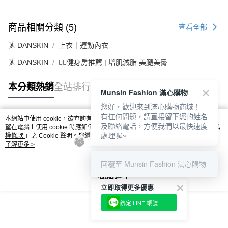
商品相關分類 (5)
查看全部
🤸 DANSKIN
上衣｜運動內衣
🤸 DANSKIN
🏋️‍♀️健身房推薦 | 增肌減脂 美腿美臀
本分類熱銷
全站排行
Munsin Fashion 滿心購物
您好，歡迎來到滿心購物商城！
有任何問題，請直接留下您的姓名
本網站中使用 cookie，欲查詢有關本網站使用 cookie 方式之詳情，及若您不希
及聯絡電話，方便我們以最快速度
熱門標籤
望在電腦上使用 cookie 時應如何變更電腦的 cookie 設定，請參閱本網站「
隱私
處理喔~
權條款
」之 Cookie 聲明。您繼續使用本網站即表示您同意本公司得按本網站使
用條款之 Cookie 聲明使用 cookie。
了解更多 >
回覆至 Munsin Fashion 滿心購物
我知道了
立即取得更多優惠
綁定 LINE 帳號