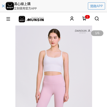
滿心線上購
開啟APP
立刻使用官方APP
0
1
/
6