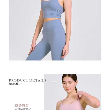
是否繳費成功／繳費後需取消欲退款等相關疑問，請聯繫「AFTEE先享後付
免運費
由本公司與您本人進行分期帳單所需資料之確認、核對及更正。
客戶支援中心」
https://netprotections.freshdesk.com/support/home
3.完整用戶服務條款，請詳閱以下連結：
https://oppay.tw/userRule
7-11取貨付款
【注意事項】
１．透過由恩沛科技股份有限公司提供之「AFTEE先享後付」服務完成之交
免運費
易，需依本服務之必要範圍內提供個人資料，並將交易相關給付款項請求債
權轉讓予恩沛科技股份有限公司。
付款後7-11取貨
２．關於個人資料處理事宜，請瀏覽以下網址：
免運費
https://aftee.tw/terms/#terms3
３．未成年的使用者請事先徵得法定代理人或監護人之同意方可使用
宅配
「AFTEE先享後付」，若未經同意申辦者引起之損失，本公司不負相關責
任。
免運費
４．使用「AFTEE先享後付」時，將依據個別帳號之用戶狀況，依本公司即
時審查核予不同之上限額度；若仍有額度不足之情形，本公司將視審查結果
離島宅配
請求用戶進行身份認證。
免運費
５．嚴禁一人註冊多個帳號或使用他人資訊註冊。若發現惡意使用之情形，
恩沛科技股份有限公司將有權停止該用戶之使用額度並採取法律行動。