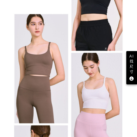
AI
找
尺
寸