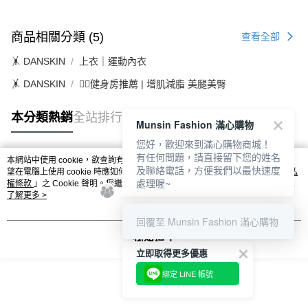
商品相關分類 (5)
查看全部
🤸 DANSKIN
上衣｜運動內衣
🤸 DANSKIN
🏋️‍♀️健身房推薦 | 增肌減脂 美腿美臀
本分類熱銷
全站排行
Munsin Fashion 滿心購物
您好，歡迎來到滿心購物商城！
有任何問題，請直接留下您的姓名
本網站中使用 cookie，欲查詢有關本網站使用 cookie 方式之詳情，及若您不希
及聯絡電話，方便我們以最快速度
熱門標籤
望在電腦上使用 cookie 時應如何變更電腦的 cookie 設定，請參閱本網站「
隱私
處理喔~
權條款
」之 Cookie 聲明。您繼續使用本網站即表示您同意本公司得按本網站使
用條款之 Cookie 聲明使用 cookie。
了解更多 >
回覆至 Munsin Fashion 滿心購物
我知道了
立即取得更多優惠
綁定 LINE 帳號