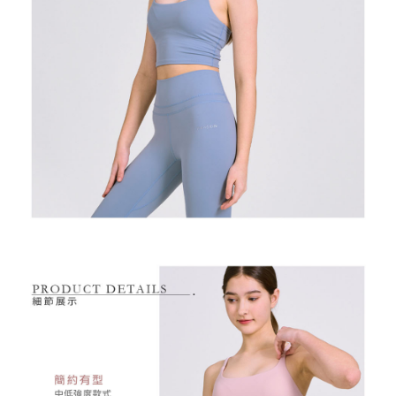
是否繳費成功／繳費後需取消欲退款等相關疑問，請聯繫「AFTEE先享後付
免運費
由本公司與您本人進行分期帳單所需資料之確認、核對及更正。
客戶支援中心」
https://netprotections.freshdesk.com/support/home
3.完整用戶服務條款，請詳閱以下連結：
https://oppay.tw/userRule
7-11取貨付款
【注意事項】
１．透過由恩沛科技股份有限公司提供之「AFTEE先享後付」服務完成之交
免運費
易，需依本服務之必要範圍內提供個人資料，並將交易相關給付款項請求債
權轉讓予恩沛科技股份有限公司。
付款後7-11取貨
２．關於個人資料處理事宜，請瀏覽以下網址：
免運費
https://aftee.tw/terms/#terms3
３．未成年的使用者請事先徵得法定代理人或監護人之同意方可使用
宅配
「AFTEE先享後付」，若未經同意申辦者引起之損失，本公司不負相關責
任。
免運費
４．使用「AFTEE先享後付」時，將依據個別帳號之用戶狀況，依本公司即
時審查核予不同之上限額度；若仍有額度不足之情形，本公司將視審查結果
離島宅配
請求用戶進行身份認證。
免運費
５．嚴禁一人註冊多個帳號或使用他人資訊註冊。若發現惡意使用之情形，
恩沛科技股份有限公司將有權停止該用戶之使用額度並採取法律行動。