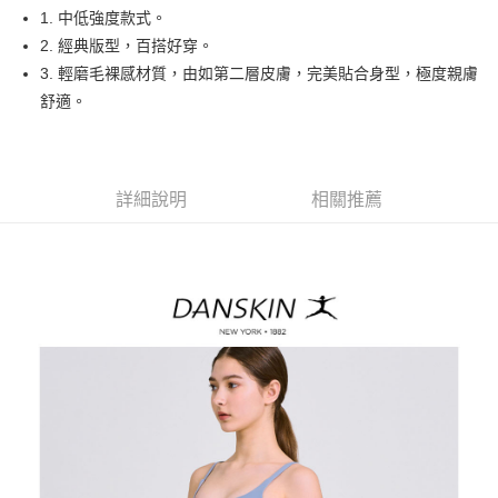
悠遊付
1. 中低強度款式。
大哥付你分期
2. 經典版型，百搭好穿。
相關說明
3. 輕磨毛裸感材質，由如第二層皮膚，完美貼合身型，極度親膚
【大哥付你分期使用說明】
舒適。
AFTEE先享後付
1.本服務由台灣大哥大提供，台灣大哥大用戶可立即使用無須另外申請。
2.付款方式選擇「大哥付你分期」，訂單成立後會自動跳轉到大哥付的交易
相關說明
流程，驗證手機門號後，選擇欲分期的期數、繳款截止日，確認付款後即完
【關於「AFTEE先享後付」】
成交易。
ATM付款
AFTEE先享後付是「在收到商品之後才付款」的支付方式。 讓您購物簡單
3.實際核准額度、可分期數及費用金額請依後續交易確認頁面所載為準。
詳細說明
相關推薦
便利好安心！
4.訂單成立30分鐘內，如未前往確認交易或遇審核未通過，訂單將自動取
１．簡單：不需註冊會員、不需綁卡、不需儲值。
運送方式
消。如遇「轉專審核」未通過狀況，表示未達大哥付你分期系統評分，恕無
２．便利：只要手機號碼，簡訊認證，即可結帳。
法說明評估內容。
３．安心：先確認商品／服務後，再付款。
全家取貨付款
【繳款方式說明】
1.分期款項不併入電信帳單，「大哥付你分期」於每月結算日後寄送繳費提
免運費
【「AFTEE先享後付」結帳流程】
醒簡訊。
１．於結帳方式選擇「AFTEE先享後付」後，將跳轉至「AFTEE先享後付」
2.透過簡訊連結打開帳單後，可選擇「超商條碼／台灣大直營門市／銀行轉
付款後全家取貨
結帳頁面，進行簡訊認證並確認金額後，即可完成結帳。
帳／街口支付／iPASS MONEY」等通路繳費。
２．訂單成立數日內，您將收到繳費通知簡訊。
免運費
３．收到繳費通知簡訊後14天內，點擊此簡訊中的連結，可透過四大超商／
【注意事項】
ATM／網路銀行／等多元方式進行付款，方視為交易完成。
萊爾富取貨付款
1.本服務係由「台灣大哥大股份有限公司」（以下簡稱本公司）所提供，讓
※ 請注意：結帳手續完成當下不需立刻繳費，但若您需要取消訂單，請聯絡
用戶於交易時，得透過本服務購買商品或服務，並由商店將買賣／分期付款
免運費
購買商品的店家。未經商家同意取消之訂單仍視為有效，需透過AFTEE先享
買賣價金債權讓與本公司後，依約使用本公司帳單繳交帳款。
後付繳納相關費用。
2.基於同意付款使用「大哥付你分期」之契約關係目的，商店將以您的個人
付款後萊爾富取貨
※ 交易是否成功請以「AFTEE先享後付 」之結帳頁面顯示為準，若有關於
資料（包含姓名、電話或地址）提供予台灣大哥大進項蒐集、處理及利用，