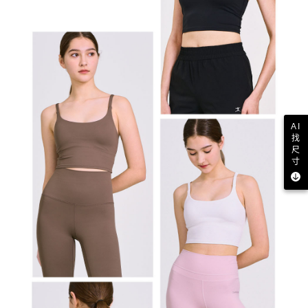
AI
找
尺
寸