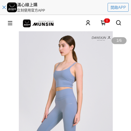
滿心線上購
開啟APP
立刻使用官方APP
0
1
/
6