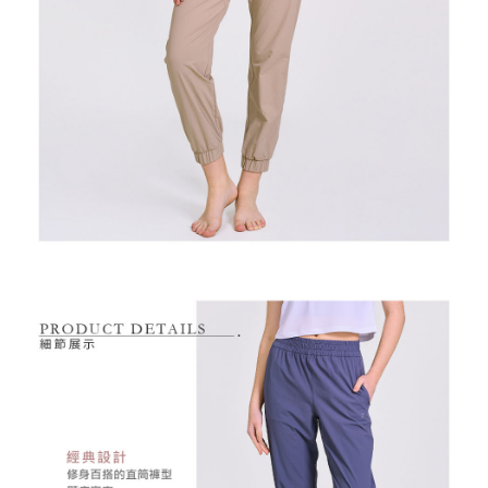
是否繳費成功／繳費後需取消欲退款等相關疑問，請聯繫「AFTEE先享後付
免運費
由本公司與您本人進行分期帳單所需資料之確認、核對及更正。
客戶支援中心」
https://netprotections.freshdesk.com/support/home
3.完整用戶服務條款，請詳閱以下連結：
https://oppay.tw/userRule
7-11取貨付款
【注意事項】
１．透過由恩沛科技股份有限公司提供之「AFTEE先享後付」服務完成之交
免運費
易，需依本服務之必要範圍內提供個人資料，並將交易相關給付款項請求債
權轉讓予恩沛科技股份有限公司。
付款後7-11取貨
２．關於個人資料處理事宜，請瀏覽以下網址：
免運費
https://aftee.tw/terms/#terms3
３．未成年的使用者請事先徵得法定代理人或監護人之同意方可使用
宅配
「AFTEE先享後付」，若未經同意申辦者引起之損失，本公司不負相關責
任。
免運費
４．使用「AFTEE先享後付」時，將依據個別帳號之用戶狀況，依本公司即
時審查核予不同之上限額度；若仍有額度不足之情形，本公司將視審查結果
離島宅配
請求用戶進行身份認證。
免運費
５．嚴禁一人註冊多個帳號或使用他人資訊註冊。若發現惡意使用之情形，
恩沛科技股份有限公司將有權停止該用戶之使用額度並採取法律行動。