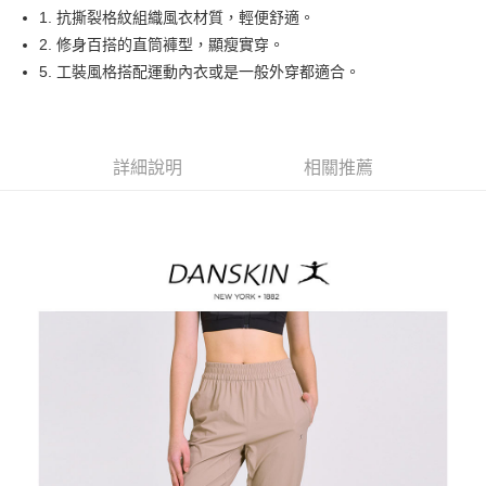
悠遊付
1. 抗撕裂格紋組織風衣材質，輕便舒適。
大哥付你分期
2. 修身百搭的直筒褲型，顯瘦實穿。
相關說明
5. 工裝風格搭配運動內衣或是一般外穿都適合。
【大哥付你分期使用說明】
AFTEE先享後付
1.本服務由台灣大哥大提供，台灣大哥大用戶可立即使用無須另外申請。
2.付款方式選擇「大哥付你分期」，訂單成立後會自動跳轉到大哥付的交易
相關說明
流程，驗證手機門號後，選擇欲分期的期數、繳款截止日，確認付款後即完
【關於「AFTEE先享後付」】
詳細說明
相關推薦
成交易。
ATM付款
AFTEE先享後付是「在收到商品之後才付款」的支付方式。 讓您購物簡單
3.實際核准額度、可分期數及費用金額請依後續交易確認頁面所載為準。
便利好安心！
4.訂單成立30分鐘內，如未前往確認交易或遇審核未通過，訂單將自動取
１．簡單：不需註冊會員、不需綁卡、不需儲值。
運送方式
消。如遇「轉專審核」未通過狀況，表示未達大哥付你分期系統評分，恕無
２．便利：只要手機號碼，簡訊認證，即可結帳。
法說明評估內容。
３．安心：先確認商品／服務後，再付款。
全家取貨付款
【繳款方式說明】
1.分期款項不併入電信帳單，「大哥付你分期」於每月結算日後寄送繳費提
免運費
【「AFTEE先享後付」結帳流程】
醒簡訊。
１．於結帳方式選擇「AFTEE先享後付」後，將跳轉至「AFTEE先享後付」
2.透過簡訊連結打開帳單後，可選擇「超商條碼／台灣大直營門市／銀行轉
付款後全家取貨
結帳頁面，進行簡訊認證並確認金額後，即可完成結帳。
帳／街口支付／iPASS MONEY」等通路繳費。
２．訂單成立數日內，您將收到繳費通知簡訊。
免運費
３．收到繳費通知簡訊後14天內，點擊此簡訊中的連結，可透過四大超商／
【注意事項】
ATM／網路銀行／等多元方式進行付款，方視為交易完成。
萊爾富取貨付款
1.本服務係由「台灣大哥大股份有限公司」（以下簡稱本公司）所提供，讓
※ 請注意：結帳手續完成當下不需立刻繳費，但若您需要取消訂單，請聯絡
用戶於交易時，得透過本服務購買商品或服務，並由商店將買賣／分期付款
免運費
購買商品的店家。未經商家同意取消之訂單仍視為有效，需透過AFTEE先享
買賣價金債權讓與本公司後，依約使用本公司帳單繳交帳款。
後付繳納相關費用。
2.基於同意付款使用「大哥付你分期」之契約關係目的，商店將以您的個人
付款後萊爾富取貨
※ 交易是否成功請以「AFTEE先享後付 」之結帳頁面顯示為準，若有關於
資料（包含姓名、電話或地址）提供予台灣大哥大進項蒐集、處理及利用，