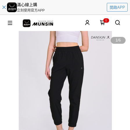
滿心線上購
開啟APP
立刻使用官方APP
0
1
/
6