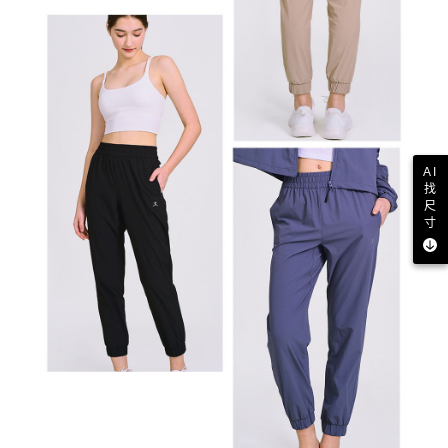
AI
找
尺
寸