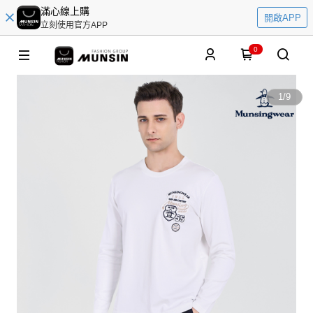
滿心線上購
開啟APP
立刻使用官方APP
0
1
/
9