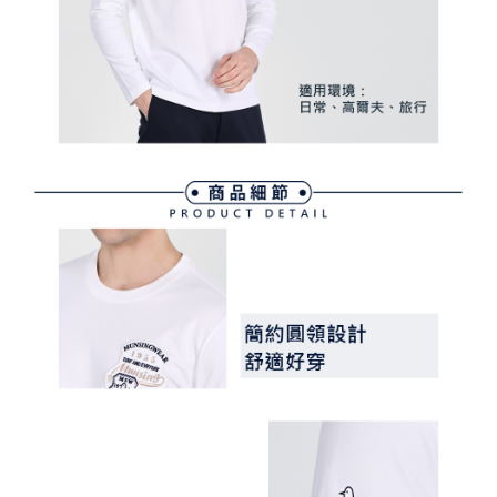
３．未成年的使用者請事先徵得法定代理人或監護人之同意方可使用
宅配
「AFTEE先享後付」，若未經同意申辦者引起之損失，本公司不負相關責
任。
免運費
４．使用「AFTEE先享後付」時，將依據個別帳號之用戶狀況，依本公司即
時審查核予不同之上限額度；若仍有額度不足之情形，本公司將視審查結果
離島宅配
請求用戶進行身份認證。
免運費
５．嚴禁一人註冊多個帳號或使用他人資訊註冊。若發現惡意使用之情形，
恩沛科技股份有限公司將有權停止該用戶之使用額度並採取法律行動。