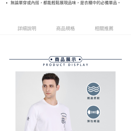
ATM付款
AFTEE先享後付是「在收到商品之後才付款」的支付方式。 讓您購物簡單
無論單穿或內搭，都能輕鬆展現品味，是衣櫃中的必備單品。
3.實際核准額度、可分期數及費用金額請依後續交易確認頁面所載為準。
便利好安心！
4.訂單成立30分鐘內，如未前往確認交易或遇審核未通過，訂單將自動取
１．簡單：不需註冊會員、不需綁卡、不需儲值。
運送方式
消。如遇「轉專審核」未通過狀況，表示未達大哥付你分期系統評分，恕無
２．便利：只要手機號碼，簡訊認證，即可結帳。
法說明評估內容。
３．安心：先確認商品／服務後，再付款。
全家取貨付款
【繳款方式說明】
詳細說明
商品規格
相關推薦
1.分期款項不併入電信帳單，「大哥付你分期」於每月結算日後寄送繳費提
免運費
【「AFTEE先享後付」結帳流程】
醒簡訊。
１．於結帳方式選擇「AFTEE先享後付」後，將跳轉至「AFTEE先享後付」
2.透過簡訊連結打開帳單後，可選擇「超商條碼／台灣大直營門市／銀行轉
付款後全家取貨
結帳頁面，進行簡訊認證並確認金額後，即可完成結帳。
帳／街口支付／iPASS MONEY」等通路繳費。
２．訂單成立數日內，您將收到繳費通知簡訊。
免運費
３．收到繳費通知簡訊後14天內，點擊此簡訊中的連結，可透過四大超商／
【注意事項】
ATM／網路銀行／等多元方式進行付款，方視為交易完成。
萊爾富取貨付款
1.本服務係由「台灣大哥大股份有限公司」（以下簡稱本公司）所提供，讓
※ 請注意：結帳手續完成當下不需立刻繳費，但若您需要取消訂單，請聯絡
用戶於交易時，得透過本服務購買商品或服務，並由商店將買賣／分期付款
免運費
購買商品的店家。未經商家同意取消之訂單仍視為有效，需透過AFTEE先享
買賣價金債權讓與本公司後，依約使用本公司帳單繳交帳款。
後付繳納相關費用。
2.基於同意付款使用「大哥付你分期」之契約關係目的，商店將以您的個人
付款後萊爾富取貨
※ 交易是否成功請以「AFTEE先享後付 」之結帳頁面顯示為準，若有關於
資料（包含姓名、電話或地址）提供予台灣大哥大進項蒐集、處理及利用，
是否繳費成功／繳費後需取消欲退款等相關疑問，請聯繫「AFTEE先享後付
免運費
由本公司與您本人進行分期帳單所需資料之確認、核對及更正。
客戶支援中心」
https://netprotections.freshdesk.com/support/home
3.完整用戶服務條款，請詳閱以下連結：
https://oppay.tw/userRule
7-11取貨付款
【注意事項】
１．透過由恩沛科技股份有限公司提供之「AFTEE先享後付」服務完成之交
免運費
易，需依本服務之必要範圍內提供個人資料，並將交易相關給付款項請求債
權轉讓予恩沛科技股份有限公司。
付款後7-11取貨
２．關於個人資料處理事宜，請瀏覽以下網址：
免運費
https://aftee.tw/terms/#terms3