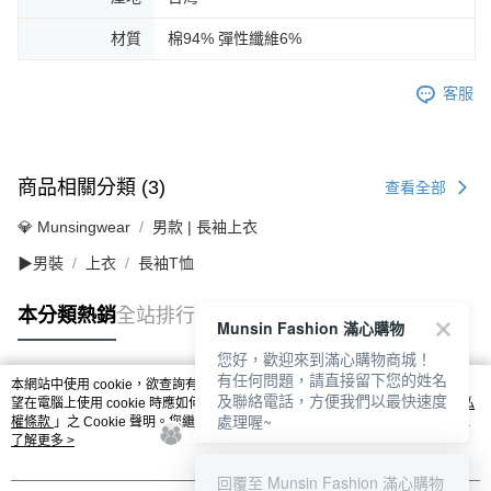
材質
棉94% 彈性纖維6%
客服
商品相關分類 (3)
查看全部
💎 Munsingwear
男款 | 長袖上衣
▶男裝
上衣
長袖T恤
本分類熱銷
全站排行
Munsin Fashion 滿心購物
您好，歡迎來到滿心購物商城！
有任何問題，請直接留下您的姓名
本網站中使用 cookie，欲查詢有關本網站使用 cookie 方式之詳情，及若您不希
及聯絡電話，方便我們以最快速度
熱門標籤
望在電腦上使用 cookie 時應如何變更電腦的 cookie 設定，請參閱本網站「
隱私
處理喔~
權條款
」之 Cookie 聲明。您繼續使用本網站即表示您同意本公司得按本網站使
用條款之 Cookie 聲明使用 cookie。
了解更多 >
回覆至 Munsin Fashion 滿心購物