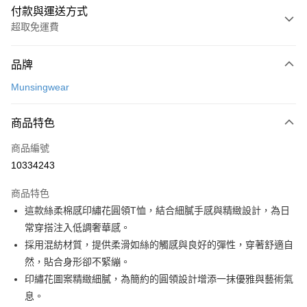
付款與運送方式
超取免運費
付款方式
品牌
信用卡一次付款
Munsingwear
超商取貨付款
商品特色
LINE Pay
商品編號
Apple Pay
10334243
街口支付
商品特色
悠遊付
這款絲柔棉感印繡花圓領T恤，結合細膩手感與精緻設計，為日
大哥付你分期
常穿搭注入低調奢華感。
相關說明
採用混紡材質，提供柔滑如絲的觸感與良好的彈性，穿著舒適自
【大哥付你分期使用說明】
然，貼合身形卻不緊繃。
AFTEE先享後付
1.本服務由台灣大哥大提供，台灣大哥大用戶可立即使用無須另外申請。
印繡花圖案精緻細膩，為簡約的圓領設計增添一抹優雅與藝術氣
2.付款方式選擇「大哥付你分期」，訂單成立後會自動跳轉到大哥付的交易
相關說明
流程，驗證手機門號後，選擇欲分期的期數、繳款截止日，確認付款後即完
息。
【關於「AFTEE先享後付」】
成交易。