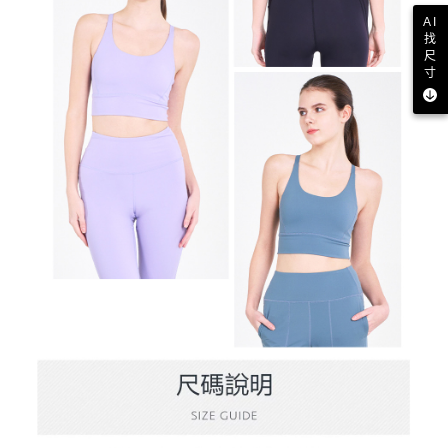
AI
找
尺
寸