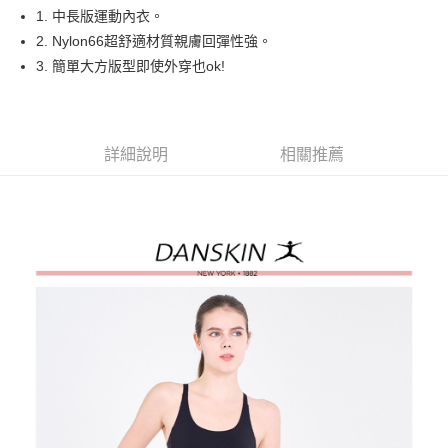
悠遊付
1. 中長版運動內衣。
大哥付你分期
2. Nylon66超舒適材質親膚回彈性強。
相關說明
3. 簡單大方版型即使外穿也ok!
【大哥付你分期使用說明】
AFTEE先享後付
1.本服務由台灣大哥大提供，台灣大哥大用戶可立即使用無須另外申請。
2.付款方式選擇「大哥付你分期」，訂單成立後會自動跳轉到大哥付的交易
相關說明
流程，驗證手機門號後，選擇欲分期的期數、繳款截止日，確認付款後即完
【關於「AFTEE先享後付」】
詳細說明
相關推薦
成交易。
ATM付款
AFTEE先享後付是「在收到商品之後才付款」的支付方式。 讓您購物簡單
3.實際核准額度、可分期數及費用金額請依後續交易確認頁面所載為準。
便利好安心！
4.訂單成立30分鐘內，如未前往確認交易或遇審核未通過，訂單將自動取
１．簡單：不需註冊會員、不需綁卡、不需儲值。
運送方式
消。如遇「轉專審核」未通過狀況，表示未達大哥付你分期系統評分，恕無
２．便利：只要手機號碼，簡訊認證，即可結帳。
法說明評估內容。
３．安心：先確認商品／服務後，再付款。
全家取貨付款
【繳款方式說明】
1.分期款項不併入電信帳單，「大哥付你分期」於每月結算日後寄送繳費提
免運費
【「AFTEE先享後付」結帳流程】
醒簡訊。
１．於結帳方式選擇「AFTEE先享後付」後，將跳轉至「AFTEE先享後付」
2.透過簡訊連結打開帳單後，可選擇「超商條碼／台灣大直營門市／銀行轉
付款後全家取貨
結帳頁面，進行簡訊認證並確認金額後，即可完成結帳。
帳／街口支付／iPASS MONEY」等通路繳費。
２．訂單成立數日內，您將收到繳費通知簡訊。
免運費
３．收到繳費通知簡訊後14天內，點擊此簡訊中的連結，可透過四大超商／
【注意事項】
ATM／網路銀行／等多元方式進行付款，方視為交易完成。
萊爾富取貨付款
1.本服務係由「台灣大哥大股份有限公司」（以下簡稱本公司）所提供，讓
※ 請注意：結帳手續完成當下不需立刻繳費，但若您需要取消訂單，請聯絡
用戶於交易時，得透過本服務購買商品或服務，並由商店將買賣／分期付款
免運費
購買商品的店家。未經商家同意取消之訂單仍視為有效，需透過AFTEE先享
買賣價金債權讓與本公司後，依約使用本公司帳單繳交帳款。
後付繳納相關費用。
2.基於同意付款使用「大哥付你分期」之契約關係目的，商店將以您的個人
付款後萊爾富取貨
※ 交易是否成功請以「AFTEE先享後付 」之結帳頁面顯示為準，若有關於
資料（包含姓名、電話或地址）提供予台灣大哥大進項蒐集、處理及利用，