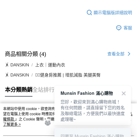
顯示電腦版詳細說明
客服
商品相關分類 (4)
查看全部
🤸 DANSKIN
上衣｜運動內衣
🤸 DANSKIN
🏋️‍♀️健身房推薦 | 增肌減脂 美腿美臀
本分類熱銷
全站排行
Munsin Fashion 滿心購物
您好，歡迎來到滿心購物商城！
有任何問題，請直接留下您的姓名
本網站中使用 cookie，欲查詢有關本網站使用 cookie 方式之詳情，及若您不希
及聯絡電話，方便我們以最快速度
熱門標籤
望在電腦上使用 cookie 時應如何變更電腦的 cookie 設定，請參閱本網站「
隱私
處理喔~
權條款
」之 Cookie 聲明。您繼續使用本網站即表示您同意本公司得按本網站使
用條款之 Cookie 聲明使用 cookie。
了解更多 >
回覆至 Munsin Fashion 滿心購物