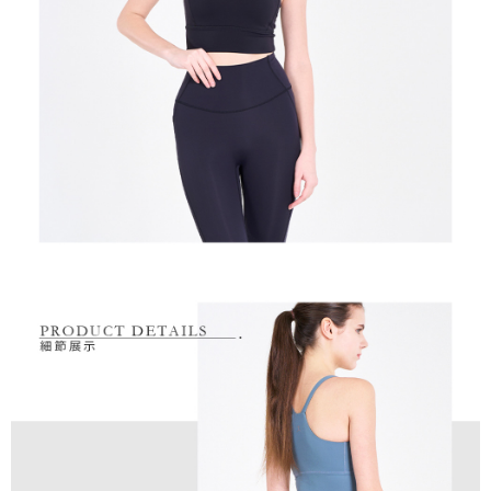
是否繳費成功／繳費後需取消欲退款等相關疑問，請聯繫「AFTEE先享後付
免運費
由本公司與您本人進行分期帳單所需資料之確認、核對及更正。
客戶支援中心」
https://netprotections.freshdesk.com/support/home
3.完整用戶服務條款，請詳閱以下連結：
https://oppay.tw/userRule
7-11取貨付款
【注意事項】
１．透過由恩沛科技股份有限公司提供之「AFTEE先享後付」服務完成之交
免運費
易，需依本服務之必要範圍內提供個人資料，並將交易相關給付款項請求債
權轉讓予恩沛科技股份有限公司。
付款後7-11取貨
２．關於個人資料處理事宜，請瀏覽以下網址：
免運費
https://aftee.tw/terms/#terms3
３．未成年的使用者請事先徵得法定代理人或監護人之同意方可使用
宅配
「AFTEE先享後付」，若未經同意申辦者引起之損失，本公司不負相關責
任。
免運費
４．使用「AFTEE先享後付」時，將依據個別帳號之用戶狀況，依本公司即
時審查核予不同之上限額度；若仍有額度不足之情形，本公司將視審查結果
離島宅配
請求用戶進行身份認證。
免運費
５．嚴禁一人註冊多個帳號或使用他人資訊註冊。若發現惡意使用之情形，
恩沛科技股份有限公司將有權停止該用戶之使用額度並採取法律行動。