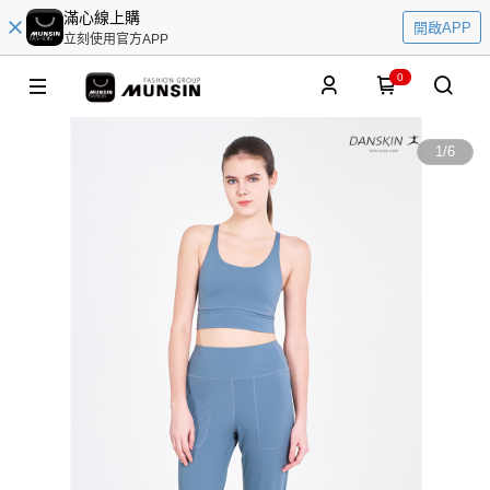
滿心線上購
開啟APP
立刻使用官方APP
0
1
/
6