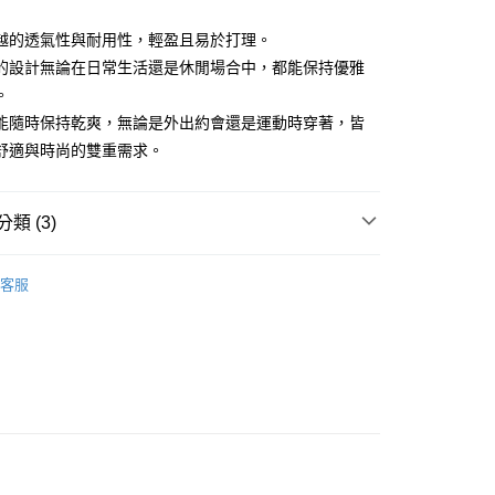
越的透氣性與耐用性，輕盈且易於打理。
的設計無論在日常生活還是休閒場合中，都能保持優雅
。
分期
能隨時保持乾爽，無論是外出約會還是運動時穿著，皆
你分期使用說明】
舒適與時尚的雙重需求。
享後付
由台灣大哥大提供，台灣大哥大用戶可立即使用無須另外申請。
式選擇「大哥付你分期」，訂單成立後會自動跳轉到大哥付的交易
證手機門號後，選擇欲分期的期數、繳款截止日，確認付款後即
FTEE先享後付」】
類 (3)
。
先享後付是「在收到商品之後才付款」的支付方式。 讓您購物簡單
准額度、可分期數及費用金額請依後續交易確認頁面所載為準。
心！
gwear
男款 | 長袖上衣
立30分鐘內，如未前往確認交易或遇審核未通過，訂單將自動取
：不需註冊會員、不需綁卡、不需儲值。
客服
「轉專審核」未通過狀況，表示未達大哥付你分期系統評分，恕
：只要手機號碼，簡訊認證，即可結帳。
上衣
長袖POLO / 立領衫
評估內容。
：先確認商品／服務後，再付款。
式說明】
gwear
🔥OUTLET特價商品專區5折起
秋冬款式
付款
項不併入電信帳單，「大哥付你分期」於每月結算日後寄送繳費提
EE先享後付」結帳流程】
方式選擇「AFTEE先享後付」後，將跳轉至「AFTEE先享後
訊連結打開帳單後，可選擇「超商條碼／台灣大直營門市／銀行轉
頁面，進行簡訊認證並確認金額後，即可完成結帳。
付／iPASS MONEY」等通路繳費。
家取貨
成立數日內，您將收到繳費通知簡訊。
費通知簡訊後14天內，點擊此簡訊中的連結，可透過四大超商
項】
網路銀行／等多元方式進行付款，方視為交易完成。
係由「台灣大哥大股份有限公司」（以下簡稱本公司）所提供，讓
：結帳手續完成當下不需立刻繳費，但若您需要取消訂單，請聯
貨付款
易時，得透過本服務購買商品或服務，並由商店將買賣／分期付
的店家。未經商家同意取消之訂單仍視為有效，需透過AFTEE