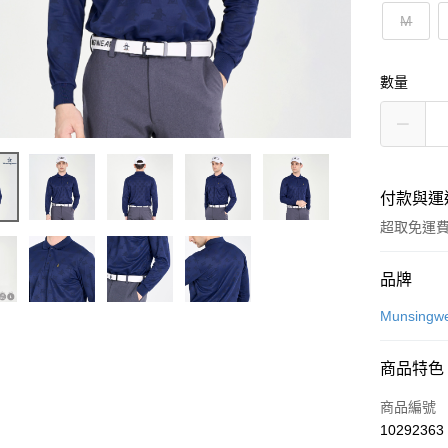
M
數量
付款與運
超取免運
付款方式
品牌
信用卡一
Munsingw
超商取貨
商品特色
LINE Pay
商品編號
Apple Pay
10292363