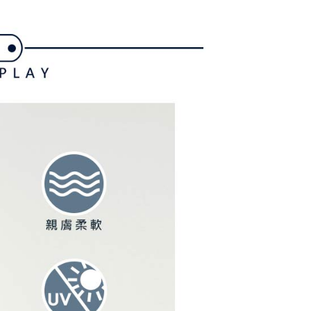
金債權讓與本公司後，依約使用本公司帳單繳交帳款。
繳納相關費用。
意付款使用「大哥付你分期」之契約關係目的，商店將以您的個人
否成功請以「AFTEE先享後付 」之結帳頁面顯示為準，若有關於
含姓名、電話或地址）提供予台灣大哥大進項蒐集、處理及利
功／繳費後需取消欲退款等相關疑問，請聯繫「AFTEE先享後
爾富取貨
公司與您本人進行分期帳單所需資料之確認、核對及更正。
援中心」
https://netprotections.freshdesk.com/support/home
戶服務條款，請詳閱以下連結：
https://oppay.tw/userRule
項】
付款
恩沛科技股份有限公司提供之「AFTEE先享後付」服務完成之
依本服務之必要範圍內提供個人資料，並將交易相關給付款項請
讓予恩沛科技股份有限公司。
個人資料處理事宜，請瀏覽以下網址：
1取貨
ee.tw/terms/#terms3
年的使用者請事先徵得法定代理人或監護人之同意方可使用
E先享後付」，若未經同意申辦者引起之損失，本公司不負相關責
AFTEE先享後付」時，將依據個別帳號之用戶狀況，依本公司
核予不同之上限額度；若仍有額度不足之情形，本公司將視審查
用戶進行身份認證。
一人註冊多個帳號或使用他人資訊註冊。若發現惡意使用之情
科技股份有限公司將有權停止該用戶之使用額度並採取法律行