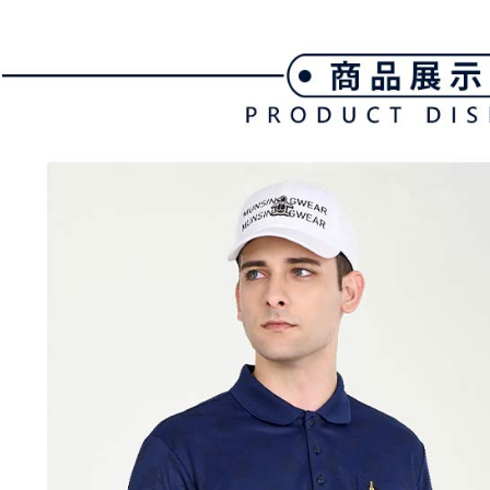
款買賣價
先享後付
免運費
2.基於同
※ 交易是
資料（包
是否繳費成
付款後萊
用，由本
付客戶支
免運費
3.完整用
【注意事
7-11取貨
１．透過由
交易，需
免運費
求債權轉
２．關於
付款後7-1
https://aft
免運費
３．未成
「AFTE
宅配
任。
４．使用「
免運費
即時審查
結果請求
離島宅配
５．嚴禁
免運費
形，恩沛
動。