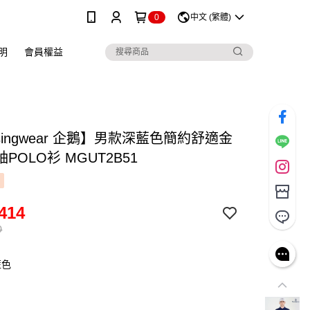
0
中文 (繁體)
明
會員權益
singwear 企鵝】男款深藍色簡約舒適金
POLO衫 MGUT2B51
414
0
藍色