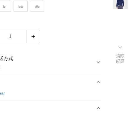
L
LL
3L
清除
送方式
紀錄
費
次付款
ear
付款