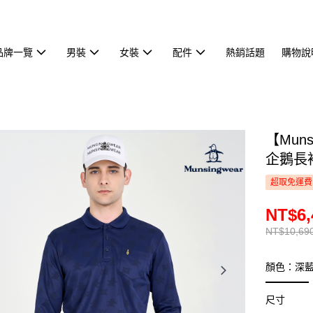
品牌一覽
男裝
女裝
配件
熱銷話題
購物說
【Mun
企鵝長袖
超取免運費
NT$6,
NT$10,69
顏色：深
尺寸