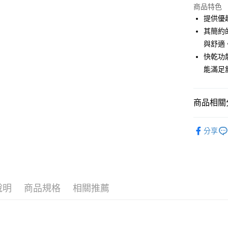
商品特色
街口支付
提供優
悠遊付
其簡約
與舒適
大哥付你
快乾功
相關說明
【大哥付
能滿足
AFTEE先
1.本服務
2.付款方
相關說明
流程，驗
【關於「A
商品相關分
ATM付款
完成交易
AFTEE
3.實際核
便利好安
💎 Munsin
4.訂單成
１．簡單
分享
消。如遇
２．便利
運送方式
▶男裝
無法說明
３．安心
【繳款方
💎 Munsin
全家取貨
1.分期款
【「AFT
男款服飾
醒簡訊。
免運費
１．於結帳
2.透過簡
付」結帳
帳／街口支
說明
商品規格
相關推薦
付款後全
２．訂單
３．收到繳
免運費
【注意事
／ATM／
1.本服務
※ 請注意
萊爾富取
用戶於交
絡購買商品