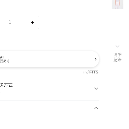
清除
AI
紀錄
找尺寸
送方式
費
次付款