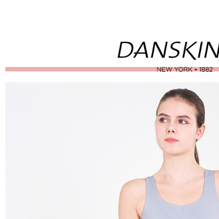
付」結帳
帳／街口支
付款後全
２．訂單
３．收到繳
免運費
【注意事
／ATM／
1.本服務
※ 請注意
萊爾富取
用戶於交
絡購買商品
款買賣價
先享後付
免運費
2.基於同
※ 交易是
資料（包
是否繳費成
付款後萊
用，由本
付客戶支
免運費
3.完整用
【注意事
7-11取貨
１．透過由
交易，需
免運費
求債權轉
２．關於
付款後7-1
https://aft
免運費
３．未成
「AFTE
宅配
任。
４．使用「
免運費
即時審查
結果請求
離島宅配
５．嚴禁
免運費
形，恩沛