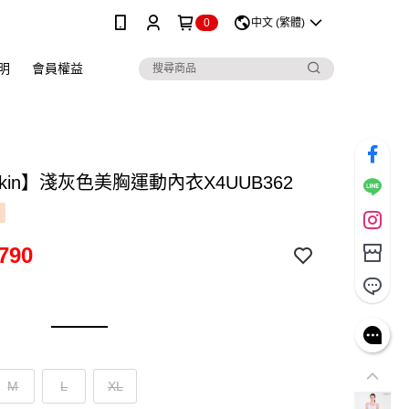
0
中文 (繁體)
明
會員權益
skin】淺灰色美胸運動內衣X4UUB362
790
M
L
XL