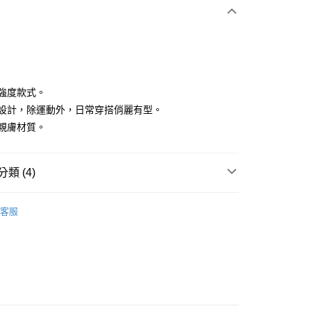
付款
低強度款式。
美胸設計，除運動外，日常穿搭俏麗有型。
適親膚材質。
分期
你分期使用說明】
享後付
類 (4)
由台灣大哥大提供，台灣大哥大用戶可立即使用無須另外申請。
式選擇「大哥付你分期」，訂單成立後會自動跳轉到大哥付的交易
證手機門號後，選擇欲分期的期數、繳款截止日，確認付款後即
IN
上衣｜運動內衣
FTEE先享後付」】
。
客服
先享後付是「在收到商品之後才付款」的支付方式。 讓您購物簡單
IN
准額度、可分期數及費用金額請依後續交易確認頁面所載為準。
🏋️‍♀️健身房推薦 | 增肌減脂 美腿美臀
心！
立30分鐘內，如未前往確認交易或遇審核未通過，訂單將自動取
：不需註冊會員、不需綁卡、不需儲值。
IN
🔸內著嚴選｜穩定支撐 親膚透氣
「轉專審核」未通過狀況，表示未達大哥付你分期系統評分，恕
：只要手機號碼，簡訊認證，即可結帳。
評估內容。
：先確認商品／服務後，再付款。
瑜珈
運動內衣
式說明】
付款
項不併入電信帳單，「大哥付你分期」於每月結算日後寄送繳費提
EE先享後付」結帳流程】
方式選擇「AFTEE先享後付」後，將跳轉至「AFTEE先享後
訊連結打開帳單後，可選擇「超商條碼／台灣大直營門市／銀行轉