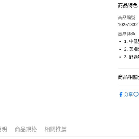
超商取貨
商品特色
LINE Pay
商品編號
Apple Pay
10251332
商品特色
街口支付
1. 中
悠遊付
2. 
3. 舒
大哥付你
相關說明
【大哥付
AFTEE先
商品相關分
1.本服務
2.付款方
相關說明
流程，驗
🤸 DANSK
【關於「A
ATM付款
完成交易
分享
AFTEE
🤸 DANSK
3.實際核
便利好安
4.訂單成
１．簡單
🤸 DANSK
消。如遇
２．便利
運送方式
無法說明
３．安心
▶女裝
【繳款方
全家取貨
1.分期款
【「AFT
說明
商品規格
相關推薦
醒簡訊。
免運費
１．於結帳
2.透過簡