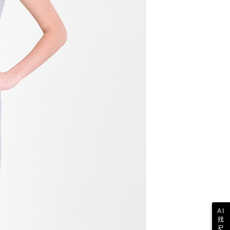
AI
找
尺