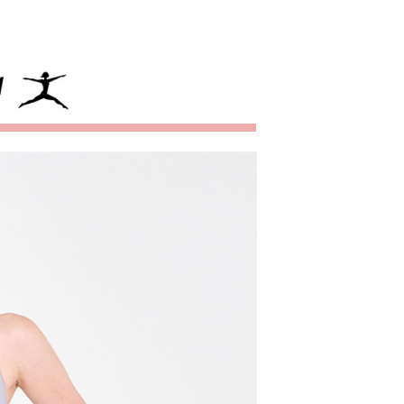
頁面，進行簡訊認證並確認金額後，即可完成結帳。
付／iPASS MONEY」等通路繳費。
家取貨
成立數日內，您將收到繳費通知簡訊。
費通知簡訊後14天內，點擊此簡訊中的連結，可透過四大超商
項】
網路銀行／等多元方式進行付款，方視為交易完成。
係由「台灣大哥大股份有限公司」（以下簡稱本公司）所提供，讓
：結帳手續完成當下不需立刻繳費，但若您需要取消訂單，請聯
貨付款
易時，得透過本服務購買商品或服務，並由商店將買賣／分期付
的店家。未經商家同意取消之訂單仍視為有效，需透過AFTEE
金債權讓與本公司後，依約使用本公司帳單繳交帳款。
繳納相關費用。
意付款使用「大哥付你分期」之契約關係目的，商店將以您的個人
否成功請以「AFTEE先享後付 」之結帳頁面顯示為準，若有關於
含姓名、電話或地址）提供予台灣大哥大進項蒐集、處理及利
功／繳費後需取消欲退款等相關疑問，請聯繫「AFTEE先享後
爾富取貨
公司與您本人進行分期帳單所需資料之確認、核對及更正。
援中心」
https://netprotections.freshdesk.com/support/home
戶服務條款，請詳閱以下連結：
https://oppay.tw/userRule
項】
付款
恩沛科技股份有限公司提供之「AFTEE先享後付」服務完成之
依本服務之必要範圍內提供個人資料，並將交易相關給付款項請
讓予恩沛科技股份有限公司。
個人資料處理事宜，請瀏覽以下網址：
1取貨
ee.tw/terms/#terms3
年的使用者請事先徵得法定代理人或監護人之同意方可使用
E先享後付」，若未經同意申辦者引起之損失，本公司不負相關責
AFTEE先享後付」時，將依據個別帳號之用戶狀況，依本公司
核予不同之上限額度；若仍有額度不足之情形，本公司將視審查
用戶進行身份認證。
一人註冊多個帳號或使用他人資訊註冊。若發現惡意使用之情
科技股份有限公司將有權停止該用戶之使用額度並採取法律行