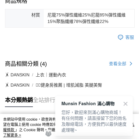
商品規格
材質
尼龍75%彈性纖維25%尼龍85%彈性纖維
15%聚酯纖維78%彈性纖維22%
客服
商品相關分類 (4)
查看全部
🤸 DANSKIN
上衣｜運動內衣
🤸 DANSKIN
🏋️‍♀️健身房推薦 | 增肌減脂 美腿美臀
本分類熱銷
全站排行
Munsin Fashion 滿心購物
您好，歡迎來到滿心購物商城！
有任何問題，請直接留下您的姓名
本網站中使用 cookie，欲查詢有關本網站使用 cookie 方式之詳情，及若您不希
及聯絡電話，方便我們以最快速度
熱門標籤
望在電腦上使用 cookie 時應如何變更電腦的 cookie 設定，請參閱本網站「
隱私
處理喔~
權條款
」之 Cookie 聲明。您繼續使用本網站即表示您同意本公司得按本網站使
用條款之 Cookie 聲明使用 cookie。
了解更多 >