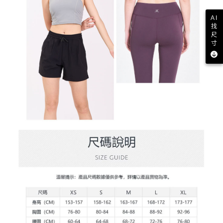
AI
找
尺
寸