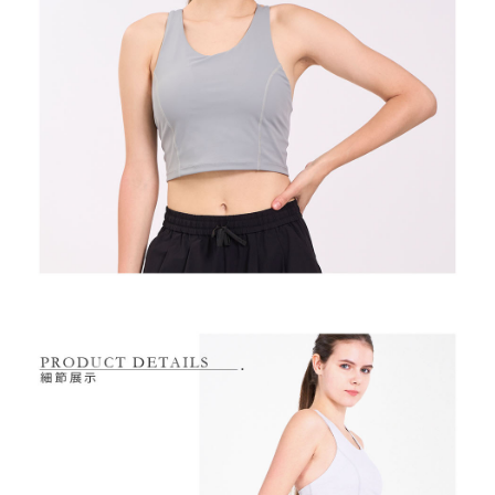
2.基於同意付款使用「大哥付你分期」之契約關係目的，商店將以您的個人
付款後萊爾富取貨
※ 交易是否成功請以「AFTEE先享後付 」之結帳頁面顯示為準，若有關於
資料（包含姓名、電話或地址）提供予台灣大哥大進項蒐集、處理及利用，
是否繳費成功／繳費後需取消欲退款等相關疑問，請聯繫「AFTEE先享後付
免運費
由本公司與您本人進行分期帳單所需資料之確認、核對及更正。
客戶支援中心」
https://netprotections.freshdesk.com/support/home
3.完整用戶服務條款，請詳閱以下連結：
https://oppay.tw/userRule
7-11取貨付款
【注意事項】
１．透過由恩沛科技股份有限公司提供之「AFTEE先享後付」服務完成之交
免運費
易，需依本服務之必要範圍內提供個人資料，並將交易相關給付款項請求債
權轉讓予恩沛科技股份有限公司。
付款後7-11取貨
２．關於個人資料處理事宜，請瀏覽以下網址：
免運費
https://aftee.tw/terms/#terms3
３．未成年的使用者請事先徵得法定代理人或監護人之同意方可使用
宅配
「AFTEE先享後付」，若未經同意申辦者引起之損失，本公司不負相關責
任。
免運費
４．使用「AFTEE先享後付」時，將依據個別帳號之用戶狀況，依本公司即
時審查核予不同之上限額度；若仍有額度不足之情形，本公司將視審查結果
離島宅配
請求用戶進行身份認證。
免運費
５．嚴禁一人註冊多個帳號或使用他人資訊註冊。若發現惡意使用之情形，
恩沛科技股份有限公司將有權停止該用戶之使用額度並採取法律行動。