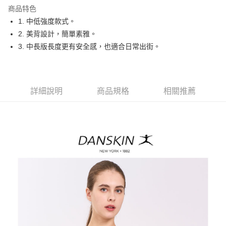
商品特色
悠遊付
1. 中低強度款式。
大哥付你分期
2. 美背設計，簡單素雅。
相關說明
3. 中長版長度更有安全感，也適合日常出街。
【大哥付你分期使用說明】
AFTEE先享後付
1.本服務由台灣大哥大提供，台灣大哥大用戶可立即使用無須另外申請。
2.付款方式選擇「大哥付你分期」，訂單成立後會自動跳轉到大哥付的交易
相關說明
流程，驗證手機門號後，選擇欲分期的期數、繳款截止日，確認付款後即完
【關於「AFTEE先享後付」】
詳細說明
商品規格
相關推薦
成交易。
ATM付款
AFTEE先享後付是「在收到商品之後才付款」的支付方式。 讓您購物簡單
3.實際核准額度、可分期數及費用金額請依後續交易確認頁面所載為準。
便利好安心！
4.訂單成立30分鐘內，如未前往確認交易或遇審核未通過，訂單將自動取
１．簡單：不需註冊會員、不需綁卡、不需儲值。
運送方式
消。如遇「轉專審核」未通過狀況，表示未達大哥付你分期系統評分，恕無
２．便利：只要手機號碼，簡訊認證，即可結帳。
法說明評估內容。
３．安心：先確認商品／服務後，再付款。
全家取貨付款
【繳款方式說明】
1.分期款項不併入電信帳單，「大哥付你分期」於每月結算日後寄送繳費提
免運費
【「AFTEE先享後付」結帳流程】
醒簡訊。
１．於結帳方式選擇「AFTEE先享後付」後，將跳轉至「AFTEE先享後付」
2.透過簡訊連結打開帳單後，可選擇「超商條碼／台灣大直營門市／銀行轉
付款後全家取貨
結帳頁面，進行簡訊認證並確認金額後，即可完成結帳。
帳／街口支付／iPASS MONEY」等通路繳費。
２．訂單成立數日內，您將收到繳費通知簡訊。
免運費
３．收到繳費通知簡訊後14天內，點擊此簡訊中的連結，可透過四大超商／
【注意事項】
ATM／網路銀行／等多元方式進行付款，方視為交易完成。
萊爾富取貨付款
1.本服務係由「台灣大哥大股份有限公司」（以下簡稱本公司）所提供，讓
※ 請注意：結帳手續完成當下不需立刻繳費，但若您需要取消訂單，請聯絡
用戶於交易時，得透過本服務購買商品或服務，並由商店將買賣／分期付款
免運費
購買商品的店家。未經商家同意取消之訂單仍視為有效，需透過AFTEE先享
買賣價金債權讓與本公司後，依約使用本公司帳單繳交帳款。
後付繳納相關費用。