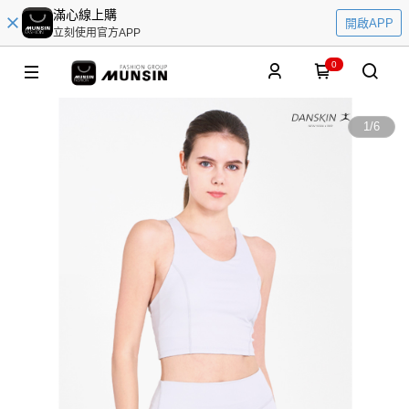
滿心線上購
開啟APP
立刻使用官方APP
0
1
/
6