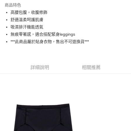
商品特色
悠遊付
高腰包腹，收腹修飾
大哥付你分期
舒適溫柔呵護肌膚
相關說明
吸濕排汗機能透氣
【大哥付你分期使用說明】
無痕零著感，適合搭配緊身leggings
AFTEE先享後付
1.本服務由台灣大哥大提供，台灣大哥大用戶可立即使用無須另外申請。
***此商品屬於貼身衣物，售出不可退換貨***
2.付款方式選擇「大哥付你分期」，訂單成立後會自動跳轉到大哥付的交易
相關說明
流程，驗證手機門號後，選擇欲分期的期數、繳款截止日，確認付款後即完
【關於「AFTEE先享後付」】
成交易。
ATM付款
AFTEE先享後付是「在收到商品之後才付款」的支付方式。 讓您購物簡單
3.實際核准額度、可分期數及費用金額請依後續交易確認頁面所載為準。
便利好安心！
4.訂單成立30分鐘內，如未前往確認交易或遇審核未通過，訂單將自動取
１．簡單：不需註冊會員、不需綁卡、不需儲值。
詳細說明
相關推薦
運送方式
消。如遇「轉專審核」未通過狀況，表示未達大哥付你分期系統評分，恕無
２．便利：只要手機號碼，簡訊認證，即可結帳。
法說明評估內容。
３．安心：先確認商品／服務後，再付款。
全家取貨付款
【繳款方式說明】
1.分期款項不併入電信帳單，「大哥付你分期」於每月結算日後寄送繳費提
免運費
【「AFTEE先享後付」結帳流程】
醒簡訊。
１．於結帳方式選擇「AFTEE先享後付」後，將跳轉至「AFTEE先享後付」
2.透過簡訊連結打開帳單後，可選擇「超商條碼／台灣大直營門市／銀行轉
付款後全家取貨
結帳頁面，進行簡訊認證並確認金額後，即可完成結帳。
帳／街口支付／iPASS MONEY」等通路繳費。
２．訂單成立數日內，您將收到繳費通知簡訊。
免運費
３．收到繳費通知簡訊後14天內，點擊此簡訊中的連結，可透過四大超商／
【注意事項】
ATM／網路銀行／等多元方式進行付款，方視為交易完成。
萊爾富取貨付款
1.本服務係由「台灣大哥大股份有限公司」（以下簡稱本公司）所提供，讓
※ 請注意：結帳手續完成當下不需立刻繳費，但若您需要取消訂單，請聯絡
用戶於交易時，得透過本服務購買商品或服務，並由商店將買賣／分期付款
免運費
購買商品的店家。未經商家同意取消之訂單仍視為有效，需透過AFTEE先享
買賣價金債權讓與本公司後，依約使用本公司帳單繳交帳款。
後付繳納相關費用。