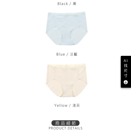
AI
找
尺
寸