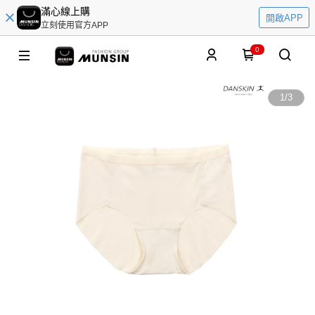
滿心線上購
開啟APP
立刻使用官方APP
0
1
/
3