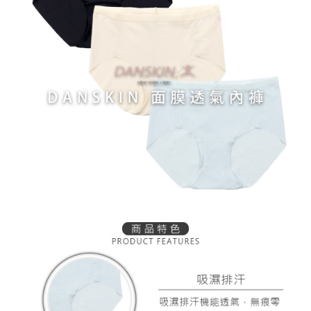
2.基於同意付款使用「大哥付你分期」之契約關係目的，商店將以您的個人
付款後萊爾富取貨
※ 交易是否成功請以「AFTEE先享後付 」之結帳頁面顯示為準，若有關於
資料（包含姓名、電話或地址）提供予台灣大哥大進項蒐集、處理及利用，
是否繳費成功／繳費後需取消欲退款等相關疑問，請聯繫「AFTEE先享後付
免運費
由本公司與您本人進行分期帳單所需資料之確認、核對及更正。
客戶支援中心」
https://netprotections.freshdesk.com/support/home
3.完整用戶服務條款，請詳閱以下連結：
https://oppay.tw/userRule
7-11取貨付款
【注意事項】
１．透過由恩沛科技股份有限公司提供之「AFTEE先享後付」服務完成之交
免運費
易，需依本服務之必要範圍內提供個人資料，並將交易相關給付款項請求債
權轉讓予恩沛科技股份有限公司。
付款後7-11取貨
２．關於個人資料處理事宜，請瀏覽以下網址：
免運費
https://aftee.tw/terms/#terms3
３．未成年的使用者請事先徵得法定代理人或監護人之同意方可使用
宅配
「AFTEE先享後付」，若未經同意申辦者引起之損失，本公司不負相關責
任。
免運費
４．使用「AFTEE先享後付」時，將依據個別帳號之用戶狀況，依本公司即
時審查核予不同之上限額度；若仍有額度不足之情形，本公司將視審查結果
離島宅配
請求用戶進行身份認證。
免運費
５．嚴禁一人註冊多個帳號或使用他人資訊註冊。若發現惡意使用之情形，
恩沛科技股份有限公司將有權停止該用戶之使用額度並採取法律行動。