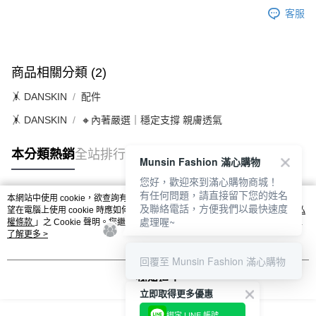
客服
商品相關分類 (2)
🤸 DANSKIN
配件
🤸 DANSKIN
🔸內著嚴選｜穩定支撐 親膚透氣
本分類熱銷
全站排行
Munsin Fashion 滿心購物
您好，歡迎來到滿心購物商城！
有任何問題，請直接留下您的姓名
本網站中使用 cookie，欲查詢有關本網站使用 cookie 方式之詳情，及若您不希
及聯絡電話，方便我們以最快速度
熱門標籤
望在電腦上使用 cookie 時應如何變更電腦的 cookie 設定，請參閱本網站「
隱私
處理喔~
權條款
」之 Cookie 聲明。您繼續使用本網站即表示您同意本公司得按本網站使
用條款之 Cookie 聲明使用 cookie。
了解更多 >
回覆至 Munsin Fashion 滿心購物
我知道了
立即取得更多優惠
綁定 LINE 帳號