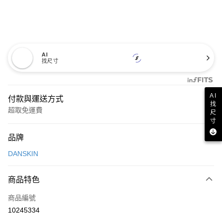
AI
找尺寸
AI
付款與運送方式
找
超取免運費
尺
寸
付款方式
品牌
信用卡一次付款
DANSKIN
超商取貨付款
商品特色
LINE Pay
商品編號
Apple Pay
10245334
街口支付