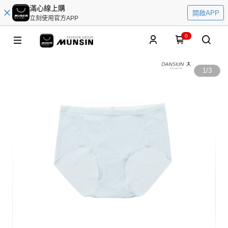
滿心線上購
開啟APP
立刻使用官方APP
0
1
/
3