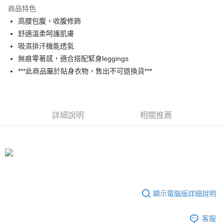
商品特色
悠遊付
高腰包腹，收腹修飾
大哥付你分期
舒適溫柔呵護肌膚
相關說明
吸濕排汗機能透氣
【大哥付你分期使用說明】
無痕零著感，適合搭配緊身leggings
AFTEE先享後付
1.本服務由台灣大哥大提供，台灣大哥大用戶可立即使用無須另外申請。
***此商品屬於貼身衣物，售出不可退換貨***
2.付款方式選擇「大哥付你分期」，訂單成立後會自動跳轉到大哥付的交易
相關說明
流程，驗證手機門號後，選擇欲分期的期數、繳款截止日，確認付款後即完
【關於「AFTEE先享後付」】
成交易。
ATM付款
AFTEE先享後付是「在收到商品之後才付款」的支付方式。 讓您購物簡單
3.實際核准額度、可分期數及費用金額請依後續交易確認頁面所載為準。
便利好安心！
4.訂單成立30分鐘內，如未前往確認交易或遇審核未通過，訂單將自動取
１．簡單：不需註冊會員、不需綁卡、不需儲值。
詳細說明
相關推薦
運送方式
消。如遇「轉專審核」未通過狀況，表示未達大哥付你分期系統評分，恕無
２．便利：只要手機號碼，簡訊認證，即可結帳。
法說明評估內容。
３．安心：先確認商品／服務後，再付款。
全家取貨付款
【繳款方式說明】
1.分期款項不併入電信帳單，「大哥付你分期」於每月結算日後寄送繳費提
免運費
【「AFTEE先享後付」結帳流程】
醒簡訊。
１．於結帳方式選擇「AFTEE先享後付」後，將跳轉至「AFTEE先享後付」
2.透過簡訊連結打開帳單後，可選擇「超商條碼／台灣大直營門市／銀行轉
付款後全家取貨
結帳頁面，進行簡訊認證並確認金額後，即可完成結帳。
帳／街口支付／iPASS MONEY」等通路繳費。
２．訂單成立數日內，您將收到繳費通知簡訊。
免運費
３．收到繳費通知簡訊後14天內，點擊此簡訊中的連結，可透過四大超商／
【注意事項】
顯示電腦版詳細說明
ATM／網路銀行／等多元方式進行付款，方視為交易完成。
萊爾富取貨付款
1.本服務係由「台灣大哥大股份有限公司」（以下簡稱本公司）所提供，讓
※ 請注意：結帳手續完成當下不需立刻繳費，但若您需要取消訂單，請聯絡
用戶於交易時，得透過本服務購買商品或服務，並由商店將買賣／分期付款
免運費
購買商品的店家。未經商家同意取消之訂單仍視為有效，需透過AFTEE先享
買賣價金債權讓與本公司後，依約使用本公司帳單繳交帳款。
客服
後付繳納相關費用。