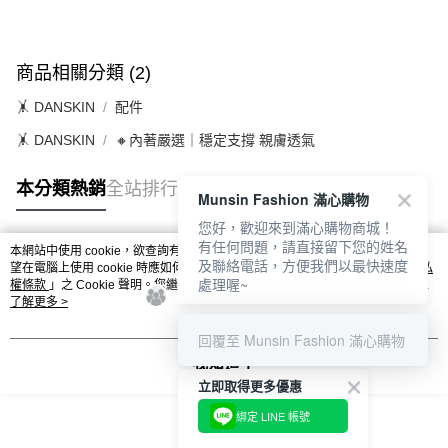
2.基於同意付款使用「大哥付你分期」之契約關係目的，商店將以您的個人
付款後萊爾富取貨
※ 交易是否成功請以「AFTEE先享後付 」之結帳頁面顯示為準，若有關於
資料（包含姓名、電話或地址）提供予台灣大哥大進項蒐集、處理及利用，
是否繳費成功／繳費後需取消欲退款等相關疑問，請聯繫「AFTEE先享後付
免運費
由本公司與您本人進行分期帳單所需資料之確認、核對及更正。
客戶支援中心」
https://netprotections.freshdesk.com/support/home
3.完整用戶服務條款，請詳閱以下連結：
https://oppay.tw/userRule
商品相關分類 (2)
7-11取貨付款
【注意事項】
１．透過由恩沛科技股份有限公司提供之「AFTEE先享後付」服務完成之交
免運費
🤸 DANSKIN
配件
易，需依本服務之必要範圍內提供個人資料，並將交易相關給付款項請求債
權轉讓予恩沛科技股份有限公司。
🤸 DANSKIN
🔸內著嚴選｜穩定支撐 親膚透氣
付款後7-11取貨
２．關於個人資料處理事宜，請瀏覽以下網址：
免運費
https://aftee.tw/terms/#terms3
本分類熱銷
全站排行
３．未成年的使用者請事先徵得法定代理人或監護人之同意方可使用
Munsin Fashion 滿心購物
宅配
「AFTEE先享後付」，若未經同意申辦者引起之損失，本公司不負相關責
您好，歡迎來到滿心購物商城！
任。
免運費
有任何問題，請直接留下您的姓名
４．使用「AFTEE先享後付」時，將依據個別帳號之用戶狀況，依本公司即
本網站中使用 cookie，欲查詢有關本網站使用 cookie 方式之詳情，及若您不希
及聯絡電話，方便我們以最快速度
熱門標籤
時審查核予不同之上限額度；若仍有額度不足之情形，本公司將視審查結果
望在電腦上使用 cookie 時應如何變更電腦的 cookie 設定，請參閱本網站「
離島宅配
隱私
處理喔~
請求用戶進行身份認證。
權條款
」之 Cookie 聲明。您繼續使用本網站即表示您同意本公司得按本網站使
免運費
５．嚴禁一人註冊多個帳號或使用他人資訊註冊。若發現惡意使用之情形，
用條款之 Cookie 聲明使用 cookie。
了解更多 >
恩沛科技股份有限公司將有權停止該用戶之使用額度並採取法律行動。
回覆至 Munsin Fashion 滿心購物
我知道了
立即取得更多優惠
綁定 LINE 帳號