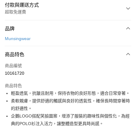
付款與運送方式
超取免運費
付款方式
品牌
信用卡一次付款
Munsingwear
超商取貨付款
商品特色
LINE Pay
商品編號
Apple Pay
10161720
街口支付
商品特色
悠遊付
輕盈透氣，抗皺且耐用，保持衣物的良好形態，適合日常穿著。
大哥付你分期
柔軟親膚，提供舒適的觸感與良好的透氣性，確保長時間穿著時
相關說明
的舒適性。
【大哥付你分期使用說明】
企鵝LOGO搭配笑臉圖案，增添了服裝的趣味性與個性化，為經
AFTEE先享後付
1.本服務由台灣大哥大提供，台灣大哥大用戶可立即使用無須另外申請。
典的POLO衫注入活力，讓整體造型更具時尚感。
2.付款方式選擇「大哥付你分期」，訂單成立後會自動跳轉到大哥付的交易
相關說明
流程，驗證手機門號後，選擇欲分期的期數、繳款截止日，確認付款後即完
【關於「AFTEE先享後付」】
成交易。