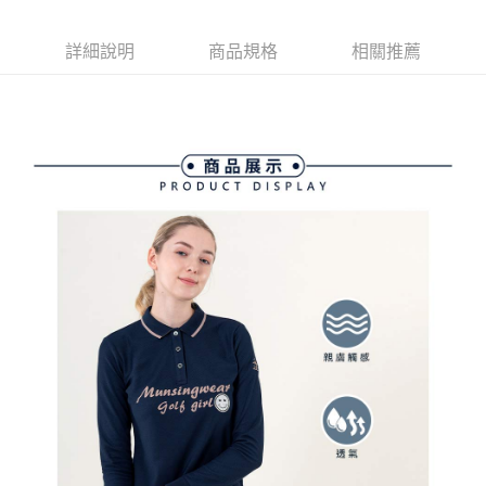
ATM付款
AFTEE先享後付是「在收到商品之後才付款」的支付方式。 讓您購物簡單
3.實際核准額度、可分期數及費用金額請依後續交易確認頁面所載為準。
便利好安心！
4.訂單成立30分鐘內，如未前往確認交易或遇審核未通過，訂單將自動取
１．簡單：不需註冊會員、不需綁卡、不需儲值。
詳細說明
商品規格
相關推薦
運送方式
消。如遇「轉專審核」未通過狀況，表示未達大哥付你分期系統評分，恕無
２．便利：只要手機號碼，簡訊認證，即可結帳。
法說明評估內容。
３．安心：先確認商品／服務後，再付款。
全家取貨付款
【繳款方式說明】
1.分期款項不併入電信帳單，「大哥付你分期」於每月結算日後寄送繳費提
免運費
【「AFTEE先享後付」結帳流程】
醒簡訊。
１．於結帳方式選擇「AFTEE先享後付」後，將跳轉至「AFTEE先享後付」
2.透過簡訊連結打開帳單後，可選擇「超商條碼／台灣大直營門市／銀行轉
付款後全家取貨
結帳頁面，進行簡訊認證並確認金額後，即可完成結帳。
帳／街口支付／iPASS MONEY」等通路繳費。
２．訂單成立數日內，您將收到繳費通知簡訊。
免運費
３．收到繳費通知簡訊後14天內，點擊此簡訊中的連結，可透過四大超商／
【注意事項】
ATM／網路銀行／等多元方式進行付款，方視為交易完成。
萊爾富取貨付款
1.本服務係由「台灣大哥大股份有限公司」（以下簡稱本公司）所提供，讓
※ 請注意：結帳手續完成當下不需立刻繳費，但若您需要取消訂單，請聯絡
用戶於交易時，得透過本服務購買商品或服務，並由商店將買賣／分期付款
免運費
購買商品的店家。未經商家同意取消之訂單仍視為有效，需透過AFTEE先享
買賣價金債權讓與本公司後，依約使用本公司帳單繳交帳款。
後付繳納相關費用。
2.基於同意付款使用「大哥付你分期」之契約關係目的，商店將以您的個人
付款後萊爾富取貨
※ 交易是否成功請以「AFTEE先享後付 」之結帳頁面顯示為準，若有關於
資料（包含姓名、電話或地址）提供予台灣大哥大進項蒐集、處理及利用，
是否繳費成功／繳費後需取消欲退款等相關疑問，請聯繫「AFTEE先享後付
免運費
由本公司與您本人進行分期帳單所需資料之確認、核對及更正。
客戶支援中心」
https://netprotections.freshdesk.com/support/home
3.完整用戶服務條款，請詳閱以下連結：
https://oppay.tw/userRule
7-11取貨付款
【注意事項】
１．透過由恩沛科技股份有限公司提供之「AFTEE先享後付」服務完成之交
免運費
易，需依本服務之必要範圍內提供個人資料，並將交易相關給付款項請求債
權轉讓予恩沛科技股份有限公司。
付款後7-11取貨
２．關於個人資料處理事宜，請瀏覽以下網址：
免運費
https://aftee.tw/terms/#terms3