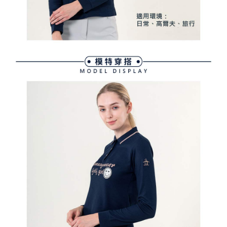
３．未成年的使用者請事先徵得法定代理人或監護人之同意方可使用
宅配
「AFTEE先享後付」，若未經同意申辦者引起之損失，本公司不負相關責
任。
免運費
４．使用「AFTEE先享後付」時，將依據個別帳號之用戶狀況，依本公司即
時審查核予不同之上限額度；若仍有額度不足之情形，本公司將視審查結果
離島宅配
請求用戶進行身份認證。
免運費
５．嚴禁一人註冊多個帳號或使用他人資訊註冊。若發現惡意使用之情形，
恩沛科技股份有限公司將有權停止該用戶之使用額度並採取法律行動。