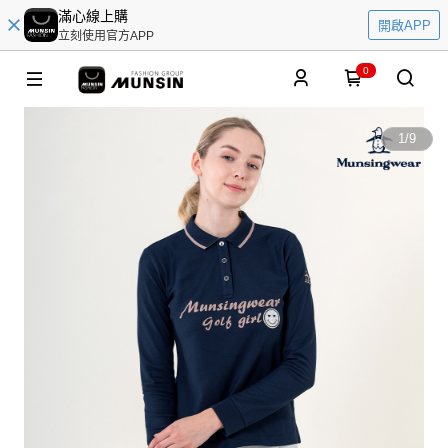
滿心線上購
開啟APP
立刻使用官方APP
0
1
/
9