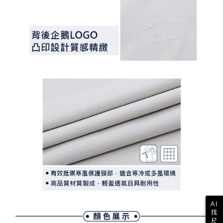
AI
找
尺