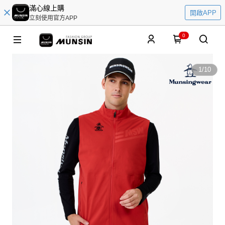
滿心線上購
開啟APP
立刻使用官方APP
0
1
/
10