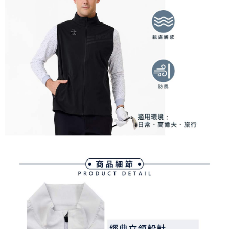
買賣價金債權讓與本公司後，依約使用本公司帳單繳交帳款。
後付繳納相關費用。
2.基於同意付款使用「大哥付你分期」之契約關係目的，商店將以您的個人
付款後萊爾富取貨
※ 交易是否成功請以「AFTEE先享後付 」之結帳頁面顯示為準，若有關於
資料（包含姓名、電話或地址）提供予台灣大哥大進項蒐集、處理及利用，
是否繳費成功／繳費後需取消欲退款等相關疑問，請聯繫「AFTEE先享後付
免運費
由本公司與您本人進行分期帳單所需資料之確認、核對及更正。
客戶支援中心」
https://netprotections.freshdesk.com/support/home
3.完整用戶服務條款，請詳閱以下連結：
https://oppay.tw/userRule
7-11取貨付款
【注意事項】
１．透過由恩沛科技股份有限公司提供之「AFTEE先享後付」服務完成之交
免運費
易，需依本服務之必要範圍內提供個人資料，並將交易相關給付款項請求債
權轉讓予恩沛科技股份有限公司。
付款後7-11取貨
２．關於個人資料處理事宜，請瀏覽以下網址：
免運費
https://aftee.tw/terms/#terms3
３．未成年的使用者請事先徵得法定代理人或監護人之同意方可使用
宅配
「AFTEE先享後付」，若未經同意申辦者引起之損失，本公司不負相關責
任。
免運費
４．使用「AFTEE先享後付」時，將依據個別帳號之用戶狀況，依本公司即
時審查核予不同之上限額度；若仍有額度不足之情形，本公司將視審查結果
離島宅配
請求用戶進行身份認證。
免運費
５．嚴禁一人註冊多個帳號或使用他人資訊註冊。若發現惡意使用之情形，
恩沛科技股份有限公司將有權停止該用戶之使用額度並採取法律行動。