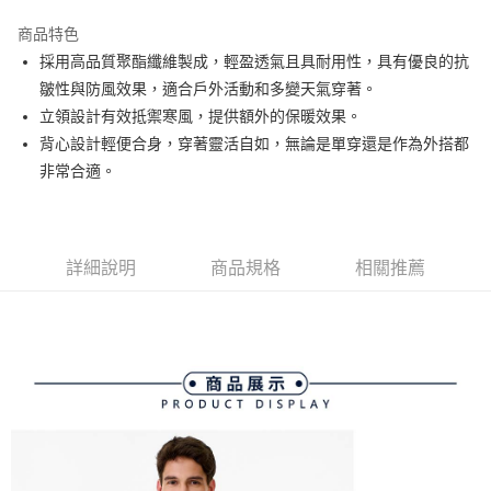
街口支付
商品特色
悠遊付
採用高品質聚酯纖維製成，輕盈透氣且具耐用性，具有優良的抗
大哥付你分期
皺性與防風效果，適合戶外活動和多變天氣穿著。
相關說明
立領設計有效抵禦寒風，提供額外的保暖效果。
【大哥付你分期使用說明】
背心設計輕便合身，穿著靈活自如，無論是單穿還是作為外搭都
AFTEE先享後付
1.本服務由台灣大哥大提供，台灣大哥大用戶可立即使用無須另外申請。
非常合適。
2.付款方式選擇「大哥付你分期」，訂單成立後會自動跳轉到大哥付的交易
相關說明
流程，驗證手機門號後，選擇欲分期的期數、繳款截止日，確認付款後即完
【關於「AFTEE先享後付」】
成交易。
ATM付款
AFTEE先享後付是「在收到商品之後才付款」的支付方式。 讓您購物簡單
3.實際核准額度、可分期數及費用金額請依後續交易確認頁面所載為準。
便利好安心！
4.訂單成立30分鐘內，如未前往確認交易或遇審核未通過，訂單將自動取
１．簡單：不需註冊會員、不需綁卡、不需儲值。
詳細說明
商品規格
相關推薦
運送方式
消。如遇「轉專審核」未通過狀況，表示未達大哥付你分期系統評分，恕無
２．便利：只要手機號碼，簡訊認證，即可結帳。
法說明評估內容。
３．安心：先確認商品／服務後，再付款。
全家取貨付款
【繳款方式說明】
1.分期款項不併入電信帳單，「大哥付你分期」於每月結算日後寄送繳費提
免運費
【「AFTEE先享後付」結帳流程】
醒簡訊。
１．於結帳方式選擇「AFTEE先享後付」後，將跳轉至「AFTEE先享後付」
2.透過簡訊連結打開帳單後，可選擇「超商條碼／台灣大直營門市／銀行轉
付款後全家取貨
結帳頁面，進行簡訊認證並確認金額後，即可完成結帳。
帳／街口支付／iPASS MONEY」等通路繳費。
２．訂單成立數日內，您將收到繳費通知簡訊。
免運費
３．收到繳費通知簡訊後14天內，點擊此簡訊中的連結，可透過四大超商／
【注意事項】
ATM／網路銀行／等多元方式進行付款，方視為交易完成。
萊爾富取貨付款
1.本服務係由「台灣大哥大股份有限公司」（以下簡稱本公司）所提供，讓
※ 請注意：結帳手續完成當下不需立刻繳費，但若您需要取消訂單，請聯絡
用戶於交易時，得透過本服務購買商品或服務，並由商店將買賣／分期付款
免運費
購買商品的店家。未經商家同意取消之訂單仍視為有效，需透過AFTEE先享