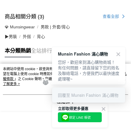
商品相關分類 (3)
查看全部
💎 Munsingwear
男款 | 外套/背心
▶男裝
外搭
背心
本分類熱銷
全站排行
Munsin Fashion 滿心購物
您好，歡迎來到滿心購物商城！
有任何問題，請直接留下您的姓名
本網站中使用 cookie，欲查詢有關本網站使用 cookie 方式之詳情，及若您不希
及聯絡電話，方便我們以最快速度
熱門標籤
望在電腦上使用 cookie 時應如何變更電腦的 cookie 設定，請參閱本網站「
隱私
處理喔~
權條款
」之 Cookie 聲明。您繼續使用本網站即表示您同意本公司得按本網站使
用條款之 Cookie 聲明使用 cookie。
了解更多 >
回覆至 Munsin Fashion 滿心購物
我知道了
立即取得更多優惠
綁定 LINE 帳號