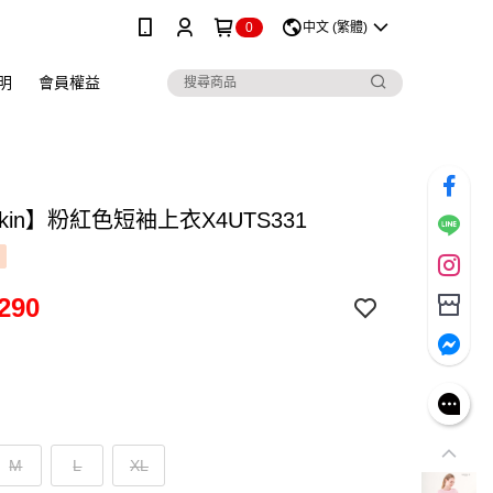
0
中文 (繁體)
明
會員權益
skin】粉紅色短袖上衣X4UTS331
290
M
L
XL