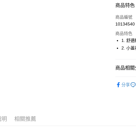
超商取貨
商品特色
LINE Pay
商品編號
Apple Pay
10134540
商品特色
街口支付
1. 
悠遊付
2. 
大哥付你
相關說明
商品相關分
【大哥付
AFTEE先
1.本服務
🤸 DANSK
2.付款方
相關說明
分享
流程，驗
【關於「A
🤸 DANSK
ATM付款
完成交易
AFTEE
3.實際核
便利好安
▶女裝
4.訂單成
１．簡單
消。如遇
２．便利
運送方式
無法說明
３．安心
說明
相關推薦
【繳款方
全家取貨
1.分期款
【「AFT
醒簡訊。
免運費
１．於結帳
2.透過簡