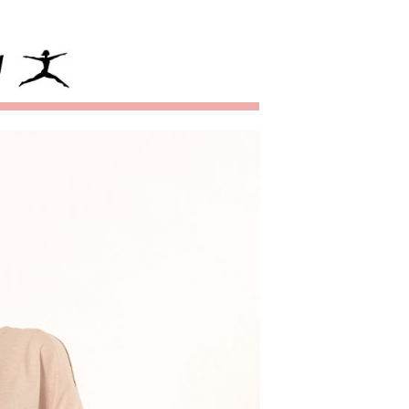
頁面，進行簡訊認證並確認金額後，即可完成結帳。
付／iPASS MONEY」等通路繳費。
家取貨
成立數日內，您將收到繳費通知簡訊。
費通知簡訊後14天內，點擊此簡訊中的連結，可透過四大超商
項】
網路銀行／等多元方式進行付款，方視為交易完成。
係由「台灣大哥大股份有限公司」（以下簡稱本公司）所提供，讓
：結帳手續完成當下不需立刻繳費，但若您需要取消訂單，請聯
貨付款
易時，得透過本服務購買商品或服務，並由商店將買賣／分期付
的店家。未經商家同意取消之訂單仍視為有效，需透過AFTEE
金債權讓與本公司後，依約使用本公司帳單繳交帳款。
繳納相關費用。
意付款使用「大哥付你分期」之契約關係目的，商店將以您的個人
否成功請以「AFTEE先享後付 」之結帳頁面顯示為準，若有關於
含姓名、電話或地址）提供予台灣大哥大進項蒐集、處理及利
功／繳費後需取消欲退款等相關疑問，請聯繫「AFTEE先享後
爾富取貨
公司與您本人進行分期帳單所需資料之確認、核對及更正。
援中心」
https://netprotections.freshdesk.com/support/home
戶服務條款，請詳閱以下連結：
https://oppay.tw/userRule
項】
付款
恩沛科技股份有限公司提供之「AFTEE先享後付」服務完成之
依本服務之必要範圍內提供個人資料，並將交易相關給付款項請
讓予恩沛科技股份有限公司。
個人資料處理事宜，請瀏覽以下網址：
1取貨
ee.tw/terms/#terms3
年的使用者請事先徵得法定代理人或監護人之同意方可使用
E先享後付」，若未經同意申辦者引起之損失，本公司不負相關責
AFTEE先享後付」時，將依據個別帳號之用戶狀況，依本公司
核予不同之上限額度；若仍有額度不足之情形，本公司將視審查
用戶進行身份認證。
一人註冊多個帳號或使用他人資訊註冊。若發現惡意使用之情
科技股份有限公司將有權停止該用戶之使用額度並採取法律行