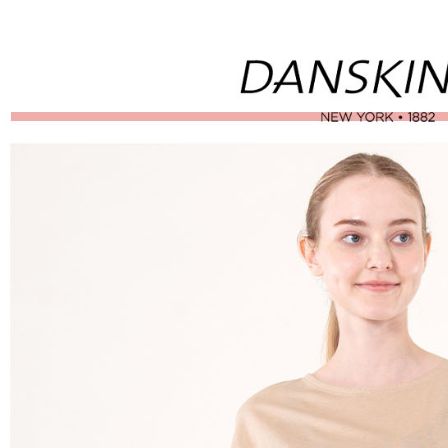
付」結帳
帳／街口支
付款後全
２．訂單
３．收到繳
免運費
【注意事
／ATM／
1.本服務
※ 請注意
萊爾富取
用戶於交
絡購買商品
款買賣價
先享後付
免運費
2.基於同
※ 交易是
資料（包
是否繳費成
付款後萊
用，由本
付客戶支
免運費
3.完整用
【注意事
7-11取貨
１．透過由
交易，需
免運費
求債權轉
２．關於
付款後7-1
https://aft
免運費
３．未成
「AFTE
宅配
任。
４．使用「
免運費
即時審查
結果請求
離島宅配
５．嚴禁
免運費
形，恩沛