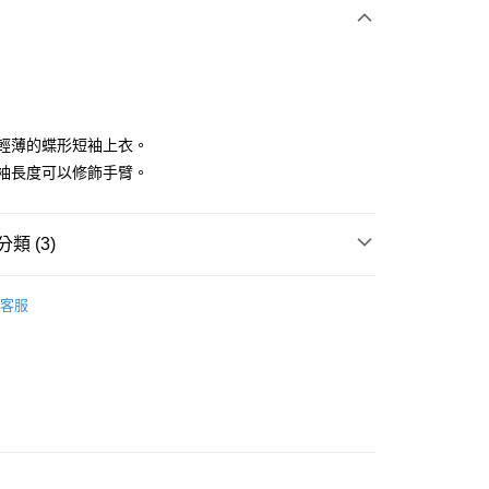
付款
舒適輕薄的蝶形短袖上衣。
小蓋袖長度可以修飾手臂。
分期
類 (3)
你分期使用說明】
享後付
由台灣大哥大提供，台灣大哥大用戶可立即使用無須另外申請。
IN
上衣｜短袖
式選擇「大哥付你分期」，訂單成立後會自動跳轉到大哥付的交易
客服
證手機門號後，選擇欲分期的期數、繳款截止日，確認付款後即
FTEE先享後付」】
IN
🔸上衣精選｜休閒百搭 隨穿有型
。
先享後付是「在收到商品之後才付款」的支付方式。 讓您購物簡單
准額度、可分期數及費用金額請依後續交易確認頁面所載為準。
心！
上衣
短袖T恤
立30分鐘內，如未前往確認交易或遇審核未通過，訂單將自動取
：不需註冊會員、不需綁卡、不需儲值。
「轉專審核」未通過狀況，表示未達大哥付你分期系統評分，恕
：只要手機號碼，簡訊認證，即可結帳。
評估內容。
：先確認商品／服務後，再付款。
式說明】
付款
項不併入電信帳單，「大哥付你分期」於每月結算日後寄送繳費提
EE先享後付」結帳流程】
方式選擇「AFTEE先享後付」後，將跳轉至「AFTEE先享後
訊連結打開帳單後，可選擇「超商條碼／台灣大直營門市／銀行轉