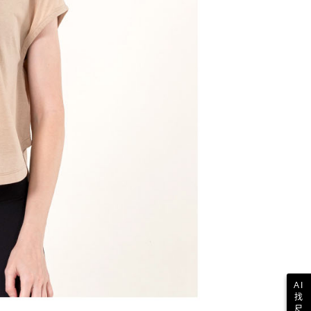
AI
找
尺