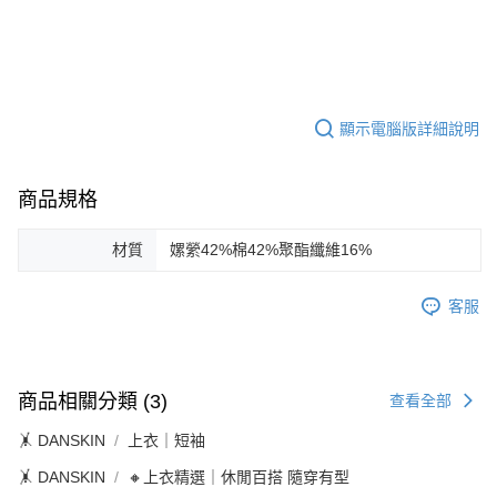
顯示電腦版詳細說明
商品規格
材質
嫘縈42%棉42%聚酯纖維16%
客服
商品相關分類 (3)
查看全部
🤸 DANSKIN
上衣｜短袖
🤸 DANSKIN
🔸上衣精選｜休閒百搭 隨穿有型