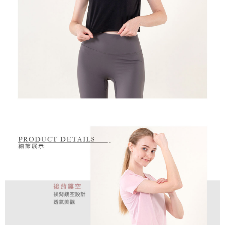
是否繳費成功／繳費後需取消欲退款等相關疑問，請聯繫「AFTEE先享後付
每筆NT$80，滿NT$2,000(含以上)免運費
由本公司與您本人進行分期帳單所需資料之確認、核對及更正。
客戶支援中心」
https://netprotections.freshdesk.com/support/home
3.完整用戶服務條款，請詳閱以下連結：
https://oppay.tw/userRule
7-11取貨付款
【注意事項】
１．透過由恩沛科技股份有限公司提供之「AFTEE先享後付」服務完成之交
每筆NT$80，滿NT$2,000(含以上)免運費
易，需依本服務之必要範圍內提供個人資料，並將交易相關給付款項請求債
權轉讓予恩沛科技股份有限公司。
付款後7-11取貨
２．關於個人資料處理事宜，請瀏覽以下網址：
每筆NT$80，滿NT$2,000(含以上)免運費
https://aftee.tw/terms/#terms3
３．未成年的使用者請事先徵得法定代理人或監護人之同意方可使用
宅配
「AFTEE先享後付」，若未經同意申辦者引起之損失，本公司不負相關責
任。
每筆NT$80，滿NT$2,000(含以上)免運費
４．使用「AFTEE先享後付」時，將依據個別帳號之用戶狀況，依本公司即
時審查核予不同之上限額度；若仍有額度不足之情形，本公司將視審查結果
離島宅配
請求用戶進行身份認證。
每筆NT$280，滿NT$2,000(含以上)免運費
５．嚴禁一人註冊多個帳號或使用他人資訊註冊。若發現惡意使用之情形，
恩沛科技股份有限公司將有權停止該用戶之使用額度並採取法律行動。