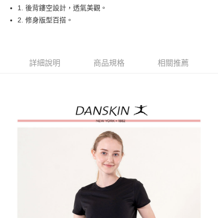
悠遊付
1. 後背鏤空設計，透氣美觀。
大哥付你分期
2. 修身版型百搭。
相關說明
【大哥付你分期使用說明】
AFTEE先享後付
1.本服務由台灣大哥大提供，台灣大哥大用戶可立即使用無須另外申請。
2.付款方式選擇「大哥付你分期」，訂單成立後會自動跳轉到大哥付的交易
相關說明
詳細說明
商品規格
相關推薦
流程，驗證手機門號後，選擇欲分期的期數、繳款截止日，確認付款後即完
【關於「AFTEE先享後付」】
成交易。
ATM付款
AFTEE先享後付是「在收到商品之後才付款」的支付方式。 讓您購物簡單
3.實際核准額度、可分期數及費用金額請依後續交易確認頁面所載為準。
便利好安心！
4.訂單成立30分鐘內，如未前往確認交易或遇審核未通過，訂單將自動取
１．簡單：不需註冊會員、不需綁卡、不需儲值。
運送方式
消。如遇「轉專審核」未通過狀況，表示未達大哥付你分期系統評分，恕無
２．便利：只要手機號碼，簡訊認證，即可結帳。
法說明評估內容。
３．安心：先確認商品／服務後，再付款。
全家取貨付款
【繳款方式說明】
1.分期款項不併入電信帳單，「大哥付你分期」於每月結算日後寄送繳費提
每筆NT$80，滿NT$2,000(含以上)免運費
【「AFTEE先享後付」結帳流程】
醒簡訊。
１．於結帳方式選擇「AFTEE先享後付」後，將跳轉至「AFTEE先享後付」
2.透過簡訊連結打開帳單後，可選擇「超商條碼／台灣大直營門市／銀行轉
付款後全家取貨
結帳頁面，進行簡訊認證並確認金額後，即可完成結帳。
帳／街口支付／iPASS MONEY」等通路繳費。
２．訂單成立數日內，您將收到繳費通知簡訊。
每筆NT$80，滿NT$2,000(含以上)免運費
３．收到繳費通知簡訊後14天內，點擊此簡訊中的連結，可透過四大超商／
【注意事項】
ATM／網路銀行／等多元方式進行付款，方視為交易完成。
萊爾富取貨付款
1.本服務係由「台灣大哥大股份有限公司」（以下簡稱本公司）所提供，讓
※ 請注意：結帳手續完成當下不需立刻繳費，但若您需要取消訂單，請聯絡
用戶於交易時，得透過本服務購買商品或服務，並由商店將買賣／分期付款
每筆NT$80，滿NT$2,000(含以上)免運費
購買商品的店家。未經商家同意取消之訂單仍視為有效，需透過AFTEE先享
買賣價金債權讓與本公司後，依約使用本公司帳單繳交帳款。
後付繳納相關費用。
2.基於同意付款使用「大哥付你分期」之契約關係目的，商店將以您的個人
付款後萊爾富取貨
※ 交易是否成功請以「AFTEE先享後付 」之結帳頁面顯示為準，若有關於
資料（包含姓名、電話或地址）提供予台灣大哥大進項蒐集、處理及利用，