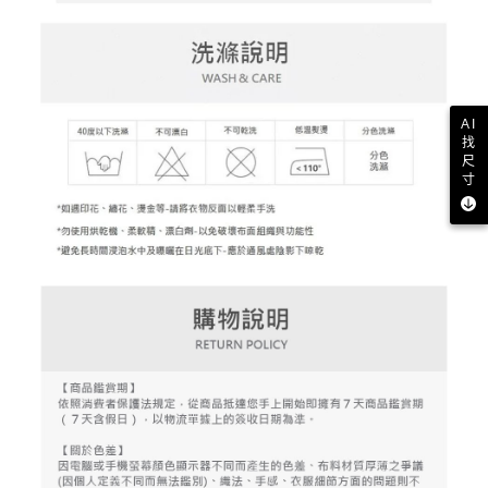
AI
找
尺
寸