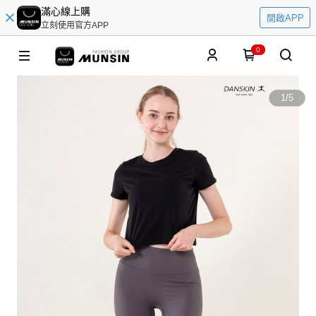
滿心線上購
開啟APP
立刻使用官方APP
0
1
/
5