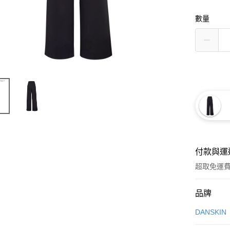
數量
付款與運
超取免運
付款方式
品牌
信用卡一
DANSKIN