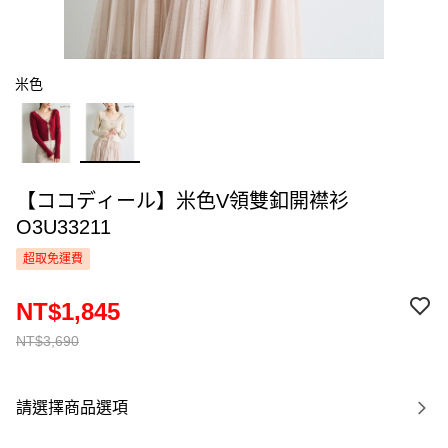
米色
【ココディール】米色V領雙釦開襟衫
O3U33211
超取免運費
NT$1,845
NT$3,690
請選擇商品選項