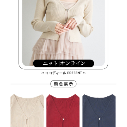
買賣價金債權讓與本公司後，依約使用本公司帳單繳交帳款。
後付繳納相關費用。
2.基於同意付款使用「大哥付你分期」之契約關係目的，商店將以您的個人
付款後萊爾富取貨
※ 交易是否成功請以「AFTEE先享後付 」之結帳頁面顯示為準，若有關於
資料（包含姓名、電話或地址）提供予台灣大哥大進項蒐集、處理及利用，
是否繳費成功／繳費後需取消欲退款等相關疑問，請聯繫「AFTEE先享後付
免運費
由本公司與您本人進行分期帳單所需資料之確認、核對及更正。
客戶支援中心」
https://netprotections.freshdesk.com/support/home
3.完整用戶服務條款，請詳閱以下連結：
https://oppay.tw/userRule
7-11取貨付款
【注意事項】
１．透過由恩沛科技股份有限公司提供之「AFTEE先享後付」服務完成之交
免運費
易，需依本服務之必要範圍內提供個人資料，並將交易相關給付款項請求債
權轉讓予恩沛科技股份有限公司。
付款後7-11取貨
２．關於個人資料處理事宜，請瀏覽以下網址：
免運費
https://aftee.tw/terms/#terms3
３．未成年的使用者請事先徵得法定代理人或監護人之同意方可使用
宅配
「AFTEE先享後付」，若未經同意申辦者引起之損失，本公司不負相關責
任。
免運費
４．使用「AFTEE先享後付」時，將依據個別帳號之用戶狀況，依本公司即
時審查核予不同之上限額度；若仍有額度不足之情形，本公司將視審查結果
離島宅配
請求用戶進行身份認證。
免運費
５．嚴禁一人註冊多個帳號或使用他人資訊註冊。若發現惡意使用之情形，
恩沛科技股份有限公司將有權停止該用戶之使用額度並採取法律行動。