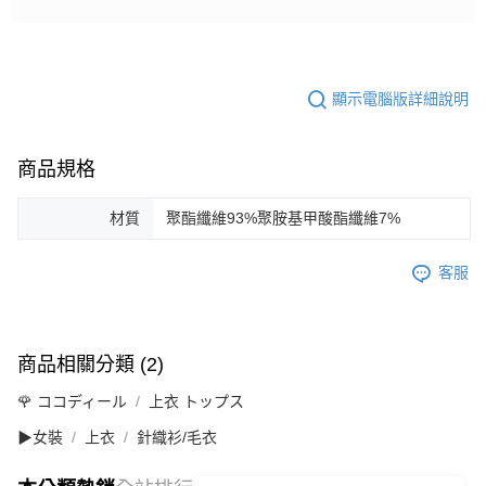
顯示電腦版詳細說明
商品規格
材質
聚酯纖維93%聚胺基甲酸酯纖維7%
客服
商品相關分類 (2)
🌹 ココディール
上衣 トップス
▶女裝
上衣
針織衫/毛衣