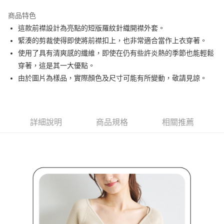
街口支付
商品特色
悠遊付
這款前襟設計為亮點的短版羅紋針織開襟外套。
大哥付你分期
緊湊的剪裁使得即使將前襟扣上，也非常適合當作上衣穿著。
相關說明
使用了具有清爽感的纖維，即使在仍有些許炎熱的季節也能輕鬆
【大哥付你分期使用說明】
穿著，這是其一大優點。
AFTEE先享後付
1.本服務由台灣大哥大提供，台灣大哥大用戶可立即使用無須另外申請。
由於圖片為樣品，實際顏色及尺寸可能有所變動，敬請見諒。
2.付款方式選擇「大哥付你分期」，訂單成立後會自動跳轉到大哥付的交易
相關說明
流程，驗證手機門號後，選擇欲分期的期數、繳款截止日，確認付款後即完
【關於「AFTEE先享後付」】
成交易。
ATM付款
AFTEE先享後付是「在收到商品之後才付款」的支付方式。 讓您購物簡單
3.實際核准額度、可分期數及費用金額請依後續交易確認頁面所載為準。
便利好安心！
4.訂單成立30分鐘內，如未前往確認交易或遇審核未通過，訂單將自動取
１．簡單：不需註冊會員、不需綁卡、不需儲值。
詳細說明
商品規格
相關推薦
運送方式
消。如遇「轉專審核」未通過狀況，表示未達大哥付你分期系統評分，恕無
２．便利：只要手機號碼，簡訊認證，即可結帳。
法說明評估內容。
３．安心：先確認商品／服務後，再付款。
全家取貨付款
【繳款方式說明】
1.分期款項不併入電信帳單，「大哥付你分期」於每月結算日後寄送繳費提
免運費
【「AFTEE先享後付」結帳流程】
醒簡訊。
１．於結帳方式選擇「AFTEE先享後付」後，將跳轉至「AFTEE先享後付」
2.透過簡訊連結打開帳單後，可選擇「超商條碼／台灣大直營門市／銀行轉
付款後全家取貨
結帳頁面，進行簡訊認證並確認金額後，即可完成結帳。
帳／街口支付／iPASS MONEY」等通路繳費。
２．訂單成立數日內，您將收到繳費通知簡訊。
免運費
３．收到繳費通知簡訊後14天內，點擊此簡訊中的連結，可透過四大超商／
【注意事項】
ATM／網路銀行／等多元方式進行付款，方視為交易完成。
萊爾富取貨付款
1.本服務係由「台灣大哥大股份有限公司」（以下簡稱本公司）所提供，讓
※ 請注意：結帳手續完成當下不需立刻繳費，但若您需要取消訂單，請聯絡
用戶於交易時，得透過本服務購買商品或服務，並由商店將買賣／分期付款
免運費
購買商品的店家。未經商家同意取消之訂單仍視為有效，需透過AFTEE先享