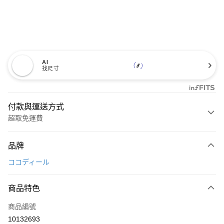
AI
找尺寸
付款與運送方式
超取免運費
付款方式
品牌
信用卡一次付款
ココディール
超商取貨付款
商品特色
LINE Pay
商品編號
Apple Pay
10132693