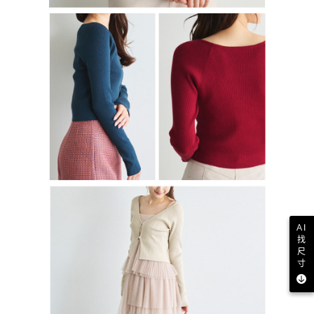
AI
找
尺
寸