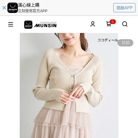
滿心線上購
開啟APP
立刻使用官方APP
0
1
/
10