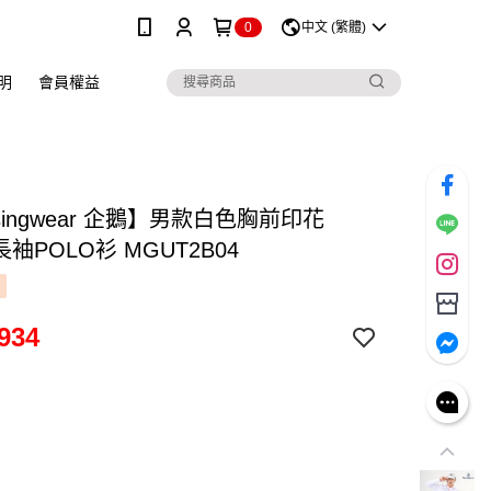
0
中文 (繁體)
明
會員權益
singwear 企鵝】男款白色胸前印花
長袖POLO衫 MGUT2B04
934