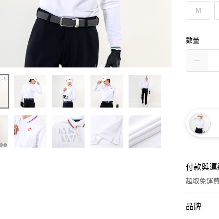
M
數量
付款與運
超取免運
付款方式
品牌