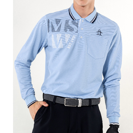
離島宅配
５．嚴禁
免運費
形，恩沛
動。