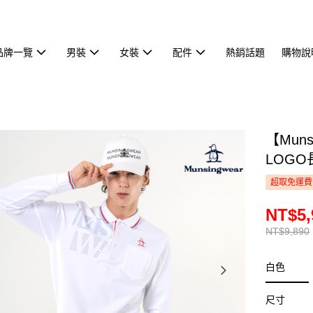
品牌一覽
男裝
女裝
配件
熱銷話題
購物說
【Mun
LOGO
超取免運費
NT$5,
NT$9,890
白色
尺寸