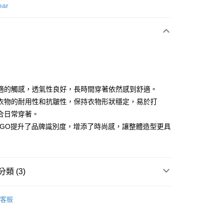
次付款
ear
付款
適的觸感，透氣性良好，長時間穿著依然感到舒適。
衣物的耐用性和抗皺性，保持衣物形狀穩定，易於打
合日常穿著。
分期
OGO提升了品牌識別度，增添了時尚感，讓整體造型更具
你分期使用說明】
享後付
由台灣大哥大提供，台灣大哥大用戶可立即使用無須另外申請。
式選擇「大哥付你分期」，訂單成立後會自動跳轉到大哥付的交易
證手機門號後，選擇欲分期的期數、繳款截止日，確認付款後即
FTEE先享後付」】
類 (3)
。
先享後付是「在收到商品之後才付款」的支付方式。 讓您購物簡單
准額度、可分期數及費用金額請依後續交易確認頁面所載為準。
心！
gwear
男款 | 長袖上衣
立30分鐘內，如未前往確認交易或遇審核未通過，訂單將自動取
：不需註冊會員、不需綁卡、不需儲值。
客服
「轉專審核」未通過狀況，表示未達大哥付你分期系統評分，恕
：只要手機號碼，簡訊認證，即可結帳。
上衣
長袖POLO / 立領衫
評估內容。
：先確認商品／服務後，再付款。
式說明】