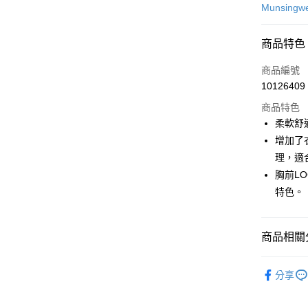
信用卡一
Munsingw
超商取貨
商品特色
LINE Pay
商品編號
Apple Pay
10126409
商品特色
街口支付
柔軟舒
悠遊付
增加了
理，適
大哥付你
胸前L
相關說明
【大哥付
特色。
AFTEE先
1.本服務
2.付款方
相關說明
流程，驗
【關於「A
商品相關分
ATM付款
完成交易
AFTEE
3.實際核
便利好安
💎 Munsin
4.訂單成
１．簡單
分享
消。如遇
２．便利
運送方式
▶男裝
無法說明
３．安心
【繳款方