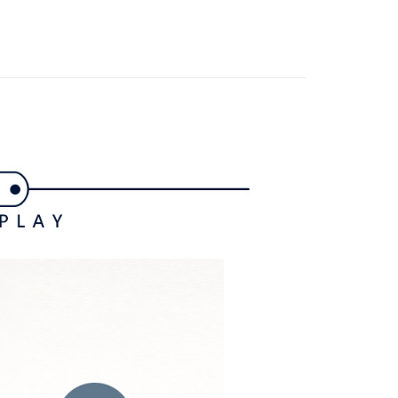
gwear
🔥OUTLET特價商品專區5折起
秋冬款式
付款
項不併入電信帳單，「大哥付你分期」於每月結算日後寄送繳費提
EE先享後付」結帳流程】
方式選擇「AFTEE先享後付」後，將跳轉至「AFTEE先享後
訊連結打開帳單後，可選擇「超商條碼／台灣大直營門市／銀行轉
頁面，進行簡訊認證並確認金額後，即可完成結帳。
付／iPASS MONEY」等通路繳費。
家取貨
成立數日內，您將收到繳費通知簡訊。
費通知簡訊後14天內，點擊此簡訊中的連結，可透過四大超商
項】
網路銀行／等多元方式進行付款，方視為交易完成。
係由「台灣大哥大股份有限公司」（以下簡稱本公司）所提供，讓
：結帳手續完成當下不需立刻繳費，但若您需要取消訂單，請聯
貨付款
易時，得透過本服務購買商品或服務，並由商店將買賣／分期付
的店家。未經商家同意取消之訂單仍視為有效，需透過AFTEE
金債權讓與本公司後，依約使用本公司帳單繳交帳款。
繳納相關費用。
意付款使用「大哥付你分期」之契約關係目的，商店將以您的個人
否成功請以「AFTEE先享後付 」之結帳頁面顯示為準，若有關於
含姓名、電話或地址）提供予台灣大哥大進項蒐集、處理及利
功／繳費後需取消欲退款等相關疑問，請聯繫「AFTEE先享後
爾富取貨
公司與您本人進行分期帳單所需資料之確認、核對及更正。
援中心」
https://netprotections.freshdesk.com/support/home
戶服務條款，請詳閱以下連結：
https://oppay.tw/userRule
項】
付款
恩沛科技股份有限公司提供之「AFTEE先享後付」服務完成之
依本服務之必要範圍內提供個人資料，並將交易相關給付款項請
讓予恩沛科技股份有限公司。
個人資料處理事宜，請瀏覽以下網址：
1取貨
ee.tw/terms/#terms3
年的使用者請事先徵得法定代理人或監護人之同意方可使用
E先享後付」，若未經同意申辦者引起之損失，本公司不負相關責
AFTEE先享後付」時，將依據個別帳號之用戶狀況，依本公司
核予不同之上限額度；若仍有額度不足之情形，本公司將視審查
用戶進行身份認證。