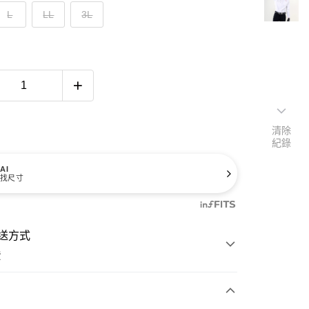
L
LL
3L
清除
紀錄
AI
找尺寸
送方式
費