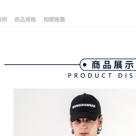
💎 Munsin
全家取貨
1.分期款
【「AFT
男款服飾
醒簡訊。
免運費
１．於結帳
2.透過簡
付」結帳
帳／街口支
說明
商品規格
相關推薦
付款後全
２．訂單
３．收到繳
免運費
【注意事
／ATM／
1.本服務
※ 請注意
萊爾富取
用戶於交
絡購買商品
款買賣價
先享後付
免運費
2.基於同
※ 交易是
資料（包
是否繳費成
付款後萊
用，由本
付客戶支
免運費
3.完整用
【注意事
7-11取貨
１．透過由
交易，需
免運費
求債權轉
２．關於
付款後7-1
https://aft
免運費
３．未成
「AFTE
宅配
任。
４．使用「
免運費
即時審查
結果請求