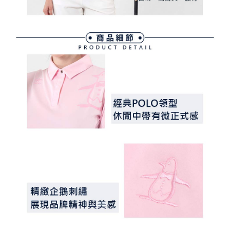
３．未成年的使用者請事先徵得法定代理人或監護人之同意方可使用
宅配
「AFTEE先享後付」，若未經同意申辦者引起之損失，本公司不負相關責
任。
免運費
４．使用「AFTEE先享後付」時，將依據個別帳號之用戶狀況，依本公司即
時審查核予不同之上限額度；若仍有額度不足之情形，本公司將視審查結果
離島宅配
請求用戶進行身份認證。
免運費
５．嚴禁一人註冊多個帳號或使用他人資訊註冊。若發現惡意使用之情形，
恩沛科技股份有限公司將有權停止該用戶之使用額度並採取法律行動。