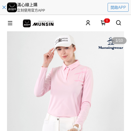
滿心線上購
開啟APP
立刻使用官方APP
0
1
/
10