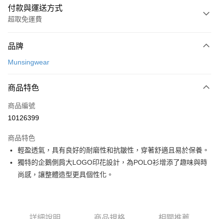
付款與運送方式
超取免運費
付款方式
品牌
信用卡一次付款
Munsingwear
超商取貨付款
商品特色
LINE Pay
商品編號
Apple Pay
10126399
街口支付
商品特色
悠遊付
輕盈透氣，具有良好的耐磨性和抗皺性，穿著舒適且易於保養。
大哥付你分期
獨特的企鵝側肩大LOGO印花設計，為POLO衫增添了趣味與時
相關說明
尚感，讓整體造型更具個性化。
【大哥付你分期使用說明】
AFTEE先享後付
1.本服務由台灣大哥大提供，台灣大哥大用戶可立即使用無須另外申請。
2.付款方式選擇「大哥付你分期」，訂單成立後會自動跳轉到大哥付的交易
相關說明
流程，驗證手機門號後，選擇欲分期的期數、繳款截止日，確認付款後即完
【關於「AFTEE先享後付」】
詳細說明
商品規格
相關推薦
成交易。