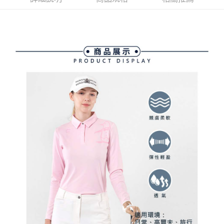
ATM付款
AFTEE先享後付是「在收到商品之後才付款」的支付方式。 讓您購物簡單
3.實際核准額度、可分期數及費用金額請依後續交易確認頁面所載為準。
便利好安心！
4.訂單成立30分鐘內，如未前往確認交易或遇審核未通過，訂單將自動取
１．簡單：不需註冊會員、不需綁卡、不需儲值。
運送方式
消。如遇「轉專審核」未通過狀況，表示未達大哥付你分期系統評分，恕無
２．便利：只要手機號碼，簡訊認證，即可結帳。
法說明評估內容。
３．安心：先確認商品／服務後，再付款。
全家取貨付款
【繳款方式說明】
1.分期款項不併入電信帳單，「大哥付你分期」於每月結算日後寄送繳費提
免運費
【「AFTEE先享後付」結帳流程】
醒簡訊。
１．於結帳方式選擇「AFTEE先享後付」後，將跳轉至「AFTEE先享後付」
2.透過簡訊連結打開帳單後，可選擇「超商條碼／台灣大直營門市／銀行轉
付款後全家取貨
結帳頁面，進行簡訊認證並確認金額後，即可完成結帳。
帳／街口支付／iPASS MONEY」等通路繳費。
２．訂單成立數日內，您將收到繳費通知簡訊。
免運費
３．收到繳費通知簡訊後14天內，點擊此簡訊中的連結，可透過四大超商／
【注意事項】
ATM／網路銀行／等多元方式進行付款，方視為交易完成。
萊爾富取貨付款
1.本服務係由「台灣大哥大股份有限公司」（以下簡稱本公司）所提供，讓
※ 請注意：結帳手續完成當下不需立刻繳費，但若您需要取消訂單，請聯絡
用戶於交易時，得透過本服務購買商品或服務，並由商店將買賣／分期付款
免運費
購買商品的店家。未經商家同意取消之訂單仍視為有效，需透過AFTEE先享
買賣價金債權讓與本公司後，依約使用本公司帳單繳交帳款。
後付繳納相關費用。
2.基於同意付款使用「大哥付你分期」之契約關係目的，商店將以您的個人
付款後萊爾富取貨
※ 交易是否成功請以「AFTEE先享後付 」之結帳頁面顯示為準，若有關於
資料（包含姓名、電話或地址）提供予台灣大哥大進項蒐集、處理及利用，
是否繳費成功／繳費後需取消欲退款等相關疑問，請聯繫「AFTEE先享後付
免運費
由本公司與您本人進行分期帳單所需資料之確認、核對及更正。
客戶支援中心」
https://netprotections.freshdesk.com/support/home
3.完整用戶服務條款，請詳閱以下連結：
https://oppay.tw/userRule
7-11取貨付款
【注意事項】
１．透過由恩沛科技股份有限公司提供之「AFTEE先享後付」服務完成之交
免運費
易，需依本服務之必要範圍內提供個人資料，並將交易相關給付款項請求債
權轉讓予恩沛科技股份有限公司。
付款後7-11取貨
２．關於個人資料處理事宜，請瀏覽以下網址：
免運費
https://aftee.tw/terms/#terms3