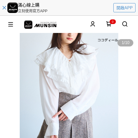
滿心線上購
開啟APP
立刻使用官方APP
0
1
/
10