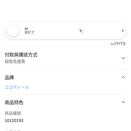
AI
找尺寸
付款與運送方式
超取免運費
付款方式
品牌
信用卡一次付款
ココディール
超商取貨付款
商品特色
LINE Pay
商品編號
Apple Pay
10120193
街口支付