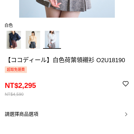
白色
【ココディール】白色荷葉領襯衫 O2U18190
超取免運費
NT$2,295
NT$4,590
請選擇商品選項