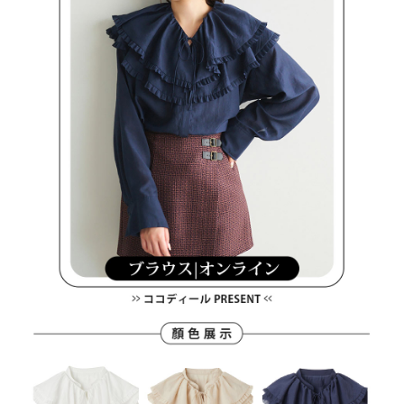
付款後萊爾富取貨
※ 交易是否成功請以「AFTEE先享後付 」之結帳頁面顯示為準，若有關於
資料（包含姓名、電話或地址）提供予台灣大哥大進項蒐集、處理及利用，
是否繳費成功／繳費後需取消欲退款等相關疑問，請聯繫「AFTEE先享後付
免運費
由本公司與您本人進行分期帳單所需資料之確認、核對及更正。
客戶支援中心」
https://netprotections.freshdesk.com/support/home
3.完整用戶服務條款，請詳閱以下連結：
https://oppay.tw/userRule
7-11取貨付款
【注意事項】
１．透過由恩沛科技股份有限公司提供之「AFTEE先享後付」服務完成之交
免運費
易，需依本服務之必要範圍內提供個人資料，並將交易相關給付款項請求債
權轉讓予恩沛科技股份有限公司。
付款後7-11取貨
２．關於個人資料處理事宜，請瀏覽以下網址：
免運費
https://aftee.tw/terms/#terms3
３．未成年的使用者請事先徵得法定代理人或監護人之同意方可使用
宅配
「AFTEE先享後付」，若未經同意申辦者引起之損失，本公司不負相關責
任。
免運費
４．使用「AFTEE先享後付」時，將依據個別帳號之用戶狀況，依本公司即
時審查核予不同之上限額度；若仍有額度不足之情形，本公司將視審查結果
離島宅配
請求用戶進行身份認證。
免運費
５．嚴禁一人註冊多個帳號或使用他人資訊註冊。若發現惡意使用之情形，
恩沛科技股份有限公司將有權停止該用戶之使用額度並採取法律行動。