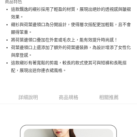
商品特色
悠遊付
這款飄逸的襯衫採用了輕盈的材質，展現出絕妙的透視感與皺褶
大哥付你分期
效果。
相關說明
襯衫與荷葉邊領口為分開設計，使得層次搭配更加輕鬆，且不會
【大哥付你分期使用說明】
顯得笨重。
AFTEE先享後付
1.本服務由台灣大哥大提供，台灣大哥大用戶可立即使用無須另外申請。
將荷葉邊領口疊加在外套或毛衣上，能有效提升時尚感！
2.付款方式選擇「大哥付你分期」，訂單成立後會自動跳轉到大哥付的交易
相關說明
流程，驗證手機門號後，選擇欲分期的期數、繳款截止日，確認付款後即完
荷葉邊領口上還添加了額外的荷葉邊裝飾，為設計增添了女性化
【關於「AFTEE先享後付」】
成交易。
ATM付款
AFTEE先享後付是「在收到商品之後才付款」的支付方式。 讓您購物簡單
與摩登感。
3.實際核准額度、可分期數及費用金額請依後續交易確認頁面所載為準。
便利好安心！
這款襯衫有著寬鬆的剪裁，較長的款式使其可與短褲和長靴搭
4.訂單成立30分鐘內，如未前往確認交易或遇審核未通過，訂單將自動取
１．簡單：不需註冊會員、不需綁卡、不需儲值。
運送方式
消。如遇「轉專審核」未通過狀況，表示未達大哥付你分期系統評分，恕無
配，展現出迷你連衣裙風格。
２．便利：只要手機號碼，簡訊認證，即可結帳。
法說明評估內容。
３．安心：先確認商品／服務後，再付款。
全家取貨付款
【繳款方式說明】
1.分期款項不併入電信帳單，「大哥付你分期」於每月結算日後寄送繳費提
免運費
【「AFTEE先享後付」結帳流程】
醒簡訊。
１．於結帳方式選擇「AFTEE先享後付」後，將跳轉至「AFTEE先享後付」
2.透過簡訊連結打開帳單後，可選擇「超商條碼／台灣大直營門市／銀行轉
詳細說明
商品規格
相關推薦
付款後全家取貨
結帳頁面，進行簡訊認證並確認金額後，即可完成結帳。
帳／街口支付／iPASS MONEY」等通路繳費。
２．訂單成立數日內，您將收到繳費通知簡訊。
免運費
３．收到繳費通知簡訊後14天內，點擊此簡訊中的連結，可透過四大超商／
【注意事項】
ATM／網路銀行／等多元方式進行付款，方視為交易完成。
萊爾富取貨付款
1.本服務係由「台灣大哥大股份有限公司」（以下簡稱本公司）所提供，讓
※ 請注意：結帳手續完成當下不需立刻繳費，但若您需要取消訂單，請聯絡
用戶於交易時，得透過本服務購買商品或服務，並由商店將買賣／分期付款
免運費
購買商品的店家。未經商家同意取消之訂單仍視為有效，需透過AFTEE先享
買賣價金債權讓與本公司後，依約使用本公司帳單繳交帳款。
後付繳納相關費用。
2.基於同意付款使用「大哥付你分期」之契約關係目的，商店將以您的個人