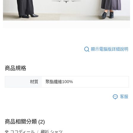
顯示電腦版詳細說明
商品規格
材質
聚酯纖維100%
客服
商品相關分類 (2)
🌹 ココディール
襯衫 シャツ