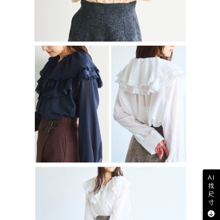
AI
找
尺
寸