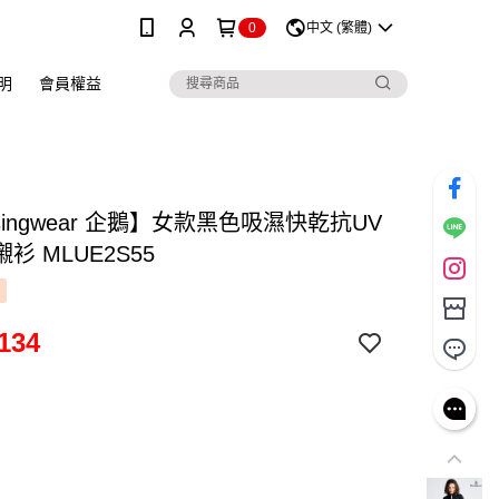
0
中文 (繁體)
明
會員權益
singwear 企鵝】女款黑色吸濕快乾抗UV
衫 MLUE2S55
134