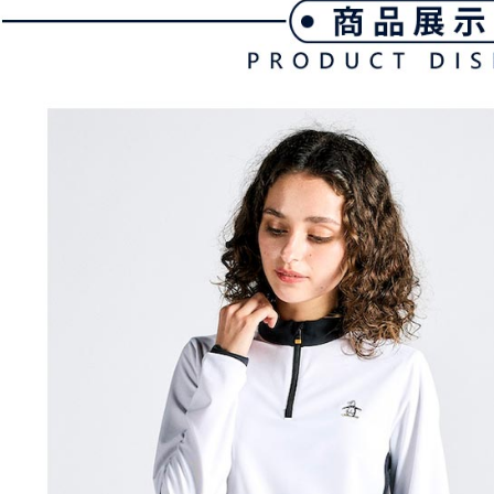
款買賣價
先享後付
免運費
2.基於同
※ 交易是
資料（包
是否繳費成
付款後萊
用，由本
付客戶支
免運費
3.完整用
【注意事
7-11取貨
１．透過由
交易，需
免運費
求債權轉
２．關於
付款後7-1
https://aft
免運費
３．未成
「AFTE
宅配
任。
４．使用「
免運費
即時審查
結果請求
離島宅配
５．嚴禁
免運費
形，恩沛
動。