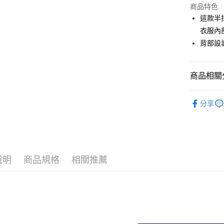
商品特色
街口支付
這款半
悠遊付
衣服內
背部設
大哥付你
相關說明
【大哥付
AFTEE先
商品相關分
1.本服務
2.付款方
相關說明
流程，驗
💎 Munsin
【關於「A
ATM付款
完成交易
分享
AFTEE
▶女裝
3.實際核
便利好安
4.訂單成
１．簡單
💎 Munsin
消。如遇
２．便利
運送方式
女款服飾
無法說明
３．安心
【繳款方
全家取貨
1.分期款
【「AFT
說明
商品規格
相關推薦
醒簡訊。
免運費
１．於結帳
2.透過簡
付」結帳
帳／街口支
付款後全
２．訂單
３．收到繳
免運費
【注意事
／ATM／
1.本服務
※ 請注意
萊爾富取
用戶於交
絡購買商品