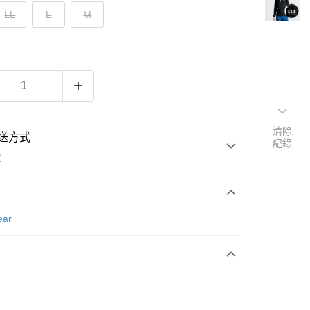
LL
L
M
清除
送方式
紀錄
費
次付款
ear
付款