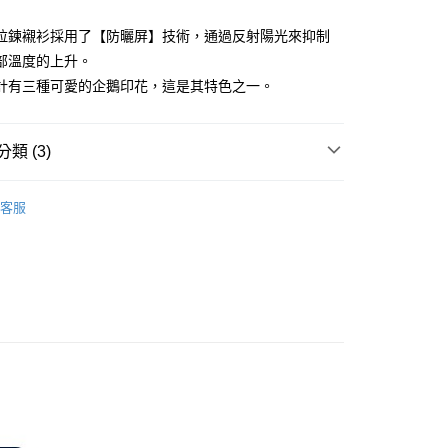
拉鍊襯衫採用了【防曬屏】技術，通過反射陽光來抑制
部溫度的上升。
計有三種可愛的企鵝印花，這是其特色之一。
分期
你分期使用說明】
享後付
類 (3)
由台灣大哥大提供，台灣大哥大用戶可立即使用無須另外申請。
式選擇「大哥付你分期」，訂單成立後會自動跳轉到大哥付的交易
證手機門號後，選擇欲分期的期數、繳款截止日，確認付款後即
gwear
女款 | 長袖上衣
FTEE先享後付」】
。
客服
先享後付是「在收到商品之後才付款」的支付方式。 讓您購物簡單
准額度、可分期數及費用金額請依後續交易確認頁面所載為準。
上衣
長袖POLO/立領衫
心！
立30分鐘內，如未前往確認交易或遇審核未通過，訂單將自動取
：不需註冊會員、不需綁卡、不需儲值。
gwear
🔥OUTLET特價商品專區5折起
秋冬款式
「轉專審核」未通過狀況，表示未達大哥付你分期系統評分，恕
：只要手機號碼，簡訊認證，即可結帳。
評估內容。
：先確認商品／服務後，再付款。
式說明】
付款
項不併入電信帳單，「大哥付你分期」於每月結算日後寄送繳費提
EE先享後付」結帳流程】
方式選擇「AFTEE先享後付」後，將跳轉至「AFTEE先享後
訊連結打開帳單後，可選擇「超商條碼／台灣大直營門市／銀行轉
頁面，進行簡訊認證並確認金額後，即可完成結帳。
付／iPASS MONEY」等通路繳費。
家取貨
成立數日內，您將收到繳費通知簡訊。
費通知簡訊後14天內，點擊此簡訊中的連結，可透過四大超商
項】
網路銀行／等多元方式進行付款，方視為交易完成。
係由「台灣大哥大股份有限公司」（以下簡稱本公司）所提供，讓
：結帳手續完成當下不需立刻繳費，但若您需要取消訂單，請聯
貨付款
易時，得透過本服務購買商品或服務，並由商店將買賣／分期付
的店家。未經商家同意取消之訂單仍視為有效，需透過AFTEE