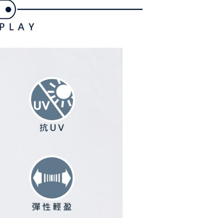
金債權讓與本公司後，依約使用本公司帳單繳交帳款。
繳納相關費用。
意付款使用「大哥付你分期」之契約關係目的，商店將以您的個人
否成功請以「AFTEE先享後付 」之結帳頁面顯示為準，若有關於
含姓名、電話或地址）提供予台灣大哥大進項蒐集、處理及利
功／繳費後需取消欲退款等相關疑問，請聯繫「AFTEE先享後
爾富取貨
公司與您本人進行分期帳單所需資料之確認、核對及更正。
援中心」
https://netprotections.freshdesk.com/support/home
戶服務條款，請詳閱以下連結：
https://oppay.tw/userRule
項】
付款
恩沛科技股份有限公司提供之「AFTEE先享後付」服務完成之
依本服務之必要範圍內提供個人資料，並將交易相關給付款項請
讓予恩沛科技股份有限公司。
個人資料處理事宜，請瀏覽以下網址：
1取貨
ee.tw/terms/#terms3
年的使用者請事先徵得法定代理人或監護人之同意方可使用
E先享後付」，若未經同意申辦者引起之損失，本公司不負相關責
AFTEE先享後付」時，將依據個別帳號之用戶狀況，依本公司
核予不同之上限額度；若仍有額度不足之情形，本公司將視審查
用戶進行身份認證。
一人註冊多個帳號或使用他人資訊註冊。若發現惡意使用之情
科技股份有限公司將有權停止該用戶之使用額度並採取法律行