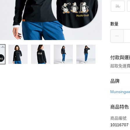
3L
數量
付款與運
超取免運
付款方式
品牌
信用卡一
Munsingw
超商取貨
商品特色
LINE Pay
商品編號
Apple Pay
10116707