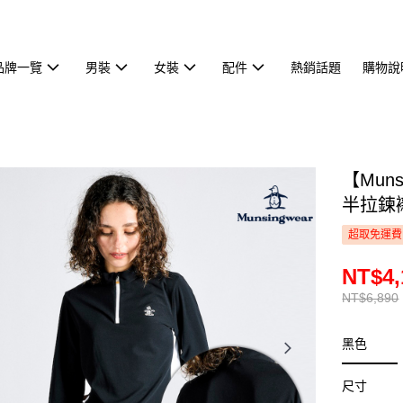
品牌一覽
男裝
女裝
配件
熱銷話題
購物說
【Mun
半拉鍊襯
超取免運費
NT$4,
NT$6,890
黑色
尺寸