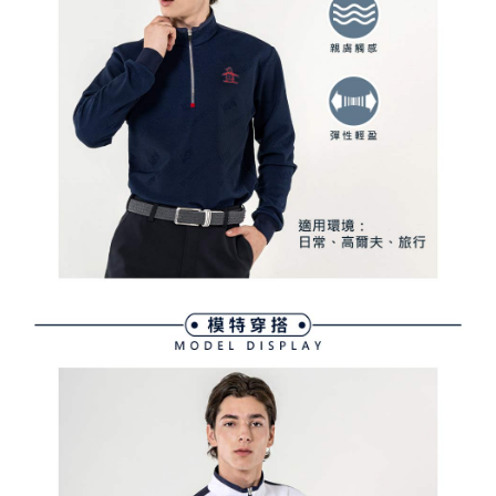
買賣價金債權讓與本公司後，依約使用本公司帳單繳交帳款。
後付繳納相關費用。
2.基於同意付款使用「大哥付你分期」之契約關係目的，商店將以您的個人
付款後萊爾富取貨
※ 交易是否成功請以「AFTEE先享後付 」之結帳頁面顯示為準，若有關於
資料（包含姓名、電話或地址）提供予台灣大哥大進項蒐集、處理及利用，
是否繳費成功／繳費後需取消欲退款等相關疑問，請聯繫「AFTEE先享後付
免運費
由本公司與您本人進行分期帳單所需資料之確認、核對及更正。
客戶支援中心」
https://netprotections.freshdesk.com/support/home
3.完整用戶服務條款，請詳閱以下連結：
https://oppay.tw/userRule
7-11取貨付款
【注意事項】
１．透過由恩沛科技股份有限公司提供之「AFTEE先享後付」服務完成之交
免運費
易，需依本服務之必要範圍內提供個人資料，並將交易相關給付款項請求債
權轉讓予恩沛科技股份有限公司。
付款後7-11取貨
２．關於個人資料處理事宜，請瀏覽以下網址：
免運費
https://aftee.tw/terms/#terms3
３．未成年的使用者請事先徵得法定代理人或監護人之同意方可使用
宅配
「AFTEE先享後付」，若未經同意申辦者引起之損失，本公司不負相關責
任。
免運費
４．使用「AFTEE先享後付」時，將依據個別帳號之用戶狀況，依本公司即
時審查核予不同之上限額度；若仍有額度不足之情形，本公司將視審查結果
離島宅配
請求用戶進行身份認證。
免運費
５．嚴禁一人註冊多個帳號或使用他人資訊註冊。若發現惡意使用之情形，
恩沛科技股份有限公司將有權停止該用戶之使用額度並採取法律行動。