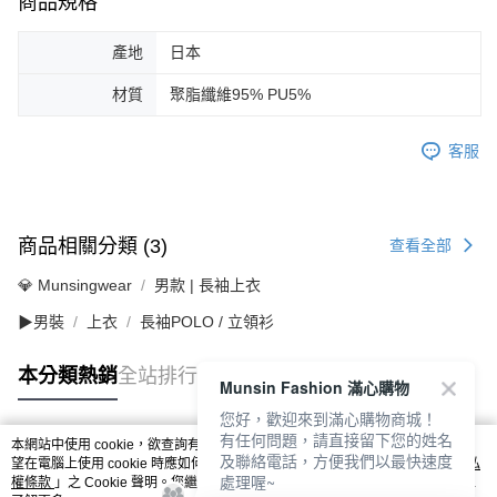
商品規格
產地
日本
材質
聚脂纖維95% PU5%
客服
商品相關分類 (3)
查看全部
💎 Munsingwear
男款 | 長袖上衣
▶男裝
上衣
長袖POLO / 立領衫
本分類熱銷
全站排行
Munsin Fashion 滿心購物
您好，歡迎來到滿心購物商城！
有任何問題，請直接留下您的姓名
本網站中使用 cookie，欲查詢有關本網站使用 cookie 方式之詳情，及若您不希
及聯絡電話，方便我們以最快速度
熱門標籤
望在電腦上使用 cookie 時應如何變更電腦的 cookie 設定，請參閱本網站「
隱私
處理喔~
權條款
」之 Cookie 聲明。您繼續使用本網站即表示您同意本公司得按本網站使