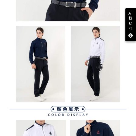
AI
找
尺
寸