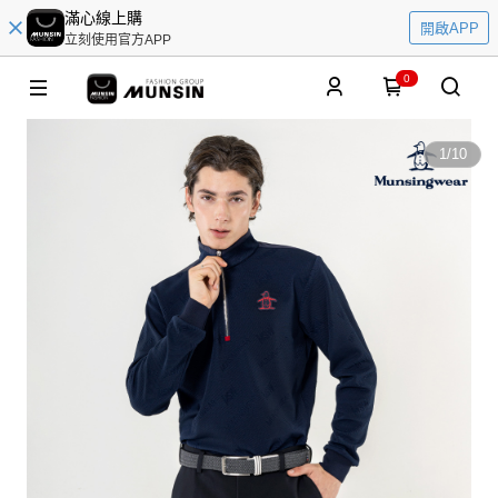
滿心線上購
開啟APP
立刻使用官方APP
0
1
/
10