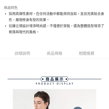
街口支付
商品特色
悠遊付
採用高彈性素材，在任何活動中都能保持自如，並且完美貼合身
大哥付你分期
形，展現修身有型的效果。
相關說明
拉鍊立領設計增添時尚感，不僅便於穿脫，還為整體造型增添了
【大哥付你分期使用說明】
俐落與現代的風格。
AFTEE先享後付
1.本服務由台灣大哥大提供，台灣大哥大用戶可立即使用無須另外申請。
2.付款方式選擇「大哥付你分期」，訂單成立後會自動跳轉到大哥付的交易
相關說明
流程，驗證手機門號後，選擇欲分期的期數、繳款截止日，確認付款後即完
【關於「AFTEE先享後付」】
成交易。
ATM付款
AFTEE先享後付是「在收到商品之後才付款」的支付方式。 讓您購物簡單
3.實際核准額度、可分期數及費用金額請依後續交易確認頁面所載為準。
詳細說明
商品規格
相關推薦
便利好安心！
4.訂單成立30分鐘內，如未前往確認交易或遇審核未通過，訂單將自動取
１．簡單：不需註冊會員、不需綁卡、不需儲值。
運送方式
消。如遇「轉專審核」未通過狀況，表示未達大哥付你分期系統評分，恕無
２．便利：只要手機號碼，簡訊認證，即可結帳。
法說明評估內容。
３．安心：先確認商品／服務後，再付款。
全家取貨付款
【繳款方式說明】
1.分期款項不併入電信帳單，「大哥付你分期」於每月結算日後寄送繳費提
免運費
【「AFTEE先享後付」結帳流程】
醒簡訊。
１．於結帳方式選擇「AFTEE先享後付」後，將跳轉至「AFTEE先享後付」
2.透過簡訊連結打開帳單後，可選擇「超商條碼／台灣大直營門市／銀行轉
付款後全家取貨
結帳頁面，進行簡訊認證並確認金額後，即可完成結帳。
帳／街口支付／iPASS MONEY」等通路繳費。
２．訂單成立數日內，您將收到繳費通知簡訊。
免運費
３．收到繳費通知簡訊後14天內，點擊此簡訊中的連結，可透過四大超商／
【注意事項】
ATM／網路銀行／等多元方式進行付款，方視為交易完成。
萊爾富取貨付款
1.本服務係由「台灣大哥大股份有限公司」（以下簡稱本公司）所提供，讓
※ 請注意：結帳手續完成當下不需立刻繳費，但若您需要取消訂單，請聯絡
用戶於交易時，得透過本服務購買商品或服務，並由商店將買賣／分期付款
免運費
購買商品的店家。未經商家同意取消之訂單仍視為有效，需透過AFTEE先享