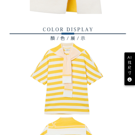
AI
找
尺
寸