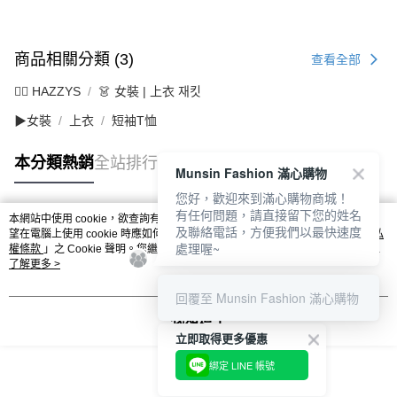
商品相關分類 (3)
查看全部
🐕‍🦺 HAZZYS
👗 女裝 | 上衣 재킷
▶女裝
上衣
短袖T恤
本分類熱銷
全站排行
Munsin Fashion 滿心購物
您好，歡迎來到滿心購物商城！
有任何問題，請直接留下您的姓名
本網站中使用 cookie，欲查詢有關本網站使用 cookie 方式之詳情，及若您不希
及聯絡電話，方便我們以最快速度
熱門標籤
望在電腦上使用 cookie 時應如何變更電腦的 cookie 設定，請參閱本網站「
隱私
處理喔~
權條款
」之 Cookie 聲明。您繼續使用本網站即表示您同意本公司得按本網站使
用條款之 Cookie 聲明使用 cookie。
了解更多 >
回覆至 Munsin Fashion 滿心購物
我知道了
立即取得更多優惠
綁定 LINE 帳號