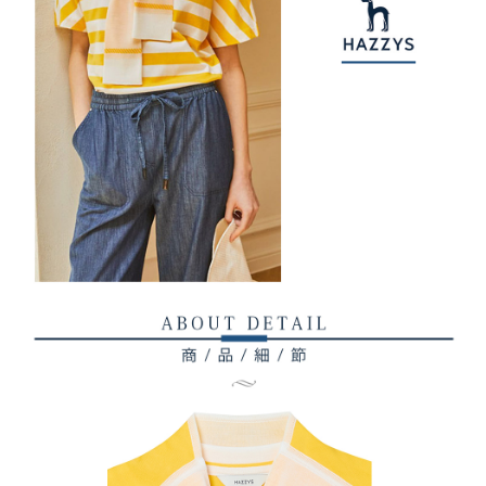
7-11取貨付款
【注意事項】
１．透過由恩沛科技股份有限公司提供之「AFTEE先享後付」服務完成之交
免運費
易，需依本服務之必要範圍內提供個人資料，並將交易相關給付款項請求債
權轉讓予恩沛科技股份有限公司。
付款後7-11取貨
２．關於個人資料處理事宜，請瀏覽以下網址：
免運費
https://aftee.tw/terms/#terms3
３．未成年的使用者請事先徵得法定代理人或監護人之同意方可使用
宅配
「AFTEE先享後付」，若未經同意申辦者引起之損失，本公司不負相關責
任。
免運費
４．使用「AFTEE先享後付」時，將依據個別帳號之用戶狀況，依本公司即
時審查核予不同之上限額度；若仍有額度不足之情形，本公司將視審查結果
離島宅配
請求用戶進行身份認證。
免運費
５．嚴禁一人註冊多個帳號或使用他人資訊註冊。若發現惡意使用之情形，
恩沛科技股份有限公司將有權停止該用戶之使用額度並採取法律行動。