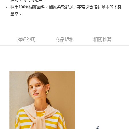
相關說明
採用100%棉質面料，觸感柔軟舒適，非常適合搭配基本的下身
【大哥付你分期使用說明】
單品。
AFTEE先享後付
1.本服務由台灣大哥大提供，台灣大哥大用戶可立即使用無須另外申請。
2.付款方式選擇「大哥付你分期」，訂單成立後會自動跳轉到大哥付的交易
相關說明
流程，驗證手機門號後，選擇欲分期的期數、繳款截止日，確認付款後即完
【關於「AFTEE先享後付」】
成交易。
ATM付款
AFTEE先享後付是「在收到商品之後才付款」的支付方式。 讓您購物簡單
3.實際核准額度、可分期數及費用金額請依後續交易確認頁面所載為準。
詳細說明
商品規格
相關推薦
便利好安心！
4.訂單成立30分鐘內，如未前往確認交易或遇審核未通過，訂單將自動取
１．簡單：不需註冊會員、不需綁卡、不需儲值。
運送方式
消。如遇「轉專審核」未通過狀況，表示未達大哥付你分期系統評分，恕無
２．便利：只要手機號碼，簡訊認證，即可結帳。
法說明評估內容。
３．安心：先確認商品／服務後，再付款。
全家取貨付款
【繳款方式說明】
1.分期款項不併入電信帳單，「大哥付你分期」於每月結算日後寄送繳費提
免運費
【「AFTEE先享後付」結帳流程】
醒簡訊。
１．於結帳方式選擇「AFTEE先享後付」後，將跳轉至「AFTEE先享後付」
2.透過簡訊連結打開帳單後，可選擇「超商條碼／台灣大直營門市／銀行轉
付款後全家取貨
結帳頁面，進行簡訊認證並確認金額後，即可完成結帳。
帳／街口支付／iPASS MONEY」等通路繳費。
２．訂單成立數日內，您將收到繳費通知簡訊。
免運費
３．收到繳費通知簡訊後14天內，點擊此簡訊中的連結，可透過四大超商／
【注意事項】
ATM／網路銀行／等多元方式進行付款，方視為交易完成。
萊爾富取貨付款
1.本服務係由「台灣大哥大股份有限公司」（以下簡稱本公司）所提供，讓
※ 請注意：結帳手續完成當下不需立刻繳費，但若您需要取消訂單，請聯絡
用戶於交易時，得透過本服務購買商品或服務，並由商店將買賣／分期付款
免運費
購買商品的店家。未經商家同意取消之訂單仍視為有效，需透過AFTEE先享
買賣價金債權讓與本公司後，依約使用本公司帳單繳交帳款。
後付繳納相關費用。
2.基於同意付款使用「大哥付你分期」之契約關係目的，商店將以您的個人
付款後萊爾富取貨
※ 交易是否成功請以「AFTEE先享後付 」之結帳頁面顯示為準，若有關於
資料（包含姓名、電話或地址）提供予台灣大哥大進項蒐集、處理及利用，
是否繳費成功／繳費後需取消欲退款等相關疑問，請聯繫「AFTEE先享後付
免運費
由本公司與您本人進行分期帳單所需資料之確認、核對及更正。
客戶支援中心」
https://netprotections.freshdesk.com/support/home
3.完整用戶服務條款，請詳閱以下連結：
https://oppay.tw/userRule