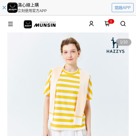
滿心線上購
開啟APP
立刻使用官方APP
0
1
/
10