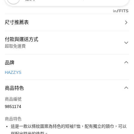
尺寸推薦表
付款與運送方式
超取免運費
付款方式
品牌
信用卡一次付款
HAZZYS
超商取貨付款
商品特色
LINE Pay
商品編號
Apple Pay
9851174
街口支付
商品特色
悠遊付
這是一款以條紋圖案為特色的短袖T恤，配有獨立的頸巾，可以
大哥付你分期
搭配出時尚的造型。