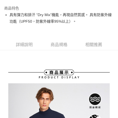
街口支付
商品特色
悠遊付
具有彈力和排汗 “Dry Mix”機能，再現自然質感。 具有防紫外線
大哥付你分期
功能（UPF50，防紫外線率95%以上）。
相關說明
【大哥付你分期使用說明】
AFTEE先享後付
1.本服務由台灣大哥大提供，台灣大哥大用戶可立即使用無須另外申請。
2.付款方式選擇「大哥付你分期」，訂單成立後會自動跳轉到大哥付的交易
相關說明
詳細說明
商品規格
相關推薦
流程，驗證手機門號後，選擇欲分期的期數、繳款截止日，確認付款後即完
【關於「AFTEE先享後付」】
成交易。
ATM付款
AFTEE先享後付是「在收到商品之後才付款」的支付方式。 讓您購物簡單
3.實際核准額度、可分期數及費用金額請依後續交易確認頁面所載為準。
便利好安心！
4.訂單成立30分鐘內，如未前往確認交易或遇審核未通過，訂單將自動取
１．簡單：不需註冊會員、不需綁卡、不需儲值。
運送方式
消。如遇「轉專審核」未通過狀況，表示未達大哥付你分期系統評分，恕無
２．便利：只要手機號碼，簡訊認證，即可結帳。
法說明評估內容。
３．安心：先確認商品／服務後，再付款。
全家取貨付款
【繳款方式說明】
1.分期款項不併入電信帳單，「大哥付你分期」於每月結算日後寄送繳費提
免運費
【「AFTEE先享後付」結帳流程】
醒簡訊。
１．於結帳方式選擇「AFTEE先享後付」後，將跳轉至「AFTEE先享後付」
2.透過簡訊連結打開帳單後，可選擇「超商條碼／台灣大直營門市／銀行轉
付款後全家取貨
結帳頁面，進行簡訊認證並確認金額後，即可完成結帳。
帳／街口支付／iPASS MONEY」等通路繳費。
２．訂單成立數日內，您將收到繳費通知簡訊。
免運費
３．收到繳費通知簡訊後14天內，點擊此簡訊中的連結，可透過四大超商／
【注意事項】
ATM／網路銀行／等多元方式進行付款，方視為交易完成。
萊爾富取貨付款
1.本服務係由「台灣大哥大股份有限公司」（以下簡稱本公司）所提供，讓
※ 請注意：結帳手續完成當下不需立刻繳費，但若您需要取消訂單，請聯絡
用戶於交易時，得透過本服務購買商品或服務，並由商店將買賣／分期付款
免運費
購買商品的店家。未經商家同意取消之訂單仍視為有效，需透過AFTEE先享