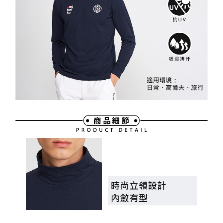
買賣價金債權讓與本公司後，依約使用本公司帳單繳交帳款。
後付繳納相關費用。
2.基於同意付款使用「大哥付你分期」之契約關係目的，商店將以您的個人
付款後萊爾富取貨
※ 交易是否成功請以「AFTEE先享後付 」之結帳頁面顯示為準，若有關於
資料（包含姓名、電話或地址）提供予台灣大哥大進項蒐集、處理及利用，
是否繳費成功／繳費後需取消欲退款等相關疑問，請聯繫「AFTEE先享後付
免運費
由本公司與您本人進行分期帳單所需資料之確認、核對及更正。
客戶支援中心」
https://netprotections.freshdesk.com/support/home
3.完整用戶服務條款，請詳閱以下連結：
https://oppay.tw/userRule
7-11取貨付款
【注意事項】
１．透過由恩沛科技股份有限公司提供之「AFTEE先享後付」服務完成之交
免運費
易，需依本服務之必要範圍內提供個人資料，並將交易相關給付款項請求債
權轉讓予恩沛科技股份有限公司。
付款後7-11取貨
２．關於個人資料處理事宜，請瀏覽以下網址：
免運費
https://aftee.tw/terms/#terms3
３．未成年的使用者請事先徵得法定代理人或監護人之同意方可使用
宅配
「AFTEE先享後付」，若未經同意申辦者引起之損失，本公司不負相關責
任。
免運費
４．使用「AFTEE先享後付」時，將依據個別帳號之用戶狀況，依本公司即
時審查核予不同之上限額度；若仍有額度不足之情形，本公司將視審查結果
離島宅配
請求用戶進行身份認證。
免運費
５．嚴禁一人註冊多個帳號或使用他人資訊註冊。若發現惡意使用之情形，
恩沛科技股份有限公司將有權停止該用戶之使用額度並採取法律行動。