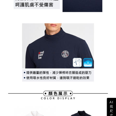
AI
找
尺
寸