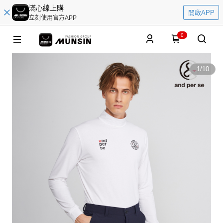
滿心線上購
開啟APP
立刻使用官方APP
0
1
/
10