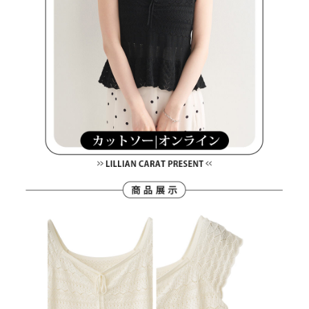
宅配
「AFTEE先享後付」，若未經同意申辦者引起之損失，本公司不負相關責
任。
免運費
４．使用「AFTEE先享後付」時，將依據個別帳號之用戶狀況，依本公司即
時審查核予不同之上限額度；若仍有額度不足之情形，本公司將視審查結果
離島宅配
請求用戶進行身份認證。
免運費
５．嚴禁一人註冊多個帳號或使用他人資訊註冊。若發現惡意使用之情形，
恩沛科技股份有限公司將有權停止該用戶之使用額度並採取法律行動。