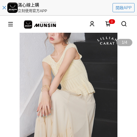
滿心線上購
開啟APP
立刻使用官方APP
0
1
/
4