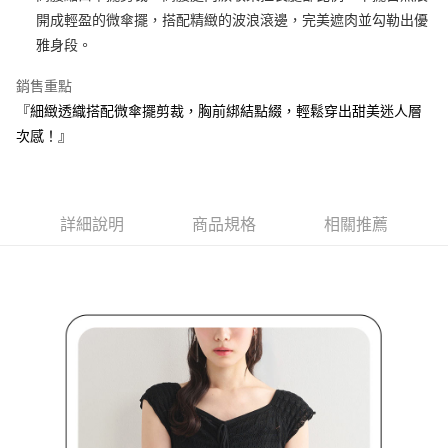
3.實際核准額度、可分期數及費用金額請依後續交易確認頁面所載為準。
便利好安心！
開成輕盈的微傘擺，搭配精緻的波浪滾邊，完美遮肉並勾勒出優
4.訂單成立30分鐘內，如未前往確認交易或遇審核未通過，訂單將自動取
１．簡單：不需註冊會員、不需綁卡、不需儲值。
運送方式
消。如遇「轉專審核」未通過狀況，表示未達大哥付你分期系統評分，恕無
雅身段。
２．便利：只要手機號碼，簡訊認證，即可結帳。
法說明評估內容。
３．安心：先確認商品／服務後，再付款。
全家取貨付款
【繳款方式說明】
銷售重點
1.分期款項不併入電信帳單，「大哥付你分期」於每月結算日後寄送繳費提
免運費
【「AFTEE先享後付」結帳流程】
『細緻透織搭配微傘擺剪裁，胸前綁結點綴，輕鬆穿出甜美迷人層
醒簡訊。
１．於結帳方式選擇「AFTEE先享後付」後，將跳轉至「AFTEE先享後付」
2.透過簡訊連結打開帳單後，可選擇「超商條碼／台灣大直營門市／銀行轉
付款後全家取貨
次感！』
結帳頁面，進行簡訊認證並確認金額後，即可完成結帳。
帳／街口支付／iPASS MONEY」等通路繳費。
２．訂單成立數日內，您將收到繳費通知簡訊。
免運費
３．收到繳費通知簡訊後14天內，點擊此簡訊中的連結，可透過四大超商／
【注意事項】
ATM／網路銀行／等多元方式進行付款，方視為交易完成。
萊爾富取貨付款
1.本服務係由「台灣大哥大股份有限公司」（以下簡稱本公司）所提供，讓
※ 請注意：結帳手續完成當下不需立刻繳費，但若您需要取消訂單，請聯絡
用戶於交易時，得透過本服務購買商品或服務，並由商店將買賣／分期付款
詳細說明
商品規格
相關推薦
免運費
購買商品的店家。未經商家同意取消之訂單仍視為有效，需透過AFTEE先享
買賣價金債權讓與本公司後，依約使用本公司帳單繳交帳款。
後付繳納相關費用。
2.基於同意付款使用「大哥付你分期」之契約關係目的，商店將以您的個人
付款後萊爾富取貨
※ 交易是否成功請以「AFTEE先享後付 」之結帳頁面顯示為準，若有關於
資料（包含姓名、電話或地址）提供予台灣大哥大進項蒐集、處理及利用，
是否繳費成功／繳費後需取消欲退款等相關疑問，請聯繫「AFTEE先享後付
免運費
由本公司與您本人進行分期帳單所需資料之確認、核對及更正。
客戶支援中心」
https://netprotections.freshdesk.com/support/home
3.完整用戶服務條款，請詳閱以下連結：
https://oppay.tw/userRule
7-11取貨付款
【注意事項】
１．透過由恩沛科技股份有限公司提供之「AFTEE先享後付」服務完成之交
免運費
易，需依本服務之必要範圍內提供個人資料，並將交易相關給付款項請求債
權轉讓予恩沛科技股份有限公司。
付款後7-11取貨
２．關於個人資料處理事宜，請瀏覽以下網址：
免運費
https://aftee.tw/terms/#terms3
３．未成年的使用者請事先徵得法定代理人或監護人之同意方可使用