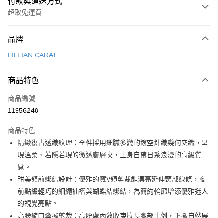
付款與運送方式
超取免運費
付款方式
品牌
信用卡一次付款
LILLIAN CARAT
超商取貨付款
商品特色
LINE Pay
商品編號
Apple Pay
11956248
街口支付
商品特色
悠遊付
精緻復古透織紋理：全件採用細膩多變的鏤空針織幾何交織，呈
大哥付你分期
現溫柔、若隱若現的微透膚層次，上身自帶日系浪漫的高級質
相關說明
感。
【大哥付你分期使用說明】
甜美領前綁結設計：優雅的寬V領剪裁能漂亮延伸頸部線條，胸
AFTEE先享後付
1.本服務由台灣大哥大提供，台灣大哥大用戶可立即使用無須另外申請。
前點綴輕巧的細繩抽褶與蝴蝶結綁結，為簡約輪廓增添優雅迷人
2.付款方式選擇「大哥付你分期」，訂單成立後會自動跳轉到大哥付的交易
相關說明
流程，驗證手機門號後，選擇欲分期的期數、繳款截止日，確認付款後即完
的視覺亮點。
【關於「AFTEE先享後付」】
成交易。
ATM付款
AFTEE先享後付是「在收到商品之後才付款」的支付方式。 讓您購物簡單
高腰縮口傘擺剪裁：高腰處內斂收束拉長腿部比例，下擺自然展