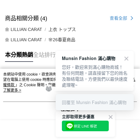
商品相關分類 (4)
查看全部
🌼 LILLIAN CARAT
上衣 トップス
🌼 LILLIAN CARAT
🌸26春夏商品
本分類熱銷
全站排行
Munsin Fashion 滿心購物
您好，歡迎來到滿心購物商城！
有任何問題，請直接留下您的姓名
本網站中使用 cookie，欲查詢有關本網站使用 cookie 方式之詳情，及若您不希
及聯絡電話，方便我們以最快速度
熱門標籤
望在電腦上使用 cookie 時應如何變更電腦的 cookie 設定，請參閱本網站「
隱私
處理喔~
權條款
」之 Cookie 聲明。您繼續使用本網站即表示您同意本公司得按本網站使
用條款之 Cookie 聲明使用 cookie。
了解更多 >
回覆至 Munsin Fashion 滿心購物
我知道了
立即取得更多優惠
綁定 LINE 帳號