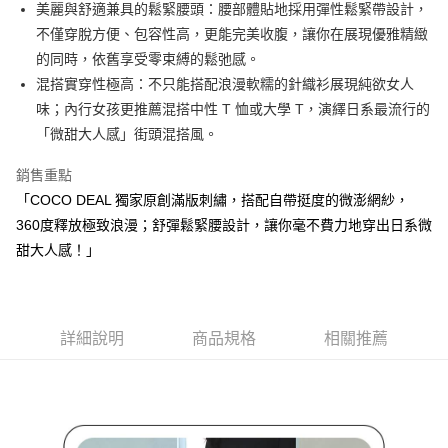
ATM付款
AFTEE先享後付是「在收到商品之後才付款」的支付方式。 讓您購物簡單
美麗與舒適兼具的鬆緊腰頭：腰部體貼地採用彈性鬆緊帶設計，
3.實際核准額度、可分期數及費用金額請依後續交易確認頁面所載為準。
便利好安心！
不僅穿脫方便、包容性高，更能完美收腹，讓你在展現優雅精緻
4.訂單成立30分鐘內，如未前往確認交易或遇審核未通過，訂單將自動取
１．簡單：不需註冊會員、不需綁卡、不需儲值。
運送方式
消。如遇「轉專審核」未通過狀況，表示未達大哥付你分期系統評分，恕無
的同時，依舊享受零束縛的鬆弛感。
２．便利：只要手機號碼，簡訊認證，即可結帳。
法說明評估內容。
３．安心：先確認商品／服務後，再付款。
混搭實穿性極高：不只能搭配浪漫軟糯的針織衫展現純欲女人
全家取貨付款
【繳款方式說明】
1.分期款項不併入電信帳單，「大哥付你分期」於每月結算日後寄送繳費提
味；內行女孩更推薦混搭中性 T 恤或大學 T，演繹日系最流行的
免運費
【「AFTEE先享後付」結帳流程】
醒簡訊。
１．於結帳方式選擇「AFTEE先享後付」後，將跳轉至「AFTEE先享後付」
「微甜大人感」街頭混搭風。
2.透過簡訊連結打開帳單後，可選擇「超商條碼／台灣大直營門市／銀行轉
付款後全家取貨
結帳頁面，進行簡訊認證並確認金額後，即可完成結帳。
帳／街口支付／iPASS MONEY」等通路繳費。
２．訂單成立數日內，您將收到繳費通知簡訊。
銷售重點
免運費
３．收到繳費通知簡訊後14天內，點擊此簡訊中的連結，可透過四大超商／
【注意事項】
「COCO DEAL 獨家原創滿版刺繡，搭配自帶挺度的微澎網紗，
ATM／網路銀行／等多元方式進行付款，方視為交易完成。
萊爾富取貨付款
1.本服務係由「台灣大哥大股份有限公司」（以下簡稱本公司）所提供，讓
※ 請注意：結帳手續完成當下不需立刻繳費，但若您需要取消訂單，請聯絡
360度釋放極致浪漫；舒彈鬆緊腰設計，讓你毫不費力地穿出日系微
用戶於交易時，得透過本服務購買商品或服務，並由商店將買賣／分期付款
免運費
購買商品的店家。未經商家同意取消之訂單仍視為有效，需透過AFTEE先享
甜大人感！」
買賣價金債權讓與本公司後，依約使用本公司帳單繳交帳款。
後付繳納相關費用。
2.基於同意付款使用「大哥付你分期」之契約關係目的，商店將以您的個人
付款後萊爾富取貨
※ 交易是否成功請以「AFTEE先享後付 」之結帳頁面顯示為準，若有關於
資料（包含姓名、電話或地址）提供予台灣大哥大進項蒐集、處理及利用，
是否繳費成功／繳費後需取消欲退款等相關疑問，請聯繫「AFTEE先享後付
免運費
由本公司與您本人進行分期帳單所需資料之確認、核對及更正。
客戶支援中心」
https://netprotections.freshdesk.com/support/home
3.完整用戶服務條款，請詳閱以下連結：
https://oppay.tw/userRule
詳細說明
商品規格
相關推薦
7-11取貨付款
【注意事項】
１．透過由恩沛科技股份有限公司提供之「AFTEE先享後付」服務完成之交
免運費
易，需依本服務之必要範圍內提供個人資料，並將交易相關給付款項請求債
權轉讓予恩沛科技股份有限公司。
付款後7-11取貨
２．關於個人資料處理事宜，請瀏覽以下網址：
免運費
https://aftee.tw/terms/#terms3