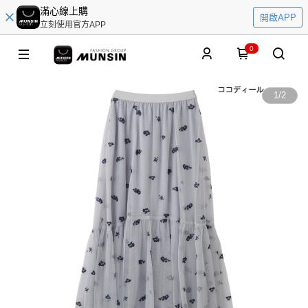
滿心線上購
開啟APP
立刻使用官方APP
0
1
/
2