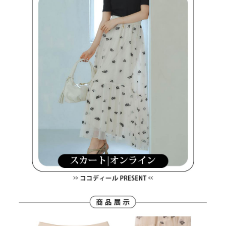
３．未成年的使用者請事先徵得法定代理人或監護人之同意方可使用
宅配
「AFTEE先享後付」，若未經同意申辦者引起之損失，本公司不負相關責
任。
免運費
４．使用「AFTEE先享後付」時，將依據個別帳號之用戶狀況，依本公司即
時審查核予不同之上限額度；若仍有額度不足之情形，本公司將視審查結果
離島宅配
請求用戶進行身份認證。
免運費
５．嚴禁一人註冊多個帳號或使用他人資訊註冊。若發現惡意使用之情形，
恩沛科技股份有限公司將有權停止該用戶之使用額度並採取法律行動。