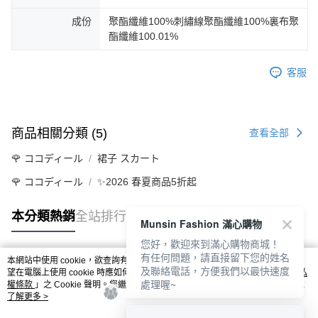
成份
聚酯纖維100%刺繡線聚酯纖維100%裏布聚
酯纖維100.01%
客服
商品相關分類 (5)
查看全部
🌹 ココディール
裙子 スカート
🌹 ココディール
✨2026 春夏商品5折起
本分類熱銷
全站排行
Munsin Fashion 滿心購物
您好，歡迎來到滿心購物商城！
有任何問題，請直接留下您的姓名
本網站中使用 cookie，欲查詢有關本網站使用 cookie 方式之詳情，及若您不希
及聯絡電話，方便我們以最快速度
熱門標籤
望在電腦上使用 cookie 時應如何變更電腦的 cookie 設定，請參閱本網站「
隱私
處理喔~
權條款
」之 Cookie 聲明。您繼續使用本網站即表示您同意本公司得按本網站使
用條款之 Cookie 聲明使用 cookie。
了解更多 >