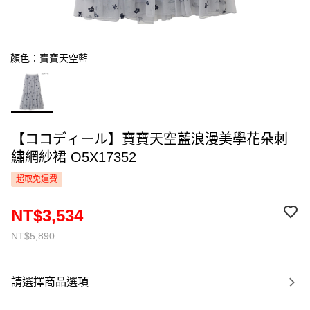
顏色：寶寶天空藍
【ココディール】寶寶天空藍浪漫美學花朵刺
繡網紗裙 O5X17352
超取免運費
NT$3,534
NT$5,890
請選擇商品選項