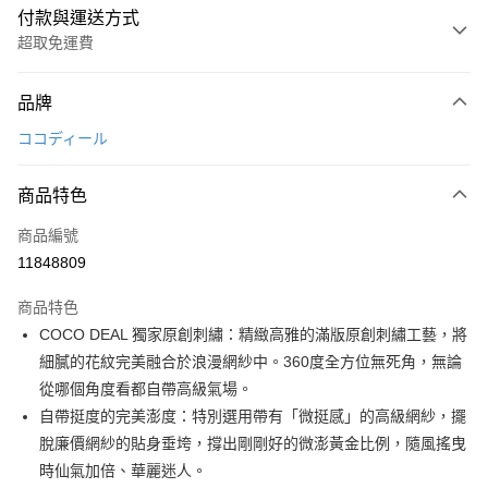
付款與運送方式
超取免運費
付款方式
品牌
信用卡一次付款
ココディール
超商取貨付款
商品特色
LINE Pay
商品編號
Apple Pay
11848809
街口支付
商品特色
悠遊付
COCO DEAL 獨家原創刺繡：精緻高雅的滿版原創刺繡工藝，將
大哥付你分期
細膩的花紋完美融合於浪漫網紗中。360度全方位無死角，無論
相關說明
從哪個角度看都自帶高級氣場。
【大哥付你分期使用說明】
自帶挺度的完美澎度：特別選用帶有「微挺感」的高級網紗，擺
AFTEE先享後付
1.本服務由台灣大哥大提供，台灣大哥大用戶可立即使用無須另外申請。
脫廉價網紗的貼身垂垮，撐出剛剛好的微澎黃金比例，隨風搖曳
2.付款方式選擇「大哥付你分期」，訂單成立後會自動跳轉到大哥付的交易
相關說明
流程，驗證手機門號後，選擇欲分期的期數、繳款截止日，確認付款後即完
時仙氣加倍、華麗迷人。
【關於「AFTEE先享後付」】
成交易。