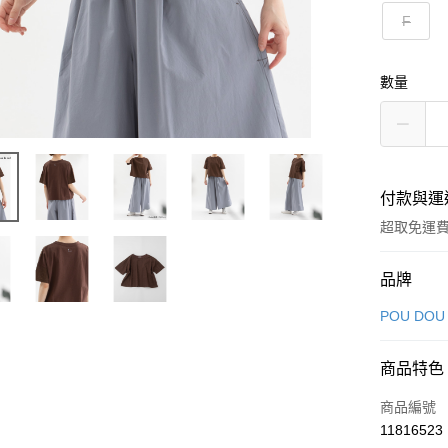
F
數量
付款與運
超取免運
付款方式
品牌
信用卡一
POU DOU
超商取貨
商品特色
LINE Pay
商品編號
Apple Pay
11816523