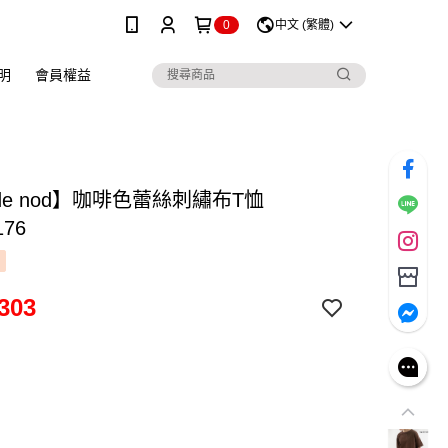
0
中文 (繁體)
明
會員權益
 de nod】咖啡色蕾絲刺繡布T恤
176
303