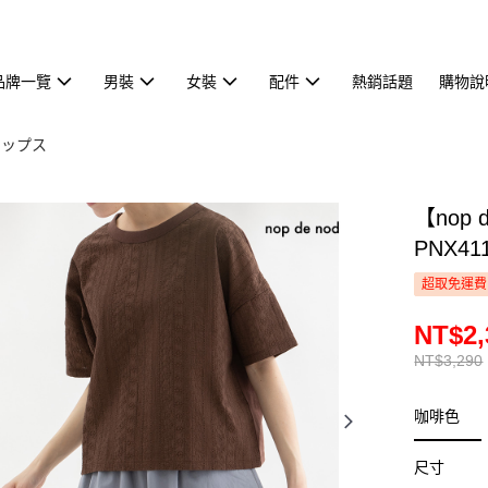
品牌一覽
男裝
女裝
配件
熱銷話題
購物說
トップス
【nop
PNX41
超取免運費
NT$2,
NT$3,290
咖啡色
尺寸