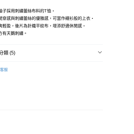
袖子採用刺繡蕾絲布料的T恤・
閒穿感與刺繡蕾絲的優雅感，可當作襯衫般的上衣・
爽輕盈，後片為針織平紋布，增添舒適休閒感・
享後付
方有天鵝刺繡。
FTEE先享後付」】
先享後付是「在收到商品之後才付款」的支付方式。 讓您購物簡單
心！
類 (5)
：不需註冊會員、不需綁卡、不需儲值。
：只要手機號碼，簡訊認證，即可結帳。
DOU DOU
🍀nop de nod 系列
上衣 トップス
：先確認商品／服務後，再付款。
客服
DOU DOU
🌼 新品任3件85折
付款
EE先享後付」結帳流程】
方式選擇「AFTEE先享後付」後，將跳轉至「AFTEE先享後
上衣
短袖T恤
頁面，進行簡訊認證並確認金額後，即可完成結帳。
家取貨
成立數日內，您將收到繳費通知簡訊。
春夏新品
🕊️POU DOU DOU
費通知簡訊後14天內，點擊此簡訊中的連結，可透過四大超商
DOU DOU
🌿 春夏單品4折起
nop de nod
網路銀行／等多元方式進行付款，方視為交易完成。
：結帳手續完成當下不需立刻繳費，但若您需要取消訂單，請聯
貨付款
的店家。未經商家同意取消之訂單仍視為有效，需透過AFTEE
繳納相關費用。
否成功請以「AFTEE先享後付 」之結帳頁面顯示為準，若有關於
功／繳費後需取消欲退款等相關疑問，請聯繫「AFTEE先享後
爾富取貨