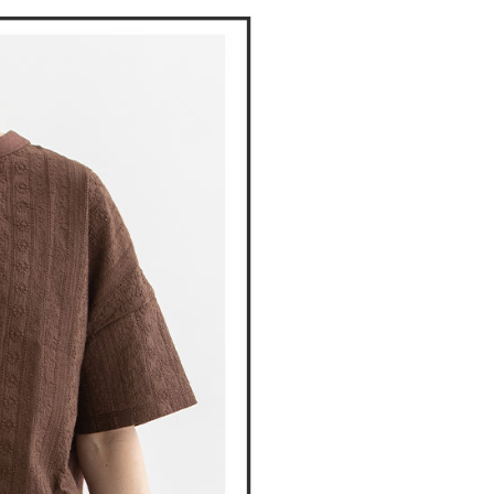
援中心」
https://netprotections.freshdesk.com/support/home
項】
付款
恩沛科技股份有限公司提供之「AFTEE先享後付」服務完成之
依本服務之必要範圍內提供個人資料，並將交易相關給付款項請
讓予恩沛科技股份有限公司。
個人資料處理事宜，請瀏覽以下網址：
1取貨
ee.tw/terms/#terms3
年的使用者請事先徵得法定代理人或監護人之同意方可使用
E先享後付」，若未經同意申辦者引起之損失，本公司不負相關責
AFTEE先享後付」時，將依據個別帳號之用戶狀況，依本公司
核予不同之上限額度；若仍有額度不足之情形，本公司將視審查
用戶進行身份認證。
一人註冊多個帳號或使用他人資訊註冊。若發現惡意使用之情
科技股份有限公司將有權停止該用戶之使用額度並採取法律行