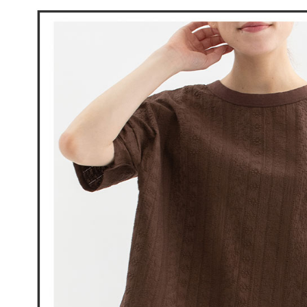
付客戶支
免運費
【注意事
7-11取貨
１．透過由
交易，需
免運費
求債權轉
２．關於
付款後7-1
https://aft
免運費
３．未成
「AFTE
宅配
任。
４．使用「
免運費
即時審查
結果請求
離島宅配
５．嚴禁
免運費
形，恩沛
動。