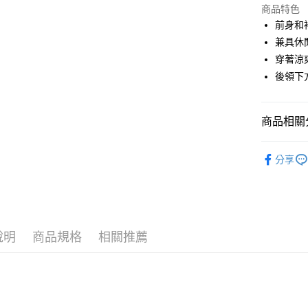
商品特色
街口支付
前身和
悠遊付
兼具休
穿著涼
AFTEE先
後領下
相關說明
【關於「A
ATM付款
AFTEE
便利好安
商品相關分
１．簡單
２．便利
運送方式
🕊️ POU 
３．安心
分享
🕊️ POU 
全家取貨
【「AFT
免運費
１．於結帳
▶女裝
付」結帳
付款後全
２．訂單
🌸2026 
３．收到繳
免運費
說明
商品規格
相關推薦
🕊️ POU 
／ATM／
※ 請注意
萊爾富取
絡購買商品
先享後付
免運費
※ 交易是
是否繳費成
付款後萊