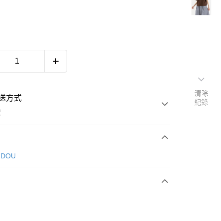
清除
送方式
紀錄
費
次付款
 DOU
付款