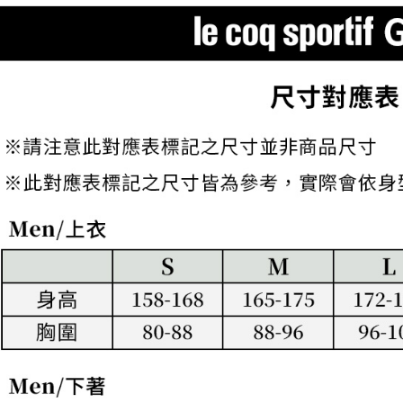
す。
き、限度
付款後7-1
2. 「OP
2.決済金額
送料無料
人情報（
3.現在、
処理およ
宅配
報の確認
三、利用規
3. 完全
プロテクシ
送料無料
ださい：
ht
します。
文者の氏
離島宅配
これに限ら
送料無料
されます。
AFTEE
明』をご
AFTEE
なります。
延滞納金
後見人の同
個人情報
を行使し
cs_tw@netp
を、必要な
AFTEE
意いただ