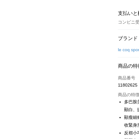
支払いと
コンビニ
お支払い
ブランド
クレジット
le coq spo
コンビニ
商品の特
LINE Pay
商品番号
Apple Pay
11802625
JKOPAY
商品の特
多巴胺
Easy Walle
顯白、
顯瘦細
OP Pay La
説明
收緊身
【OP Pay
反褶小
AFTEE
1. 本サ