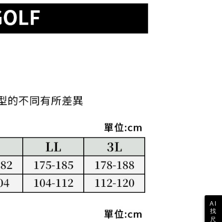
額が設定されます。
1取貨
 Pay Later」を利用する契約関係の目的から、店舗はあなたの個
は最低NT$20です。
名前、電話または住所を含む）を台湾大哥大に提供し、収集、
台湾の会員のみご利用いただけます。
び利用するために、当社があなた本人と分割請求書に必要な情
、照合および修正を行います。
約「AFTEE代金後払い」（以下当サービスという）はネット
なユーザーサービス規約については、以下のリンクを参照してく
ョンズ（以下 AFTEE という）が提供し、AFTEEが代金を徴収
tps://oppay.tw/userRule
当サービスご利用の際に提供しなければならない個人情報（注
名、電話番号、受取人の氏名、電話番号、受取人住所を含むが
ない）は、AFTEEに渡され当サービスで必要な範囲内で利用
AFTEEの個人情報の収集、処理、利用について、詳細は
公式ホームページの『個人情報の収集、処理及び利用に関する声
参照ください（
https://aftee.tw/privacypolicy/
）。
の初回ご利用の際に、審査を通過すれば、最高額がNT$10,000に
支払い期限を過ぎた場合、その金額に基づいて年利20%の遅
が加算されます。未成年の利用者は、事前に法定代理人または
意を得ればAFTEEをご利用いただけます。
の処理、利用について疑問がある、または関連する法律の権利
たい場合は、ネットプロテクションズ
rotections.co.jp
にご連絡ください。上記に示した個人情報
購入注文書とあわせてAFTEEにご提供いただく、または
AI
にあなたの個人情報の収集、処理、利用を許可することににご同
找
けない場合は、当サービスを選択しないでください。
尺