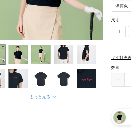
深藍色
尺寸
LL
尺寸對應
数量
もっと見る