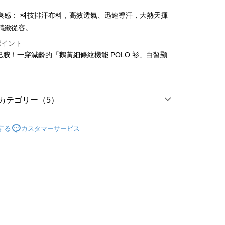
。
請なしで即時に利用可能です。
方法で「OP Pay Later」を選択すると、注文が成立した後に自
爽感： 科技排汗布料，高效透氣、迅速導汗，大熱天揮
TEE代金後払いについて
 Pay Later の取引プロセスに移行し、携帯番号を確認後、分割
い方法でAFTEE代金後払いを選択すると、携帯電話認証ウィン
精緻從容。
数や支払い期限を選択し、支払いを確認すると取引が完了しま
示されます。
ポイント
で認証してお支払い手続を進めてください。
の承認額、分割回数および費用については、後続の取引確認ペー
るときのお支払いは不要です。商品はご指定の住所に配送されま
多巴胺！一穿減齡的「鵝黃細條紋機能 POLO 衫」白皙顯
とします。
成立後30分以内に確認取引を行わない場合や審査が通過しない場
が完了すると、携帯に支払い通知のSMSが届きます。アプリ会
付款
は自動的にキャンセルされます。「転専審査」に未通過の状況
、AFTEE アプリプッシュ通知が届きます。
た場合は、システムの評価基準に達していないことを意味し、
け取り時のお支払いは不要です。商品を確かめてから、SMSま
についての説明はいたしかねます。
の通知に従って、4大コンビニ、またはATM/オンラインバンキ
カテゴリー（5）
家取貨
支払いください。
sportif GOLF
女款 | 短袖POLO/立領衫
方法の説明】
限は最短で 14 日以内ですので、ご注意ください。AFTEE ア
する
カスタマーサービス
いの金額は電信請求書に統合されず、「OP Pay Later」は毎月
ンロードして AFTEE 会員になるとお支払い期限を最長 45 日
上衣
短袖POLO/立領衫
貨付款
に支払いリマインダーのSMSを送信します。
延長できます。
Sのリンクを通じて請求書を開いた後、「コンビニバーコード／台
選｜精選3折起
🌡️熱浪來襲：涼感❎機能❎專區
上衣
舗／銀行振込／街口支払い／iPASS MONEY」などのチャネル
は、ショップが請求した期日と、AFTEEで延長できる日数を
を選択できます。
春夏新品
⛳ le coq sportif Golf公雞高爾夫
爾富取貨
されます。AFTEEで注文すると、商品を受け取るまで支払い
長できますが、商品を期限内に受け取れない場合があります
sportif GOLF
🏌️‍♂️ 2026春夏商品
項】
約商品や商品到着日が比較的遅い商品）。そのため、商品到着
ービスは「台湾大哥大株式会社」（以下「当社」といいます）に
わらず、AFTEEで指定された期限内にお支払いください。
付款
供され、ユーザーが取引時に本サービスを通じて商品やサービ
できるようにし、店舗が売買／分割払い売買の債権を当社に譲
い限度額
、契約に基づいて当社の請求書で帳款を支払うことになりま
AFTEEを ご利用の際に、認証結果及び当社の審査の結果に基づ