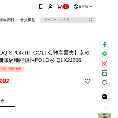
0
日本語
購物說明
會員權益
COQ SPORTIF GOLF公雞高爾夫】女款
條紋機能短袖POLO衫 QLX2J206
け取り送料無料
992
藍色