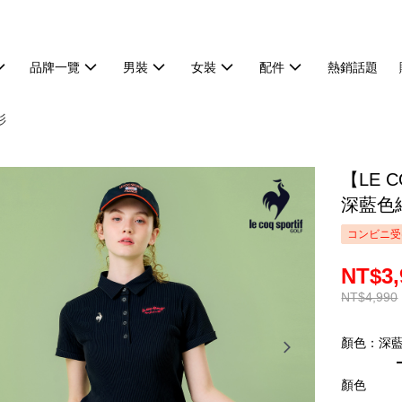
品牌一覽
男裝
女裝
配件
熱銷話題
衫
【LE 
深藍色細
コンビニ受
NT$3,
NT$4,990
顏色：深
顏色