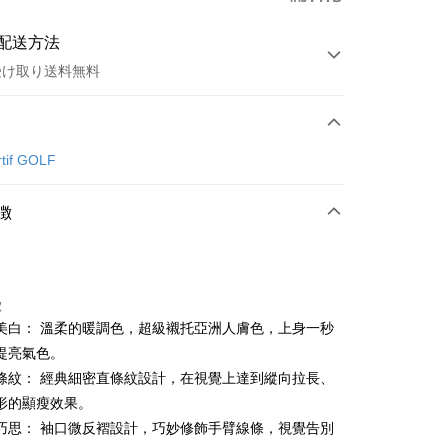
配送方法
受け取り送料無料
方法
カード1回払い
rtif GOLF
店頭代金引換
徴
徴
美白： 溫柔的暖調色，超級襯托亞洲人膚色，上身一秒
t
提亮氣色。
條紋： 經典細密直條紋設計，在視覺上達到縱向拉長、
ter
形的顯瘦效果。
 Later 使用説明】
巧思： 袖口微反褶設計，巧妙修飾手臂線條，視覺告別
代金後払い
ービスは台湾大哥大によって提供され、台湾大哥大のユーザーは