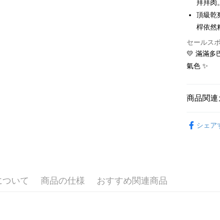
拜拜肉
追加の申
説明
2. 支払い
頂級乾
一、 AF
ATM払い
動的に OP
1.お支払
桿依然
払いの回
ドウが表
す。
セールス
2.SMS
3. 実際
3.注文す
💛 滿滿
配送方法
ジを基準
す。
氣色 ✨
4. 注文
4.ご注文
全家取貨
合、注文
員の場合は
が発生し
送料無料
5.商品受
評価内容
たはアプリ
商品関連
付款後全
ングでお
送料無料
⛳️ le coq 
【支払い
代金納付期
シェア
1. 分割払
プリをダウ
▶女裝
萊爾富取
の締め日後
以内まで
2. SM
送料無料
📍本月精
湾大直営店
お支払期限
で支払い
🌸2026 
付款後萊
もとに計算
期限を延
について
商品の仕様
おすすめ関連商品
送料無料
⛳️ le coq 
【注意事
（例：予
1. 本サ
の有無に関
7-11取貨
よって提
スを購入
二、支払
送料無料
渡した後
1.初回 