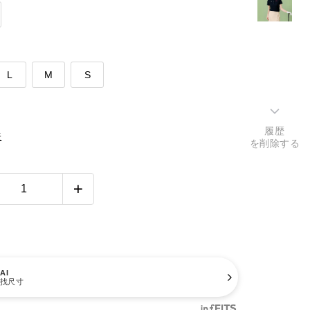
L
M
S
履歴
表
を削除する
AI
找尺寸