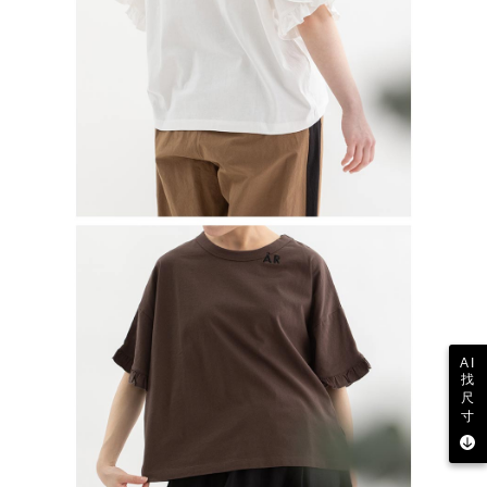
AI
找
尺
寸