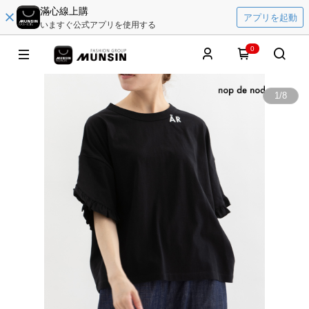
滿心線上購
アプリを起動
いますぐ公式アプリを使用する
0
1
/
8