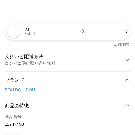
AI
找尺寸
支払いと配送方法
コンビニ受け取り送料無料
お支払い方法
ブランド
クレジットカード1回払い
POU DOU DOU
コンビニ店頭代金引換
LINE Pay
商品の特徴
Apple Pay
商品番号
11747458
JKOPAY