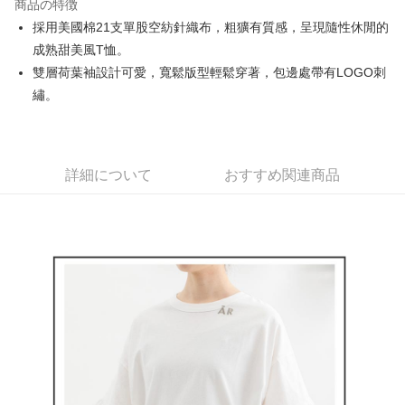
商品の特徴
Easy Wallet
採用美國棉21支單股空紡針織布，粗獷有質感，呈現隨性休閒的
AFTEE代金後払い
成熟甜美風T恤。
説明
雙層荷葉袖設計可愛，寬鬆版型輕鬆穿著，包邊處帶有LOGO刺
一、 AFTEE代金後払いについて
繡。
ATM払い
1.お支払い方法でAFTEE代金後払いを選択すると、携帯電話認証ウィンド
ウが表示されます。
2.SMSで認証してお支払い手続を進めてください。
配送方法
3.注文するときのお支払いは不要です。商品はご指定の住所に配送されま
す。
全家取貨付款
詳細について
おすすめ関連商品
4.ご注文が完了すると、携帯に支払い通知のSMSが届きます。アプリ会員
送料無料
の場合は、AFTEE アプリプッシュ通知が届きます。
5.商品受け取り時のお支払いは不要です。商品を確かめてから、SMSまた
付款後全家取貨
はアプリの通知に従って、4大コンビニ、またはATM/オンラインバンキン
グでお支払いください。
送料無料
代金納付期限は最短で 14 日以内ですので、ご注意ください。AFTEE アプ
萊爾富取貨付款
リをダウンロードして AFTEE 会員になるとお支払い期限を最長 45 日以内
送料無料
まで延長できます。
付款後萊爾富取貨
お支払期限は、ショップが請求した期日と、AFTEEで延長できる日数をも
とに計算されます。AFTEEで注文すると、商品を受け取るまで支払い期限
送料無料
を延長できますが、商品を期限内に受け取れない場合があります（例：予
約商品や商品到着日が比較的遅い商品）。そのため、商品到着の有無に関
7-11取貨付款