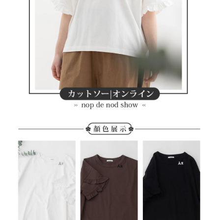
わらず、AFTEEで指定された期限内にお支払いください。
送料無料
二、支払い限度額
付款後7-11取貨
1.初回 AFTEEを ご利用の際に、認証結果及び当社の審査の結果に基づ
き、限度額が設定されます。
送料無料
2.決済金額は最低NT$20です。
3.現在、台湾の会員のみご利用いただけます。
宅配
三、利用規約「AFTEE代金後払い」（以下当サービスという）はネットプ
送料無料
ロテクションズ（以下 AFTEE という）が提供し、AFTEEが代金を徴収し
ます。当サービスご利用の際に提供しなければならない個人情報（注文者
離島宅配
の氏名、電話番号、受取人の氏名、電話番号、受取人住所を含むがこれに
送料無料
限らない）は、AFTEEに渡され当サービスで必要な範囲内で利用されま
す。AFTEEの個人情報の収集、処理、利用について、詳細はAFTEE公式ホ
ームページの『個人情報の収集、処理及び利用に関する声明』をご参照く
ださい（
https://aftee.tw/privacypolicy/
）。
AFTEEの初回ご利用の際に、審査を通過すれば、最高額がNT$10,000にな
ります。支払い期限を過ぎた場合、その金額に基づいて年利20%の遅延滞
納金が加算されます。未成年の利用者は、事前に法定代理人または後見人
の同意を得ればAFTEEをご利用いただけます。
個人情報の処理、利用について疑問がある、または関連する法律の権利を
行使したい場合は、ネットプロテクションズ
cs_tw@netprotections.co.jp
にご連絡ください。上記に示した個人情報を、必要な購入注文書とあわせ