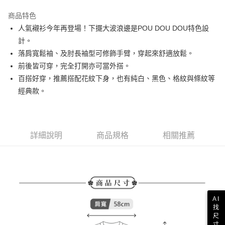
街口支付
商品特色
悠遊付
人氣襯衫今年再登場！下擺大波浪邊是POU DOU DOU特色設
AFTEE先享後付
計。
相關說明
落肩寬鬆袖、及肘長袖型可修飾手臂，穿起來舒適放鬆。
【關於「AFTEE先享後付」】
前後皆可穿，完全打開亦可當外搭。
ATM付款
AFTEE先享後付是「在收到商品之後才付款」的支付方式。 讓您購物簡單
百搭好穿，推薦搭配花紋下身，也有純白、黑色、格紋與條紋等
便利好安心！
１．簡單：不需註冊會員、不需綁卡、不需儲值。
經典款。
運送方式
２．便利：只要手機號碼，簡訊認證，即可結帳。
３．安心：先確認商品／服務後，再付款。
全家取貨付款
免運費
【「AFTEE先享後付」結帳流程】
１．於結帳方式選擇「AFTEE先享後付」後，將跳轉至「AFTEE先享後付」
詳細說明
商品規格
相關推薦
付款後全家取貨
結帳頁面，進行簡訊認證並確認金額後，即可完成結帳。
２．訂單成立數日內，您將收到繳費通知簡訊。
免運費
３．收到繳費通知簡訊後14天內，點擊此簡訊中的連結，可透過四大超商／
ATM／網路銀行／等多元方式進行付款，方視為交易完成。
萊爾富取貨付款
※ 請注意：結帳手續完成當下不需立刻繳費，但若您需要取消訂單，請聯絡
免運費
購買商品的店家。未經商家同意取消之訂單仍視為有效，需透過AFTEE先享
後付繳納相關費用。
AI
付款後萊爾富取貨
※ 交易是否成功請以「AFTEE先享後付 」之結帳頁面顯示為準，若有關於
找
尺
是否繳費成功／繳費後需取消欲退款等相關疑問，請聯繫「AFTEE先享後付
免運費
寸