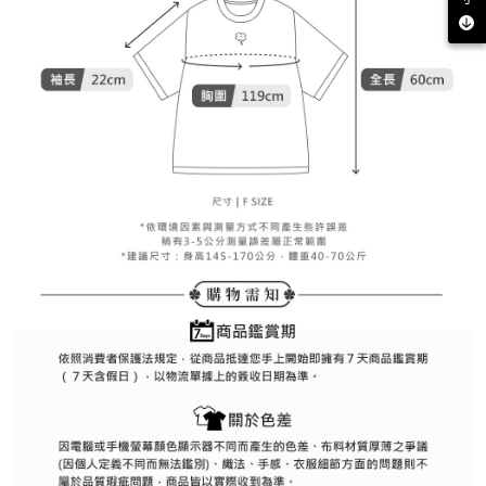
客戶支援中心」
https://netprotections.freshdesk.com/support/home
7-11取貨付款
【注意事項】
１．透過由恩沛科技股份有限公司提供之「AFTEE先享後付」服務完成之交
免運費
易，需依本服務之必要範圍內提供個人資料，並將交易相關給付款項請求債
權轉讓予恩沛科技股份有限公司。
付款後7-11取貨
２．關於個人資料處理事宜，請瀏覽以下網址：
免運費
https://aftee.tw/terms/#terms3
３．未成年的使用者請事先徵得法定代理人或監護人之同意方可使用
宅配
「AFTEE先享後付」，若未經同意申辦者引起之損失，本公司不負相關責
任。
免運費
４．使用「AFTEE先享後付」時，將依據個別帳號之用戶狀況，依本公司即
時審查核予不同之上限額度；若仍有額度不足之情形，本公司將視審查結果
離島宅配
請求用戶進行身份認證。
免運費
５．嚴禁一人註冊多個帳號或使用他人資訊註冊。若發現惡意使用之情形，
恩沛科技股份有限公司將有權停止該用戶之使用額度並採取法律行動。