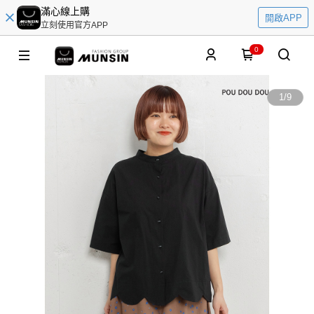
滿心線上購
開啟APP
立刻使用官方APP
0
1
/
9