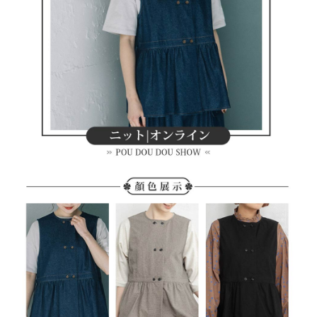
客戶支援中心」
https://netprotections.freshdesk.com/support/home
7-11取貨付款
【注意事項】
１．透過由恩沛科技股份有限公司提供之「AFTEE先享後付」服務完成之交
每筆NT$80，滿NT$2,000(含以上)免運費
易，需依本服務之必要範圍內提供個人資料，並將交易相關給付款項請求債
權轉讓予恩沛科技股份有限公司。
付款後7-11取貨
２．關於個人資料處理事宜，請瀏覽以下網址：
每筆NT$80，滿NT$2,000(含以上)免運費
https://aftee.tw/terms/#terms3
３．未成年的使用者請事先徵得法定代理人或監護人之同意方可使用
宅配
「AFTEE先享後付」，若未經同意申辦者引起之損失，本公司不負相關責
任。
每筆NT$80，滿NT$2,000(含以上)免運費
４．使用「AFTEE先享後付」時，將依據個別帳號之用戶狀況，依本公司即
時審查核予不同之上限額度；若仍有額度不足之情形，本公司將視審查結果
離島宅配
請求用戶進行身份認證。
每筆NT$280，滿NT$2,000(含以上)免運費
５．嚴禁一人註冊多個帳號或使用他人資訊註冊。若發現惡意使用之情形，
恩沛科技股份有限公司將有權停止該用戶之使用額度並採取法律行動。