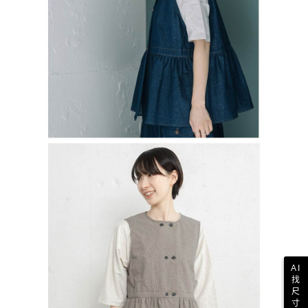
AI
找
尺
寸