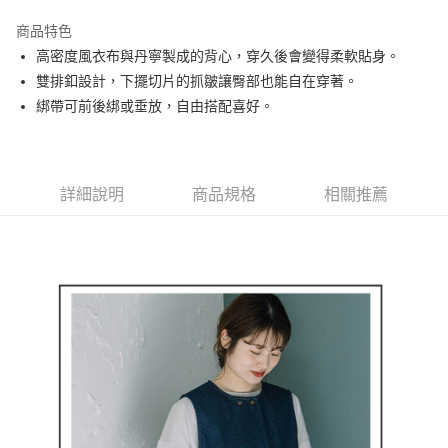
街口支付
商品特色
悠遊付
高密度風衣布與丹寧製成的背心，穿久後會變得柔軟貼身。
AFTEE先享後付
雙排釦設計，下擺切片的抓皺讓臀部也能自在穿著。
相關說明
綁帶可前後綁或垂放，自由搭配喜好。
【關於「AFTEE先享後付」】
ATM付款
AFTEE先享後付是「在收到商品之後才付款」的支付方式。 讓您購物簡單
便利好安心！
１．簡單：不需註冊會員、不需綁卡、不需儲值。
運送方式
詳細說明
商品規格
相關推薦
２．便利：只要手機號碼，簡訊認證，即可結帳。
３．安心：先確認商品／服務後，再付款。
全家取貨付款
每筆NT$80，滿NT$2,000(含以上)免運費
【「AFTEE先享後付」結帳流程】
１．於結帳方式選擇「AFTEE先享後付」後，將跳轉至「AFTEE先享後付」
付款後全家取貨
結帳頁面，進行簡訊認證並確認金額後，即可完成結帳。
２．訂單成立數日內，您將收到繳費通知簡訊。
每筆NT$80，滿NT$2,000(含以上)免運費
３．收到繳費通知簡訊後14天內，點擊此簡訊中的連結，可透過四大超商／
ATM／網路銀行／等多元方式進行付款，方視為交易完成。
萊爾富取貨付款
※ 請注意：結帳手續完成當下不需立刻繳費，但若您需要取消訂單，請聯絡
每筆NT$80，滿NT$2,000(含以上)免運費
購買商品的店家。未經商家同意取消之訂單仍視為有效，需透過AFTEE先享
後付繳納相關費用。
付款後萊爾富取貨
※ 交易是否成功請以「AFTEE先享後付 」之結帳頁面顯示為準，若有關於
是否繳費成功／繳費後需取消欲退款等相關疑問，請聯繫「AFTEE先享後付
每筆NT$80，滿NT$2,000(含以上)免運費