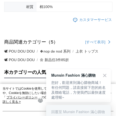
材質
棉100%
カスタマーサービス
商品関連カテゴリー（5）
[すべて表示]
🕊️ POU DOU DOU
🍀nop de nod 系列
上衣 トップス
🕊️ POU DOU DOU
🌼 新品任3件85折
本カテゴリーの人気商品
サイト全体のランキング
Munsin Fashion 滿心購物
您好，歡迎來到滿心購物商城！
有任何問題，請直接留下您的姓名
当サイトではCookieを使用しています。当サイトのCookie使用に関する詳細
及聯絡電話，方便我們以最快速度
人気タグ
や、Cookieを無効にしたい場合のブラウザでの設定方法については、当サイト
處理喔~
「
プライバシーポリシー
」のCookieポリシーをご参照ください。お客さま
が、当サイトを引き続き使用される場合、当社がサイト利用規約のCookieポリ
詳しく見る >
シーに基づいてCookieを使用することに同意したものとみなします。
回覆至 Munsin Fashion 滿心購物