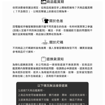
の氏名、電話番号、受取人の氏名、電話番号、受取人住所を含むがこれに
送料無料
限らない）は、AFTEEに渡され当サービスで必要な範囲内で利用されま
す。AFTEEの個人情報の収集、処理、利用について、詳細はAFTEE公式ホ
ームページの『個人情報の収集、処理及び利用に関する声明』をご参照く
ださい（
https://aftee.tw/privacypolicy/
）。
AFTEEの初回ご利用の際に、審査を通過すれば、最高額がNT$10,000にな
ります。支払い期限を過ぎた場合、その金額に基づいて年利20%の遅延滞
納金が加算されます。未成年の利用者は、事前に法定代理人または後見人
の同意を得ればAFTEEをご利用いただけます。
個人情報の処理、利用について疑問がある、または関連する法律の権利を
行使したい場合は、ネットプロテクションズ
cs_tw@netprotections.co.jp
にご連絡ください。上記に示した個人情報を、必要な購入注文書とあわせ
てAFTEEにご提供いただく、またはAFTEEにあなたの個人情報の収集、処
理、利用を許可することににご同意いただけない場合は、当サービスを選
択しないでください。