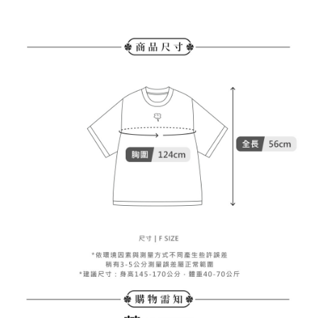
4.ご注文が完了すると、携帯に支払い通知のSMSが届きます。アプリ会員
送料無料
の場合は、AFTEE アプリプッシュ通知が届きます。
5.商品受け取り時のお支払いは不要です。商品を確かめてから、SMSまた
付款後全家取貨
はアプリの通知に従って、4大コンビニ、またはATM/オンラインバンキン
グでお支払いください。
送料無料
代金納付期限は最短で 14 日以内ですので、ご注意ください。AFTEE アプ
萊爾富取貨付款
リをダウンロードして AFTEE 会員になるとお支払い期限を最長 45 日以内
送料無料
まで延長できます。
付款後萊爾富取貨
お支払期限は、ショップが請求した期日と、AFTEEで延長できる日数をも
とに計算されます。AFTEEで注文すると、商品を受け取るまで支払い期限
送料無料
を延長できますが、商品を期限内に受け取れない場合があります（例：予
約商品や商品到着日が比較的遅い商品）。そのため、商品到着の有無に関
7-11取貨付款
わらず、AFTEEで指定された期限内にお支払いください。
送料無料
二、支払い限度額
付款後7-11取貨
1.初回 AFTEEを ご利用の際に、認証結果及び当社の審査の結果に基づ
き、限度額が設定されます。
送料無料
2.決済金額は最低NT$20です。
3.現在、台湾の会員のみご利用いただけます。
宅配
三、利用規約「AFTEE代金後払い」（以下当サービスという）はネットプ
送料無料
ロテクションズ（以下 AFTEE という）が提供し、AFTEEが代金を徴収し
ます。当サービスご利用の際に提供しなければならない個人情報（注文者
離島宅配