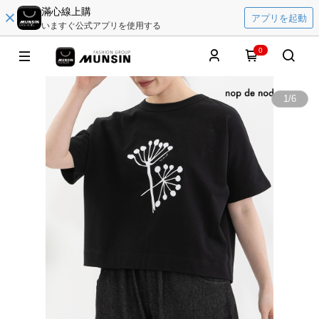
滿心線上購
アプリを起動
いますぐ公式アプリを使用する
0
1
/
6