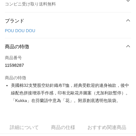
コンビニ受け取り送料無料
お支払い方法
ブランド
クレジットカード1回払い
POU DOU DOU
コンビニ店頭代金引換
LINE Pay
商品の特徴
Apple Pay
商品番号
11598287
JKOPAY
商品の特徴
Easy Wallet
美國棉32支雙股空紡針織布T恤，經典受歡迎的連身袖款，後中
AFTEE代金後払い
線配色拼接增添手作感，印有北歐花卉圖案（尤加利款暫停）。
説明
「Kukka」在芬蘭語中意為「花」。附原創底透明包裝袋。
一、 AFTEE代金後払いについて
ATM払い
1.お支払い方法でAFTEE代金後払いを選択すると、携帯電話認証ウィンド
ウが表示されます。
2.SMSで認証してお支払い手続を進めてください。
配送方法
詳細について
商品の仕様
おすすめ関連商品
3.注文するときのお支払いは不要です。商品はご指定の住所に配送されま
す。
全家取貨付款