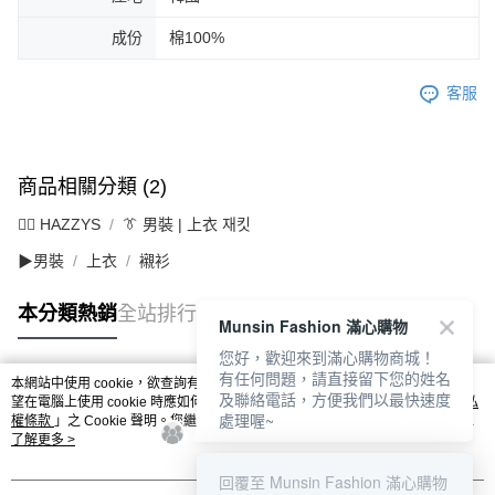
成份
棉100%
客服
商品相關分類 (2)
🐕‍🦺 HAZZYS
👔 男裝 | 上衣 재킷
▶男裝
上衣
襯衫
本分類熱銷
全站排行
Munsin Fashion 滿心購物
您好，歡迎來到滿心購物商城！
有任何問題，請直接留下您的姓名
本網站中使用 cookie，欲查詢有關本網站使用 cookie 方式之詳情，及若您不希
及聯絡電話，方便我們以最快速度
熱門標籤
望在電腦上使用 cookie 時應如何變更電腦的 cookie 設定，請參閱本網站「
隱私
處理喔~
權條款
」之 Cookie 聲明。您繼續使用本網站即表示您同意本公司得按本網站使
用條款之 Cookie 聲明使用 cookie。
了解更多 >
回覆至 Munsin Fashion 滿心購物