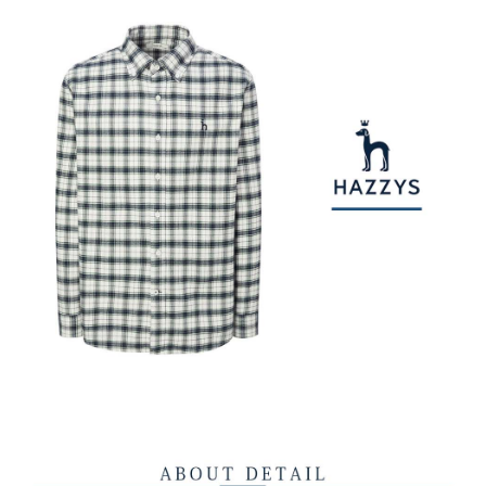
【注意事項】
ATM／網路銀行／等多元方式進行付款，方視為交易完成。
萊爾富取貨付款
1.本服務係由「台灣大哥大股份有限公司」（以下簡稱本公司）所提供，讓
※ 請注意：結帳手續完成當下不需立刻繳費，但若您需要取消訂單，請聯絡
用戶於交易時，得透過本服務購買商品或服務，並由商店將買賣／分期付款
免運費
購買商品的店家。未經商家同意取消之訂單仍視為有效，需透過AFTEE先享
買賣價金債權讓與本公司後，依約使用本公司帳單繳交帳款。
後付繳納相關費用。
2.基於同意付款使用「大哥付你分期」之契約關係目的，商店將以您的個人
付款後萊爾富取貨
※ 交易是否成功請以「AFTEE先享後付 」之結帳頁面顯示為準，若有關於
資料（包含姓名、電話或地址）提供予台灣大哥大進項蒐集、處理及利用，
是否繳費成功／繳費後需取消欲退款等相關疑問，請聯繫「AFTEE先享後付
免運費
由本公司與您本人進行分期帳單所需資料之確認、核對及更正。
客戶支援中心」
https://netprotections.freshdesk.com/support/home
3.完整用戶服務條款，請詳閱以下連結：
https://oppay.tw/userRule
7-11取貨付款
【注意事項】
１．透過由恩沛科技股份有限公司提供之「AFTEE先享後付」服務完成之交
免運費
易，需依本服務之必要範圍內提供個人資料，並將交易相關給付款項請求債
權轉讓予恩沛科技股份有限公司。
付款後7-11取貨
２．關於個人資料處理事宜，請瀏覽以下網址：
免運費
https://aftee.tw/terms/#terms3
３．未成年的使用者請事先徵得法定代理人或監護人之同意方可使用
宅配
「AFTEE先享後付」，若未經同意申辦者引起之損失，本公司不負相關責
任。
免運費
４．使用「AFTEE先享後付」時，將依據個別帳號之用戶狀況，依本公司即
時審查核予不同之上限額度；若仍有額度不足之情形，本公司將視審查結果
離島宅配
請求用戶進行身份認證。
免運費
５．嚴禁一人註冊多個帳號或使用他人資訊註冊。若發現惡意使用之情形，
恩沛科技股份有限公司將有權停止該用戶之使用額度並採取法律行動。