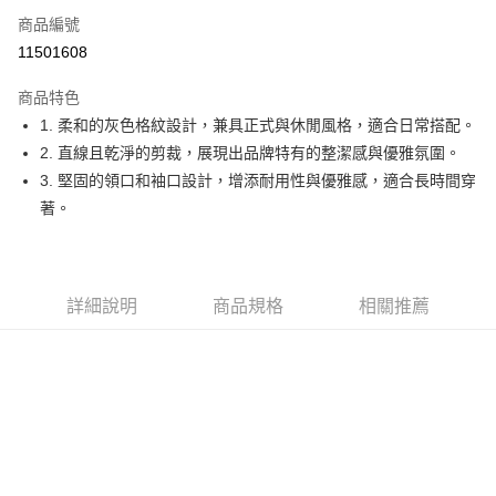
商品編號
Apple Pay
11501608
街口支付
商品特色
悠遊付
1. 柔和的灰色格紋設計，兼具正式與休閒風格，適合日常搭配。
大哥付你分期
2. 直線且乾淨的剪裁，展現出品牌特有的整潔感與優雅氛圍。
相關說明
3. 堅固的領口和袖口設計，增添耐用性與優雅感，適合長時間穿
【大哥付你分期使用說明】
著。
AFTEE先享後付
1.本服務由台灣大哥大提供，台灣大哥大用戶可立即使用無須另外申請。
2.付款方式選擇「大哥付你分期」，訂單成立後會自動跳轉到大哥付的交易
相關說明
流程，驗證手機門號後，選擇欲分期的期數、繳款截止日，確認付款後即完
【關於「AFTEE先享後付」】
成交易。
ATM付款
AFTEE先享後付是「在收到商品之後才付款」的支付方式。 讓您購物簡單
3.實際核准額度、可分期數及費用金額請依後續交易確認頁面所載為準。
詳細說明
商品規格
相關推薦
便利好安心！
4.訂單成立30分鐘內，如未前往確認交易或遇審核未通過，訂單將自動取
１．簡單：不需註冊會員、不需綁卡、不需儲值。
運送方式
消。如遇「轉專審核」未通過狀況，表示未達大哥付你分期系統評分，恕無
２．便利：只要手機號碼，簡訊認證，即可結帳。
法說明評估內容。
３．安心：先確認商品／服務後，再付款。
全家取貨付款
【繳款方式說明】
1.分期款項不併入電信帳單，「大哥付你分期」於每月結算日後寄送繳費提
免運費
【「AFTEE先享後付」結帳流程】
醒簡訊。
１．於結帳方式選擇「AFTEE先享後付」後，將跳轉至「AFTEE先享後付」
2.透過簡訊連結打開帳單後，可選擇「超商條碼／台灣大直營門市／銀行轉
付款後全家取貨
結帳頁面，進行簡訊認證並確認金額後，即可完成結帳。
帳／街口支付／iPASS MONEY」等通路繳費。
２．訂單成立數日內，您將收到繳費通知簡訊。
免運費
３．收到繳費通知簡訊後14天內，點擊此簡訊中的連結，可透過四大超商／