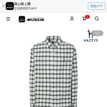
滿心線上購
開啟APP
立刻使用官方APP
0
1
/
7