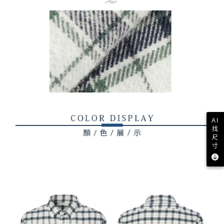
AI
找
尺
寸