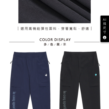
AI
找
尺
寸