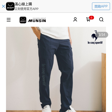
滿心線上購
開啟APP
立刻使用官方APP
0
1
/
14