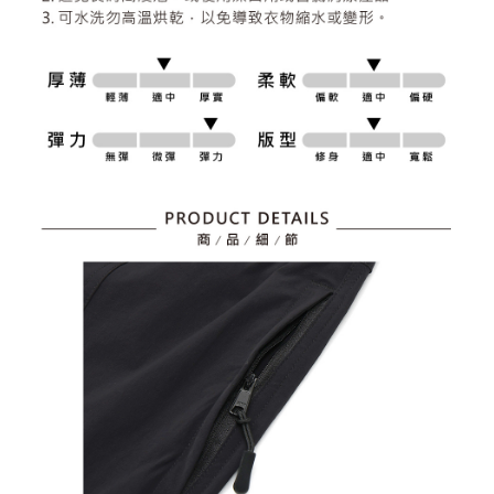
資料（包含姓名、電話或地址）提供予台灣大哥大進項蒐集、處理及利用，
是否繳費成功／繳費後需取消欲退款等相關疑問，請聯繫「AFTEE先享後付
免運費
由本公司與您本人進行分期帳單所需資料之確認、核對及更正。
客戶支援中心」
https://netprotections.freshdesk.com/support/home
3.完整用戶服務條款，請詳閱以下連結：
https://oppay.tw/userRule
7-11取貨付款
【注意事項】
１．透過由恩沛科技股份有限公司提供之「AFTEE先享後付」服務完成之交
免運費
易，需依本服務之必要範圍內提供個人資料，並將交易相關給付款項請求債
權轉讓予恩沛科技股份有限公司。
付款後7-11取貨
２．關於個人資料處理事宜，請瀏覽以下網址：
免運費
https://aftee.tw/terms/#terms3
３．未成年的使用者請事先徵得法定代理人或監護人之同意方可使用
宅配
「AFTEE先享後付」，若未經同意申辦者引起之損失，本公司不負相關責
任。
免運費
４．使用「AFTEE先享後付」時，將依據個別帳號之用戶狀況，依本公司即
時審查核予不同之上限額度；若仍有額度不足之情形，本公司將視審查結果
離島宅配
請求用戶進行身份認證。
免運費
５．嚴禁一人註冊多個帳號或使用他人資訊註冊。若發現惡意使用之情形，
恩沛科技股份有限公司將有權停止該用戶之使用額度並採取法律行動。