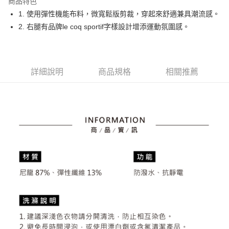
商品特色
悠遊付
1. 使用彈性機能布料，微寬鬆版剪裁，穿起來舒適兼具潮流感。
大哥付你分期
2. 右腿有品牌le coq sportif字樣設計增添運動氛圍感。
相關說明
【大哥付你分期使用說明】
AFTEE先享後付
1.本服務由台灣大哥大提供，台灣大哥大用戶可立即使用無須另外申請。
2.付款方式選擇「大哥付你分期」，訂單成立後會自動跳轉到大哥付的交易
相關說明
詳細說明
商品規格
相關推薦
流程，驗證手機門號後，選擇欲分期的期數、繳款截止日，確認付款後即完
【關於「AFTEE先享後付」】
成交易。
ATM付款
AFTEE先享後付是「在收到商品之後才付款」的支付方式。 讓您購物簡單
3.實際核准額度、可分期數及費用金額請依後續交易確認頁面所載為準。
便利好安心！
4.訂單成立30分鐘內，如未前往確認交易或遇審核未通過，訂單將自動取
１．簡單：不需註冊會員、不需綁卡、不需儲值。
運送方式
消。如遇「轉專審核」未通過狀況，表示未達大哥付你分期系統評分，恕無
２．便利：只要手機號碼，簡訊認證，即可結帳。
法說明評估內容。
３．安心：先確認商品／服務後，再付款。
全家取貨付款
【繳款方式說明】
1.分期款項不併入電信帳單，「大哥付你分期」於每月結算日後寄送繳費提
免運費
【「AFTEE先享後付」結帳流程】
醒簡訊。
１．於結帳方式選擇「AFTEE先享後付」後，將跳轉至「AFTEE先享後付」
2.透過簡訊連結打開帳單後，可選擇「超商條碼／台灣大直營門市／銀行轉
付款後全家取貨
結帳頁面，進行簡訊認證並確認金額後，即可完成結帳。
帳／街口支付／iPASS MONEY」等通路繳費。
２．訂單成立數日內，您將收到繳費通知簡訊。
免運費
３．收到繳費通知簡訊後14天內，點擊此簡訊中的連結，可透過四大超商／
【注意事項】
ATM／網路銀行／等多元方式進行付款，方視為交易完成。
萊爾富取貨付款
1.本服務係由「台灣大哥大股份有限公司」（以下簡稱本公司）所提供，讓
※ 請注意：結帳手續完成當下不需立刻繳費，但若您需要取消訂單，請聯絡
用戶於交易時，得透過本服務購買商品或服務，並由商店將買賣／分期付款
免運費
購買商品的店家。未經商家同意取消之訂單仍視為有效，需透過AFTEE先享
買賣價金債權讓與本公司後，依約使用本公司帳單繳交帳款。
後付繳納相關費用。
2.基於同意付款使用「大哥付你分期」之契約關係目的，商店將以您的個人
付款後萊爾富取貨
※ 交易是否成功請以「AFTEE先享後付 」之結帳頁面顯示為準，若有關於