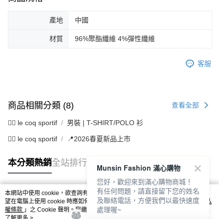
產地
中國
材質
96%聚酯纖維 4%彈性纖維
客服
商品相關分類 (8)
查看全部
🚴‍♂️ le coq sportif
男裝 | T-SHIRT/POLO 衫
🚴‍♂️ le coq sportif
📍2026春夏新品上市
本分類熱銷
全站排行
Munsin Fashion 滿心購物
您好，歡迎來到滿心購物商城！
有任何問題，請直接留下您的姓名
本網站中使用 cookie，欲查詢有關本網站使用 cookie 方式之詳情，及若您不希
及聯絡電話，方便我們以最快速度
熱門標籤
望在電腦上使用 cookie 時應如何變更電腦的 cookie 設定，請參閱本網站「
隱私
處理喔~
權條款
」之 Cookie 聲明。您繼續使用本網站即表示您同意本公司得按本網站使
用條款之 Cookie 聲明使用 cookie。
了解更多 >