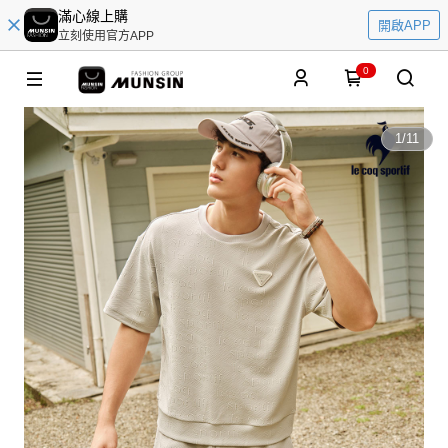
滿心線上購
開啟APP
立刻使用官方APP
0
1
/
11