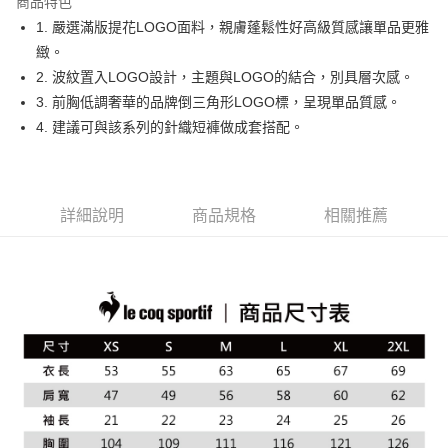
商品特色
悠遊付
1. 嚴選滿版提花LOGO面料，親膚蓬鬆性好高級質感讓單品更雅
大哥付你分期
緻。
相關說明
2. 波紋置入LOGO設計，主題與LOGO的結合，別具層次感。
【大哥付你分期使用說明】
3. 前胸低調奢華的品牌倒三角形LOGO標，呈現單品質感。
AFTEE先享後付
1.本服務由台灣大哥大提供，台灣大哥大用戶可立即使用無須另外申請。
4. 建議可與該系列的針織短褲做成套搭配。
2.付款方式選擇「大哥付你分期」，訂單成立後會自動跳轉到大哥付的交易
相關說明
流程，驗證手機門號後，選擇欲分期的期數、繳款截止日，確認付款後即完
【關於「AFTEE先享後付」】
成交易。
ATM付款
AFTEE先享後付是「在收到商品之後才付款」的支付方式。 讓您購物簡單
3.實際核准額度、可分期數及費用金額請依後續交易確認頁面所載為準。
便利好安心！
4.訂單成立30分鐘內，如未前往確認交易或遇審核未通過，訂單將自動取
１．簡單：不需註冊會員、不需綁卡、不需儲值。
詳細說明
商品規格
相關推薦
運送方式
消。如遇「轉專審核」未通過狀況，表示未達大哥付你分期系統評分，恕無
２．便利：只要手機號碼，簡訊認證，即可結帳。
法說明評估內容。
３．安心：先確認商品／服務後，再付款。
全家取貨付款
【繳款方式說明】
1.分期款項不併入電信帳單，「大哥付你分期」於每月結算日後寄送繳費提
免運費
【「AFTEE先享後付」結帳流程】
醒簡訊。
１．於結帳方式選擇「AFTEE先享後付」後，將跳轉至「AFTEE先享後付」
2.透過簡訊連結打開帳單後，可選擇「超商條碼／台灣大直營門市／銀行轉
付款後全家取貨
結帳頁面，進行簡訊認證並確認金額後，即可完成結帳。
帳／街口支付／iPASS MONEY」等通路繳費。
２．訂單成立數日內，您將收到繳費通知簡訊。
免運費
３．收到繳費通知簡訊後14天內，點擊此簡訊中的連結，可透過四大超商／
【注意事項】
ATM／網路銀行／等多元方式進行付款，方視為交易完成。
萊爾富取貨付款
1.本服務係由「台灣大哥大股份有限公司」（以下簡稱本公司）所提供，讓
※ 請注意：結帳手續完成當下不需立刻繳費，但若您需要取消訂單，請聯絡
用戶於交易時，得透過本服務購買商品或服務，並由商店將買賣／分期付款
免運費
購買商品的店家。未經商家同意取消之訂單仍視為有效，需透過AFTEE先享
買賣價金債權讓與本公司後，依約使用本公司帳單繳交帳款。
後付繳納相關費用。
2.基於同意付款使用「大哥付你分期」之契約關係目的，商店將以您的個人
付款後萊爾富取貨
※ 交易是否成功請以「AFTEE先享後付 」之結帳頁面顯示為準，若有關於