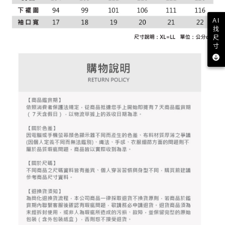
資料（包含姓名、電話或地址）提供予台灣大哥大進項蒐集、處理及利用，
是否繳費成功／繳費後需取消欲退款等相關疑問，請聯繫「AFTEE先享後付
免運費
由本公司與您本人進行分期帳單所需資料之確認、核對及更正。
客戶支援中心」
https://netprotections.freshdesk.com/support/home
AI
3.完整用戶服務條款，請詳閱以下連結：
https://oppay.tw/userRule
找
7-11取貨付款
【注意事項】
尺
１．透過由恩沛科技股份有限公司提供之「AFTEE先享後付」服務完成之交
免運費
寸
易，需依本服務之必要範圍內提供個人資料，並將交易相關給付款項請求債
權轉讓予恩沛科技股份有限公司。
付款後7-11取貨
２．關於個人資料處理事宜，請瀏覽以下網址：
免運費
https://aftee.tw/terms/#terms3
３．未成年的使用者請事先徵得法定代理人或監護人之同意方可使用
宅配
「AFTEE先享後付」，若未經同意申辦者引起之損失，本公司不負相關責
任。
免運費
４．使用「AFTEE先享後付」時，將依據個別帳號之用戶狀況，依本公司即
時審查核予不同之上限額度；若仍有額度不足之情形，本公司將視審查結果
離島宅配
請求用戶進行身份認證。
免運費
５．嚴禁一人註冊多個帳號或使用他人資訊註冊。若發現惡意使用之情形，
恩沛科技股份有限公司將有權停止該用戶之使用額度並採取法律行動。