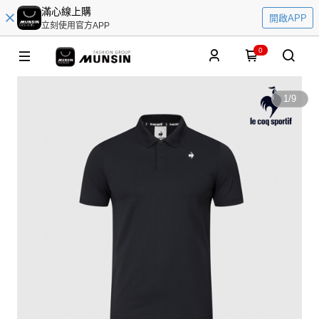
滿心線上購
開啟APP
立刻使用官方APP
0
1
/
9