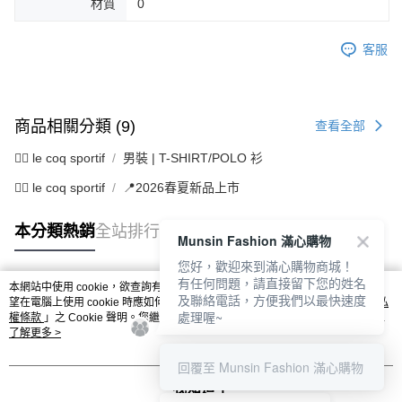
材質
0
客服
商品相關分類 (9)
查看全部
🚴‍♂️ le coq sportif
男裝 | T-SHIRT/POLO 衫
🚴‍♂️ le coq sportif
📍2026春夏新品上市
本分類熱銷
全站排行
Munsin Fashion 滿心購物
您好，歡迎來到滿心購物商城！
有任何問題，請直接留下您的姓名
本網站中使用 cookie，欲查詢有關本網站使用 cookie 方式之詳情，及若您不希
及聯絡電話，方便我們以最快速度
熱門標籤
望在電腦上使用 cookie 時應如何變更電腦的 cookie 設定，請參閱本網站「
隱私
處理喔~
權條款
」之 Cookie 聲明。您繼續使用本網站即表示您同意本公司得按本網站使
用條款之 Cookie 聲明使用 cookie。
了解更多 >
回覆至 Munsin Fashion 滿心購物
我知道了