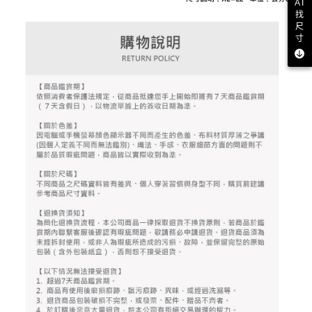
AI
資料（包含姓名、電話或地址）提供予台灣大哥大進項蒐集、處理及利用，
是否繳費成功／繳費後需取消欲退款等相關疑問，請聯繫「AFTEE先享後付
找
免運費
由本公司與您本人進行分期帳單所需資料之確認、核對及更正。
客戶支援中心」
https://netprotections.freshdesk.com/support/home
尺
3.完整用戶服務條款，請詳閱以下連結：
https://oppay.tw/userRule
寸
7-11取貨付款
【注意事項】
１．透過由恩沛科技股份有限公司提供之「AFTEE先享後付」服務完成之交
免運費
易，需依本服務之必要範圍內提供個人資料，並將交易相關給付款項請求債
權轉讓予恩沛科技股份有限公司。
付款後7-11取貨
２．關於個人資料處理事宜，請瀏覽以下網址：
免運費
https://aftee.tw/terms/#terms3
３．未成年的使用者請事先徵得法定代理人或監護人之同意方可使用
宅配
「AFTEE先享後付」，若未經同意申辦者引起之損失，本公司不負相關責
任。
免運費
４．使用「AFTEE先享後付」時，將依據個別帳號之用戶狀況，依本公司即
時審查核予不同之上限額度；若仍有額度不足之情形，本公司將視審查結果
離島宅配
請求用戶進行身份認證。
免運費
５．嚴禁一人註冊多個帳號或使用他人資訊註冊。若發現惡意使用之情形，
恩沛科技股份有限公司將有權停止該用戶之使用額度並採取法律行動。