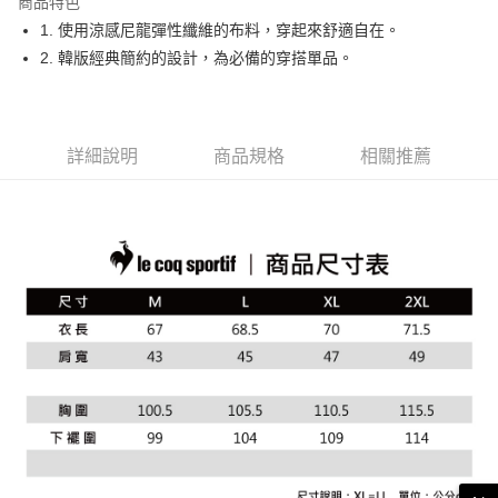
商品特色
悠遊付
1. 使用涼感尼龍彈性纖維的布料，穿起來舒適自在。
大哥付你分期
2. 韓版經典簡約的設計，為必備的穿搭單品。
相關說明
【大哥付你分期使用說明】
AFTEE先享後付
1.本服務由台灣大哥大提供，台灣大哥大用戶可立即使用無須另外申請。
2.付款方式選擇「大哥付你分期」，訂單成立後會自動跳轉到大哥付的交易
相關說明
詳細說明
商品規格
相關推薦
流程，驗證手機門號後，選擇欲分期的期數、繳款截止日，確認付款後即完
【關於「AFTEE先享後付」】
成交易。
ATM付款
AFTEE先享後付是「在收到商品之後才付款」的支付方式。 讓您購物簡單
3.實際核准額度、可分期數及費用金額請依後續交易確認頁面所載為準。
便利好安心！
4.訂單成立30分鐘內，如未前往確認交易或遇審核未通過，訂單將自動取
１．簡單：不需註冊會員、不需綁卡、不需儲值。
運送方式
消。如遇「轉專審核」未通過狀況，表示未達大哥付你分期系統評分，恕無
２．便利：只要手機號碼，簡訊認證，即可結帳。
法說明評估內容。
３．安心：先確認商品／服務後，再付款。
全家取貨付款
【繳款方式說明】
1.分期款項不併入電信帳單，「大哥付你分期」於每月結算日後寄送繳費提
免運費
【「AFTEE先享後付」結帳流程】
醒簡訊。
１．於結帳方式選擇「AFTEE先享後付」後，將跳轉至「AFTEE先享後付」
2.透過簡訊連結打開帳單後，可選擇「超商條碼／台灣大直營門市／銀行轉
付款後全家取貨
結帳頁面，進行簡訊認證並確認金額後，即可完成結帳。
帳／街口支付／iPASS MONEY」等通路繳費。
２．訂單成立數日內，您將收到繳費通知簡訊。
免運費
３．收到繳費通知簡訊後14天內，點擊此簡訊中的連結，可透過四大超商／
【注意事項】
ATM／網路銀行／等多元方式進行付款，方視為交易完成。
萊爾富取貨付款
1.本服務係由「台灣大哥大股份有限公司」（以下簡稱本公司）所提供，讓
※ 請注意：結帳手續完成當下不需立刻繳費，但若您需要取消訂單，請聯絡
用戶於交易時，得透過本服務購買商品或服務，並由商店將買賣／分期付款
免運費
購買商品的店家。未經商家同意取消之訂單仍視為有效，需透過AFTEE先享
買賣價金債權讓與本公司後，依約使用本公司帳單繳交帳款。
後付繳納相關費用。
2.基於同意付款使用「大哥付你分期」之契約關係目的，商店將以您的個人
付款後萊爾富取貨
※ 交易是否成功請以「AFTEE先享後付 」之結帳頁面顯示為準，若有關於