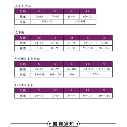
權轉讓予恩沛科技股份有限公司。
付款後7-11取貨
２．關於個人資料處理事宜，請瀏覽以下網址：
免運費
https://aftee.tw/terms/#terms3
３．未成年的使用者請事先徵得法定代理人或監護人之同意方可使用
宅配
「AFTEE先享後付」，若未經同意申辦者引起之損失，本公司不負相關責
任。
免運費
４．使用「AFTEE先享後付」時，將依據個別帳號之用戶狀況，依本公司即
時審查核予不同之上限額度；若仍有額度不足之情形，本公司將視審查結果
離島宅配
請求用戶進行身份認證。
免運費
５．嚴禁一人註冊多個帳號或使用他人資訊註冊。若發現惡意使用之情形，
恩沛科技股份有限公司將有權停止該用戶之使用額度並採取法律行動。