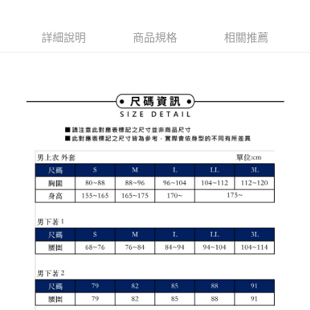
1.本服務由台灣大哥大提供，台灣大哥大用戶可立即使用無須另外申請。
2.付款方式選擇「大哥付你分期」，訂單成立後會自動跳轉到大哥付的交易
相關說明
流程，驗證手機門號後，選擇欲分期的期數、繳款截止日，確認付款後即完
【關於「AFTEE先享後付」】
詳細說明
商品規格
相關推薦
成交易。
ATM付款
AFTEE先享後付是「在收到商品之後才付款」的支付方式。 讓您購物簡單
3.實際核准額度、可分期數及費用金額請依後續交易確認頁面所載為準。
便利好安心！
4.訂單成立30分鐘內，如未前往確認交易或遇審核未通過，訂單將自動取
１．簡單：不需註冊會員、不需綁卡、不需儲值。
運送方式
消。如遇「轉專審核」未通過狀況，表示未達大哥付你分期系統評分，恕無
２．便利：只要手機號碼，簡訊認證，即可結帳。
法說明評估內容。
３．安心：先確認商品／服務後，再付款。
全家取貨付款
【繳款方式說明】
1.分期款項不併入電信帳單，「大哥付你分期」於每月結算日後寄送繳費提
免運費
【「AFTEE先享後付」結帳流程】
醒簡訊。
１．於結帳方式選擇「AFTEE先享後付」後，將跳轉至「AFTEE先享後付」
2.透過簡訊連結打開帳單後，可選擇「超商條碼／台灣大直營門市／銀行轉
付款後全家取貨
結帳頁面，進行簡訊認證並確認金額後，即可完成結帳。
帳／街口支付／iPASS MONEY」等通路繳費。
２．訂單成立數日內，您將收到繳費通知簡訊。
免運費
３．收到繳費通知簡訊後14天內，點擊此簡訊中的連結，可透過四大超商／
【注意事項】
ATM／網路銀行／等多元方式進行付款，方視為交易完成。
萊爾富取貨付款
1.本服務係由「台灣大哥大股份有限公司」（以下簡稱本公司）所提供，讓
※ 請注意：結帳手續完成當下不需立刻繳費，但若您需要取消訂單，請聯絡
用戶於交易時，得透過本服務購買商品或服務，並由商店將買賣／分期付款
免運費
購買商品的店家。未經商家同意取消之訂單仍視為有效，需透過AFTEE先享
買賣價金債權讓與本公司後，依約使用本公司帳單繳交帳款。
後付繳納相關費用。
2.基於同意付款使用「大哥付你分期」之契約關係目的，商店將以您的個人
付款後萊爾富取貨
※ 交易是否成功請以「AFTEE先享後付 」之結帳頁面顯示為準，若有關於
資料（包含姓名、電話或地址）提供予台灣大哥大進項蒐集、處理及利用，
是否繳費成功／繳費後需取消欲退款等相關疑問，請聯繫「AFTEE先享後付
免運費
由本公司與您本人進行分期帳單所需資料之確認、核對及更正。
客戶支援中心」
https://netprotections.freshdesk.com/support/home
3.完整用戶服務條款，請詳閱以下連結：
https://oppay.tw/userRule
7-11取貨付款
【注意事項】
１．透過由恩沛科技股份有限公司提供之「AFTEE先享後付」服務完成之交
免運費
易，需依本服務之必要範圍內提供個人資料，並將交易相關給付款項請求債