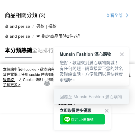
商品相關分類 (3)
查看全部
⛳️ and per se
男款 | 褲款
⛳️ and per se
🍁 指定商品限時2件7折
本分類熱銷
全站排行
Munsin Fashion 滿心購物
您好，歡迎來到滿心購物商城！
有任何問題，請直接留下您的姓名
本網站中使用 cookie，欲查詢有關本網站使用 cookie 方式之詳情，及若您不希
及聯絡電話，方便我們以最快速度
熱門標籤
望在電腦上使用 cookie 時應如何變更電腦的 cookie 設定，請參閱本網站「
隱私
處理喔~
權條款
」之 Cookie 聲明。您繼續使用本網站即表示您同意本公司得按本網站使
用條款之 Cookie 聲明使用 cookie。
了解更多 >
回覆至 Munsin Fashion 滿心購物
我知道了
立即取得更多優惠
綁定 LINE 帳號