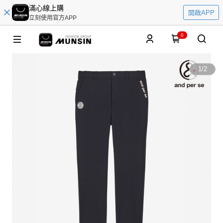
滿心線上購
開啟APP
立刻使用官方APP
0
1
/
2