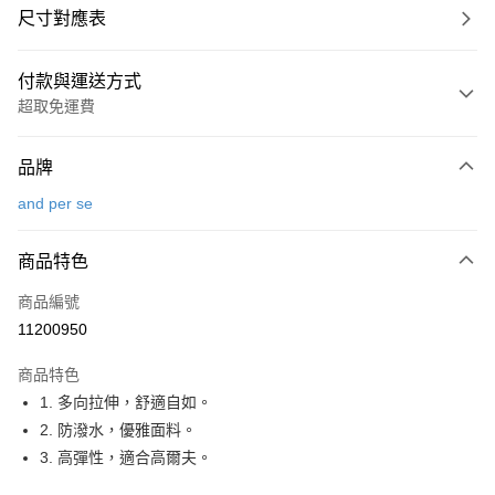
尺寸對應表
付款與運送方式
超取免運費
付款方式
品牌
信用卡一次付款
and per se
超商取貨付款
商品特色
LINE Pay
商品編號
Apple Pay
11200950
街口支付
商品特色
悠遊付
1. 多向拉伸，舒適自如。
大哥付你分期
2. 防潑水，優雅面料。
相關說明
3. 高彈性，適合高爾夫。
【大哥付你分期使用說明】
AFTEE先享後付