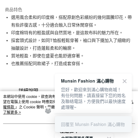
街口支付
商品特色
悠遊付
選用風合柔和的印度棉，搭配原創色彩繽紛的幾何圖騰印花，帶
大哥付你分期
有些許復古感，十分適合融入日常休閒穿搭。
相關說明
印度棉特有的輕盈感與自然質地，是這款布料的魅力所在。
【大哥付你分期使用說明】
採套頭式設計，如同T恤般輕鬆穿著，袖口與下擺加入了細緻的
AFTEE先享後付
1.本服務由台灣大哥大提供，台灣大哥大用戶可立即使用無須另外申請。
抽皺設計，打造蓬鬆柔和的輪廓。
2.付款方式選擇「大哥付你分期」，訂單成立後會自動跳轉到大哥付的交易
相關說明
流程，驗證手機門號後，選擇欲分期的期數、繳款截止日，確認付款後即完
質地輕盈，即使在盛夏也能舒適穿著。
【關於「AFTEE先享後付」】
成交易。
ATM付款
AFTEE先享後付是「在收到商品之後才付款」的支付方式。 讓您購物簡單
也推薦搭配同款裙子，打造成套穿搭。
3.實際核准額度、可分期數及費用金額請依後續交易確認頁面所載為準。
便利好安心！
4.訂單成立30分鐘內，如未前往確認交易或遇審核未通過，訂單將自動取
１．簡單：不需註冊會員、不需綁卡、不需儲值。
運送方式
消。如遇「轉專審核」未通過狀況，表示未達大哥付你分期系統評分，恕無
２．便利：只要手機號碼，簡訊認證，即可結帳。
Munsin Fashion 滿心購物
法說明評估內容。
３．安心：先確認商品／服務後，再付款。
全家取貨付款
【繳款方式說明】
您好，歡迎來到滿心購物商城！
詳細說明
商品規格
相關推薦
1.分期款項不併入電信帳單，「大哥付你分期」於每月結算日後寄送繳費提
有任何問題，請直接留下您的姓名
免運費
【「AFTEE先享後付」結帳流程】
本網站中使用 cookie，欲查詢有關本網站使用 cookie 方式之詳情，及若您不希
醒簡訊。
及聯絡電話，方便我們以最快速度
１．於結帳方式選擇「AFTEE先享後付」後，將跳轉至「AFTEE先享後付」
望在電腦上使用 cookie 時應如何變更電腦的 cookie 設定，請參閱本網站「
隱私
2.透過簡訊連結打開帳單後，可選擇「超商條碼／台灣大直營門市／銀行轉
處理喔~
付款後全家取貨
權條款
結帳頁面，進行簡訊認證並確認金額後，即可完成結帳。
」之 Cookie 聲明。您繼續使用本網站即表示您同意本公司得按本網站使
帳／街口支付／iPASS MONEY」等通路繳費。
用條款之 Cookie 聲明使用 cookie。
了解更多 >
２．訂單成立數日內，您將收到繳費通知簡訊。
免運費
３．收到繳費通知簡訊後14天內，點擊此簡訊中的連結，可透過四大超商／
【注意事項】
回覆至 Munsin Fashion 滿心購物
ATM／網路銀行／等多元方式進行付款，方視為交易完成。
萊爾富取貨付款
1.本服務係由「台灣大哥大股份有限公司」（以下簡稱本公司）所提供，讓
※ 請注意：結帳手續完成當下不需立刻繳費，但若您需要取消訂單，請聯絡
我知道了
用戶於交易時，得透過本服務購買商品或服務，並由商店將買賣／分期付款
免運費
購買商品的店家。未經商家同意取消之訂單仍視為有效，需透過AFTEE先享