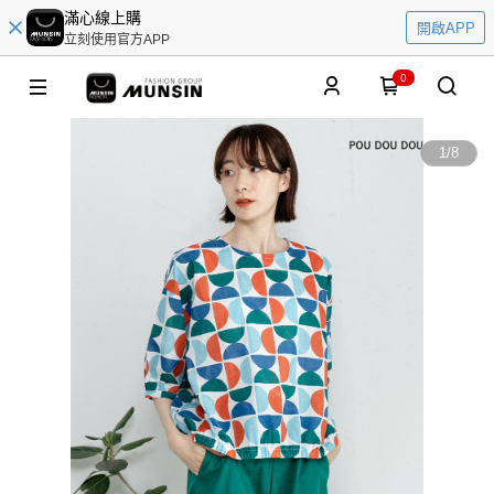
滿心線上購
開啟APP
立刻使用官方APP
0
1
/
8