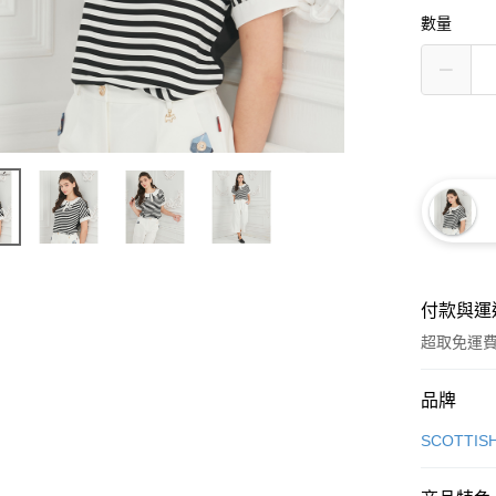
數量
付款與運
超取免運
付款方式
品牌
信用卡一
SCOTTIS
超商取貨