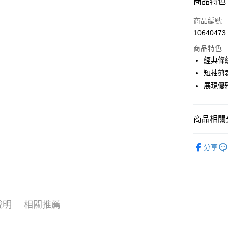
商品特色
LINE Pay
商品編號
Apple Pay
10640473
商品特色
街口支付
經典條
悠遊付
短袖剪
展現優
大哥付你
相關說明
【大哥付
AFTEE先
商品相關分
1.本服務
2.付款方
相關說明
流程，驗
🎀 SCOTT
【關於「A
ATM付款
完成交易
分享
AFTEE
▶女裝
3.實際核
便利好安
4.訂單成
１．簡單
🎀 SCOTT
消。如遇
２．便利
運送方式
無法說明
３．安心
【繳款方
全家取貨
1.分期款
【「AFT
說明
相關推薦
醒簡訊。
免運費
１．於結帳
2.透過簡
付」結帳