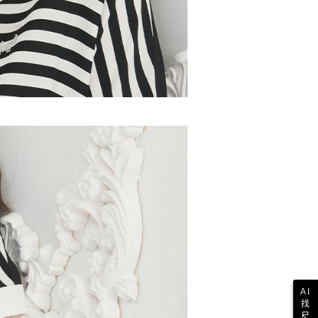
AI
找
尺