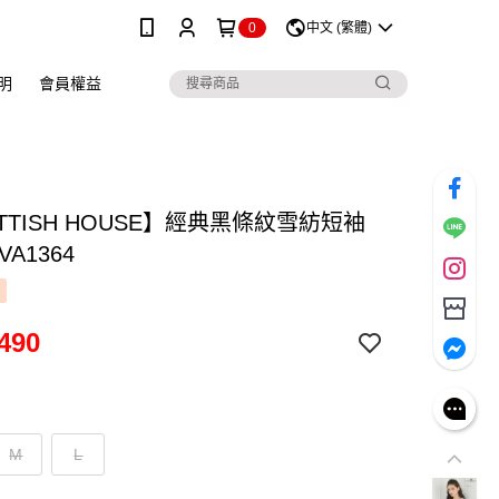
0
中文 (繁體)
明
會員權益
TTISH HOUSE】經典黑條紋雪紡短袖
VA1364
490
M
L