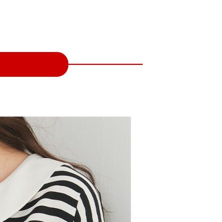
付／iPASS MONEY」等通路繳費。
家取貨
成立數日內，您將收到繳費通知簡訊。
費通知簡訊後14天內，點擊此簡訊中的連結，可透過四大超商
項】
網路銀行／等多元方式進行付款，方視為交易完成。
係由「台灣大哥大股份有限公司」（以下簡稱本公司）所提供，讓
：結帳手續完成當下不需立刻繳費，但若您需要取消訂單，請聯
貨付款
易時，得透過本服務購買商品或服務，並由商店將買賣／分期付
的店家。未經商家同意取消之訂單仍視為有效，需透過AFTEE
金債權讓與本公司後，依約使用本公司帳單繳交帳款。
繳納相關費用。
意付款使用「大哥付你分期」之契約關係目的，商店將以您的個人
否成功請以「AFTEE先享後付 」之結帳頁面顯示為準，若有關於
含姓名、電話或地址）提供予台灣大哥大進項蒐集、處理及利
功／繳費後需取消欲退款等相關疑問，請聯繫「AFTEE先享後
爾富取貨
公司與您本人進行分期帳單所需資料之確認、核對及更正。
援中心」
https://netprotections.freshdesk.com/support/home
戶服務條款，請詳閱以下連結：
https://oppay.tw/userRule
項】
付款
恩沛科技股份有限公司提供之「AFTEE先享後付」服務完成之
依本服務之必要範圍內提供個人資料，並將交易相關給付款項請
讓予恩沛科技股份有限公司。
個人資料處理事宜，請瀏覽以下網址：
1取貨
ee.tw/terms/#terms3
年的使用者請事先徵得法定代理人或監護人之同意方可使用
E先享後付」，若未經同意申辦者引起之損失，本公司不負相關責
AFTEE先享後付」時，將依據個別帳號之用戶狀況，依本公司
核予不同之上限額度；若仍有額度不足之情形，本公司將視審查
用戶進行身份認證。
一人註冊多個帳號或使用他人資訊註冊。若發現惡意使用之情
科技股份有限公司將有權停止該用戶之使用額度並採取法律行