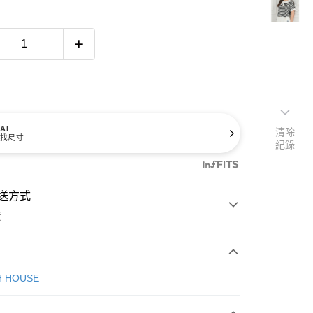
AI
清除
找尺寸
紀錄
送方式
費
次付款
H HOUSE
付款