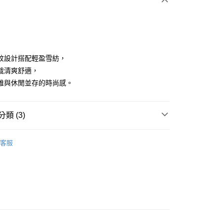
紋設計搭配輕盈雪紡，
裁清爽舒適，
雅與休閒並存的時尚感。
分期
你分期使用說明】
享後付
類 (3)
由台灣大哥大提供，台灣大哥大用戶可立即使用無須另外申請。
式選擇「大哥付你分期」，訂單成立後會自動跳轉到大哥付的交易
證手機門號後，選擇欲分期的期數、繳款截止日，確認付款後即
ISH HOUSE
上衣｜T恤
FTEE先享後付」】
。
客服
先享後付是「在收到商品之後才付款」的支付方式。 讓您購物簡單
准額度、可分期數及費用金額請依後續交易確認頁面所載為準。
上衣
短袖T恤
心！
立30分鐘內，如未前往確認交易或遇審核未通過，訂單將自動取
：不需註冊會員、不需綁卡、不需儲值。
ISH HOUSE
🌞 25春夏單品
「轉專審核」未通過狀況，表示未達大哥付你分期系統評分，恕
：只要手機號碼，簡訊認證，即可結帳。
評估內容。
：先確認商品／服務後，再付款。
式說明】
付款
項不併入電信帳單，「大哥付你分期」於每月結算日後寄送繳費提
EE先享後付」結帳流程】
方式選擇「AFTEE先享後付」後，將跳轉至「AFTEE先享後
訊連結打開帳單後，可選擇「超商條碼／台灣大直營門市／銀行轉
頁面，進行簡訊認證並確認金額後，即可完成結帳。