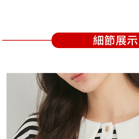
帳／街口支
付款後全
２．訂單
３．收到繳
免運費
【注意事
／ATM／
1.本服務
※ 請注意
萊爾富取
用戶於交
絡購買商品
款買賣價
先享後付
免運費
2.基於同
※ 交易是
資料（包
是否繳費成
付款後萊
用，由本
付客戶支
免運費
3.完整用
【注意事
7-11取貨
１．透過由
交易，需
免運費
求債權轉
２．關於
付款後7-1
https://aft
免運費
３．未成
「AFTE
宅配
任。
４．使用「
免運費
即時審查
結果請求
離島宅配
５．嚴禁
免運費
形，恩沛
動。