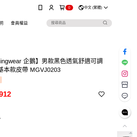
0
中文 (繁體)
明
會員權益
singwear 企鵝】男款黑色透氣舒適可調
本款皮帶 MGVJ0203
912
色