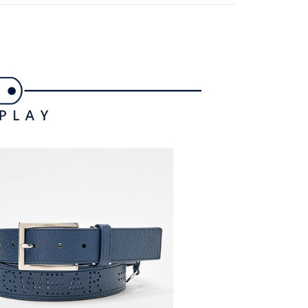
付／iPASS MONEY」等通路繳費。
家取貨
成立數日內，您將收到繳費通知簡訊。
費通知簡訊後14天內，點擊此簡訊中的連結，可透過四大超商
項】
網路銀行／等多元方式進行付款，方視為交易完成。
係由「台灣大哥大股份有限公司」（以下簡稱本公司）所提供，讓
：結帳手續完成當下不需立刻繳費，但若您需要取消訂單，請聯
貨付款
易時，得透過本服務購買商品或服務，並由商店將買賣／分期付
的店家。未經商家同意取消之訂單仍視為有效，需透過AFTEE
金債權讓與本公司後，依約使用本公司帳單繳交帳款。
繳納相關費用。
意付款使用「大哥付你分期」之契約關係目的，商店將以您的個人
否成功請以「AFTEE先享後付 」之結帳頁面顯示為準，若有關於
含姓名、電話或地址）提供予台灣大哥大進項蒐集、處理及利
功／繳費後需取消欲退款等相關疑問，請聯繫「AFTEE先享後
爾富取貨
公司與您本人進行分期帳單所需資料之確認、核對及更正。
援中心」
https://netprotections.freshdesk.com/support/home
戶服務條款，請詳閱以下連結：
https://oppay.tw/userRule
項】
付款
恩沛科技股份有限公司提供之「AFTEE先享後付」服務完成之
依本服務之必要範圍內提供個人資料，並將交易相關給付款項請
讓予恩沛科技股份有限公司。
個人資料處理事宜，請瀏覽以下網址：
1取貨
ee.tw/terms/#terms3
年的使用者請事先徵得法定代理人或監護人之同意方可使用
E先享後付」，若未經同意申辦者引起之損失，本公司不負相關責
AFTEE先享後付」時，將依據個別帳號之用戶狀況，依本公司
核予不同之上限額度；若仍有額度不足之情形，本公司將視審查
用戶進行身份認證。
一人註冊多個帳號或使用他人資訊註冊。若發現惡意使用之情
科技股份有限公司將有權停止該用戶之使用額度並採取法律行