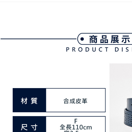
帳／街口支
付款後全
２．訂單
３．收到繳
免運費
【注意事
／ATM／
1.本服務
※ 請注意
萊爾富取
用戶於交
絡購買商品
款買賣價
先享後付
免運費
2.基於同
※ 交易是
資料（包
是否繳費成
付款後萊
用，由本
付客戶支
免運費
3.完整用
【注意事
7-11取貨
１．透過由
交易，需
免運費
求債權轉
２．關於
付款後7-1
https://aft
免運費
３．未成
「AFTE
宅配
任。
４．使用「
免運費
即時審查
結果請求
離島宅配
５．嚴禁
免運費
形，恩沛
動。