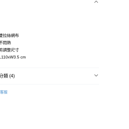
氣雙拉絲網布
適不悶熱
裁剪調整尺寸
分期
L110xW3.5 cm
你分期使用說明】
享後付
由台灣大哥大提供，台灣大哥大用戶可立即使用無須另外申請。
式選擇「大哥付你分期」，訂單成立後會自動跳轉到大哥付的交易
類 (4)
證手機門號後，選擇欲分期的期數、繳款截止日，確認付款後即
FTEE先享後付」】
。
先享後付是「在收到商品之後才付款」的支付方式。 讓您購物簡單
gwear
高爾夫配件｜襪、皮帶
准額度、可分期數及費用金額請依後續交易確認頁面所載為準。
心！
客服
立30分鐘內，如未前往確認交易或遇審核未通過，訂單將自動取
：不需註冊會員、不需綁卡、不需儲值。
◼️ 皮帶
「轉專審核」未通過狀況，表示未達大哥付你分期系統評分，恕
：只要手機號碼，簡訊認證，即可結帳。
評估內容。
gwear
：先確認商品／服務後，再付款。
✨2025 春夏單品
式說明】
付款
項不併入電信帳單，「大哥付你分期」於每月結算日後寄送繳費提
gwear
🔥OUTLET特價商品專區5折起
配件類商
EE先享後付」結帳流程】
方式選擇「AFTEE先享後付」後，將跳轉至「AFTEE先享後
/皮帶
訊連結打開帳單後，可選擇「超商條碼／台灣大直營門市／銀行轉
頁面，進行簡訊認證並確認金額後，即可完成結帳。