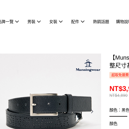
品牌一覽
男裝
女裝
配件
熱銷話題
購物說
【Mun
整尺寸基
超取免運費
NT$3,
NT$4,890
顏色：黑
顏色