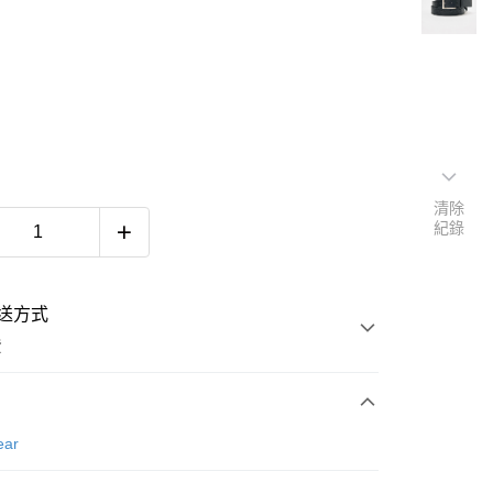
清除
紀錄
送方式
費
次付款
ear
付款