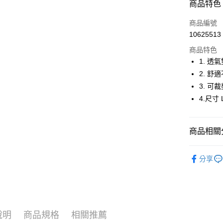
商品特色
LINE Pay
商品編號
Apple Pay
10625513
商品特色
街口支付
1. 透
悠遊付
2. 舒
3. 可
大哥付你
4.尺寸 
相關說明
【大哥付
AFTEE先
1.本服務
2.付款方
相關說明
商品相關分
流程，驗
【關於「A
ATM付款
完成交易
AFTEE
💎 Munsin
3.實際核
便利好安
分享
4.訂單成
１．簡單
▶配件
消。如遇
２．便利
運送方式
無法說明
💎 Munsin
３．安心
【繳款方
全家取貨
1.分期款
💎 Munsin
【「AFT
醒簡訊。
免運費
品
１．於結帳
包款
說明
商品規格
相關推薦
2.透過簡
付」結帳